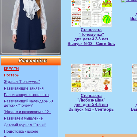
Вы
Стенгазета
"Почемучка"
для детей 2-3 лет
Выпуск №12 - Сентябрь
КВЕСТЫ
Постеры
Журнал "Почемучка"
Развивающие занятия
Развивающие стенгазеты
Стенгазета
"Любознайка"
Развивающий календарь 60
для детей 4-5 лет
детских "почему"
Выпуск №1 - Сентябрь
Вы
"Играем и развиваемся" 2+
Развиваем мышление
Детский журнал "Это я!"
Подготовка к школе