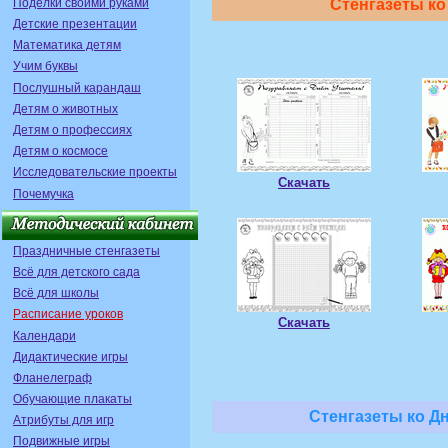
Поделки своими руками
Стенгазеты ко
Детские презентации
Математика детям
Учим буквы
Послушный карандаш
Детям о животных
Детям о профессиях
Детям о космосе
Исследовательские проекты
Скачать
Почемучка
Праздничные стенгазеты
Всё для детского сада
Всё для школы
Расписание уроков
Скачать
Календари
Дидактические игры
Фланелеграф
Обучающие плакаты
Стенгазеты ко Дн
Атрибуты для игр
Подвижные игры