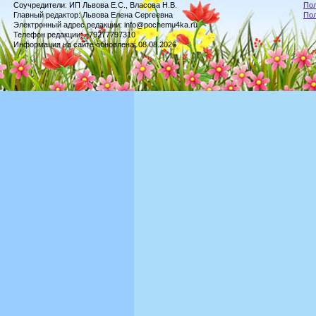
Соучредители: ИП Львова Е.С., Власова Н.В.
Пол
Главный редактор: Львова Елена Сергеевна
По
Электронный адрес редакции: info@pochemu4ka.ru
Телефон редакции: +79277797310
Информация на сайте обновлена: 08.08.2026