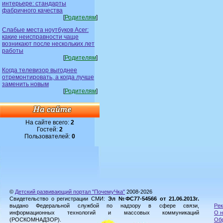
интерьере: стандарты
фабричного качества
[
Родителям
]
Слабые места ноутбуков Acer:
какие неисправности чаще
возникают после нескольких лет
работы
[
Родителям
]
Когда телевизор выгоднее
отремонтировать, а когда лучше
заменить новым
[
Родителям
]
На сайте всего:
2
Гостей:
2
Пользователей:
0
©
Детский развивающий портал "ПочемуЧка"
2008-2026
Свидетельство о регистрации СМИ:
Эл №ФС77-54566 от 21.06.2013г.
выдано Федеральной службой по надзору в сфере связи,
Рек
информационных технологий и массовых коммуникаций
О н
(РОСКОМНАДЗОР).
Обр