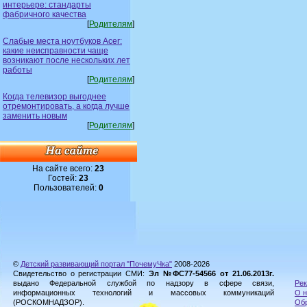
интерьере: стандарты
фабричного качества
[
Родителям
]
Слабые места ноутбуков Acer:
какие неисправности чаще
возникают после нескольких лет
работы
[
Родителям
]
Когда телевизор выгоднее
отремонтировать, а когда лучше
заменить новым
[
Родителям
]
На сайте всего:
23
Гостей:
23
Пользователей:
0
©
Детский развивающий портал "ПочемуЧка"
2008-2026
Свидетельство о регистрации СМИ:
Эл №ФС77-54566 от 21.06.2013г.
выдано Федеральной службой по надзору в сфере связи,
Рек
информационных технологий и массовых коммуникаций
О н
(РОСКОМНАДЗОР).
Обр