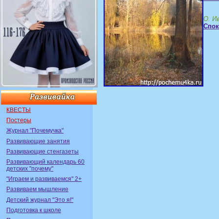
О. И
Спок
КВЕСТЫ
Постеры
Журнал "Почемучка"
Развивающие занятия
Развивающие стенгазеты
Развивающий календарь 60
детских "почему"
"Играем и развиваемся" 2+
Развиваем мышление
Детский журнал "Это я!"
Подготовка к школе