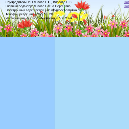
Соучредители: ИП Львова Е.С., Власова Н.В.
Пол
Главный редактор: Львова Елена Сергеевна
По
Электронный адрес редакции: info@pochemu4ka.ru
Телефон редакции: +79277797310
Информация на сайте обновлена: 07.08.2026