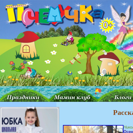
Расск
Нико
Осен