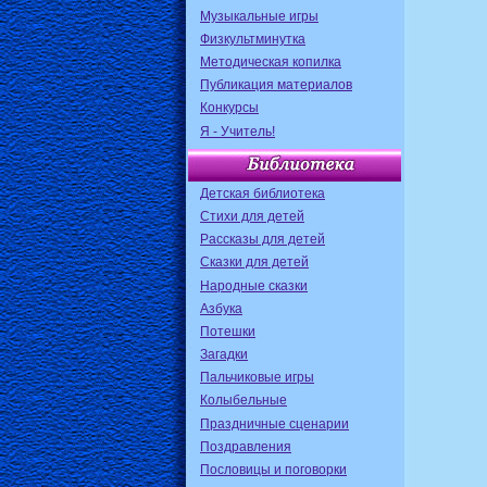
Музыкальные игры
Физкультминутка
Методическая копилка
Публикация материалов
Конкурсы
Я - Учитель!
Детская библиотека
Стихи для детей
Рассказы для детей
Сказки для детей
Народные сказки
Азбука
Потешки
Загадки
Пальчиковые игры
Колыбельные
Праздничные сценарии
Поздравления
Пословицы и поговорки