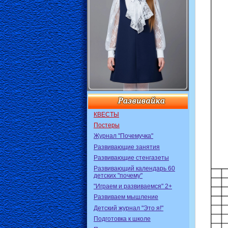
КВЕСТЫ
Постеры
Журнал "Почемучка"
Развивающие занятия
Развивающие стенгазеты
Развивающий календарь 60
детских "почему"
"Играем и развиваемся" 2+
Развиваем мышление
Детский журнал "Это я!"
Подготовка к школе