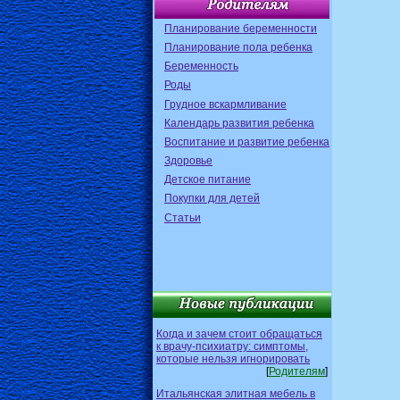
Планирование беременности
Планирование пола ребенка
Беременность
Роды
Грудное вскармливание
Календарь развития ребенка
Воспитание и развитие ребенка
Здоровье
Детское питание
Покупки для детей
Статьи
Когда и зачем стоит обращаться
к врачу-психиатру: симптомы,
которые нельзя игнорировать
[
Родителям
]
Итальянская элитная мебель в