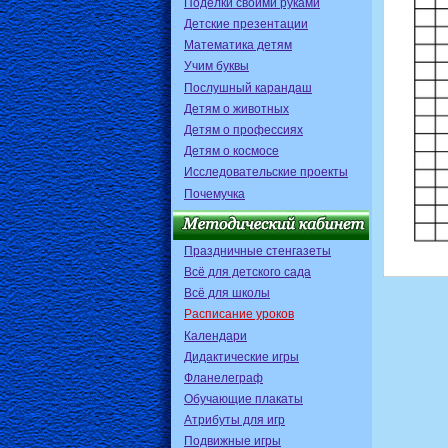
Поделки своими руками
Детские презентации
Математика детям
Учим буквы
Послушный карандаш
Детям о животных
Детям о профессиях
Детям о космосе
Исследовательские проекты
Почемучка
Праздничные стенгазеты
Всё для детского сада
Всё для школы
Расписание уроков
Календари
Дидактические игры
Фланелеграф
Обучающие плакаты
Атрибуты для игр
Подвижные игры