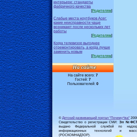
интерьере: стандарты
фабричного качества
[
Родителям
]
Слабые места ноутбуков Acer:
какие неисправности чаще
возникают после нескольких лет
работы
[
Родителям
]
Когда телевизор выгоднее
отремонтировать, а когда лучше
заменить новым
[
Родителям
]
На сайте всего:
7
Гостей:
7
Пользователей:
0
©
Детский развивающий портал "ПочемуЧка"
200
Свидетельство о регистрации СМИ:
Эл №ФС77-
выдано Федеральной службой по надз
информационных технологий и масс
(РОСКОМНАДЗОР).