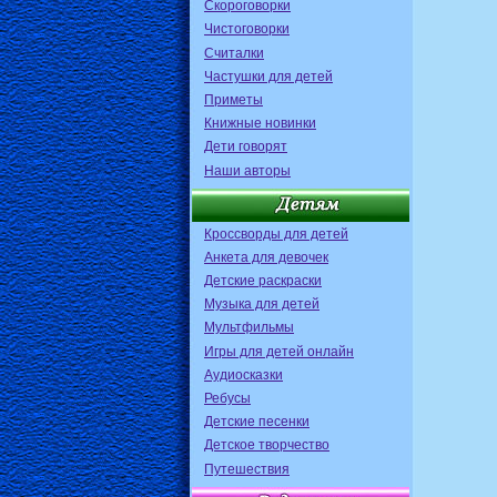
Скороговорки
Чистоговорки
Считалки
Частушки для детей
Приметы
Книжные новинки
Дети говорят
Наши авторы
Кроссворды для детей
Анкета для девочек
Детские раскраски
Музыка для детей
Мультфильмы
Игры для детей онлайн
Аудиосказки
Ребусы
Детские песенки
Детское творчество
Путешествия