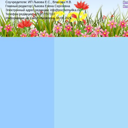
Соучредители: ИП Львова Е.С., Власова Н.В.
Пол
Главный редактор: Львова Елена Сергеевна
По
Электронный адрес редакции: info@pochemu4ka.ru
Телефон редакции: +79277797310
Информация на сайте обновлена: 08.08.2026