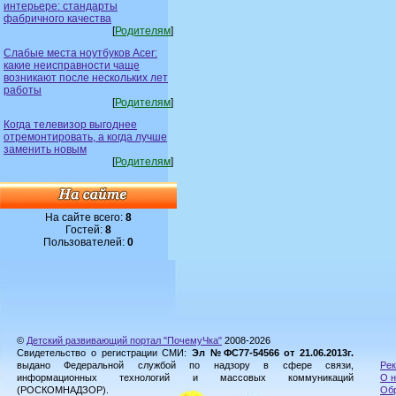
интерьере: стандарты
фабричного качества
[
Родителям
]
Слабые места ноутбуков Acer:
какие неисправности чаще
возникают после нескольких лет
работы
[
Родителям
]
Когда телевизор выгоднее
отремонтировать, а когда лучше
заменить новым
[
Родителям
]
На сайте всего:
8
Гостей:
8
Пользователей:
0
©
Детский развивающий портал "ПочемуЧка"
2008-2026
Свидетельство о регистрации СМИ:
Эл №ФС77-54566 от 21.06.2013г.
выдано Федеральной службой по надзору в сфере связи,
Рек
информационных технологий и массовых коммуникаций
О н
(РОСКОМНАДЗОР).
Обр