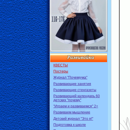
КВЕСТЫ
Постеры
Журнал "Почемучка"
Развивающие занятия
Развивающие стенгазеты
Развивающий календарь 60
детских "почему"
"Играем и развиваемся" 2+
Развиваем мышление
Детский журнал "Это я!"
Подготовка к школе