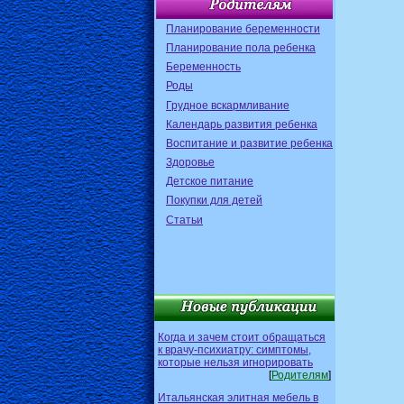
Планирование беременности
Планирование пола ребенка
Беременность
Роды
Грудное вскармливание
Календарь развития ребенка
Воспитание и развитие ребенка
Здоровье
Детское питание
Покупки для детей
Статьи
Когда и зачем стоит обращаться
к врачу-психиатру: симптомы,
которые нельзя игнорировать
[
Родителям
]
Итальянская элитная мебель в