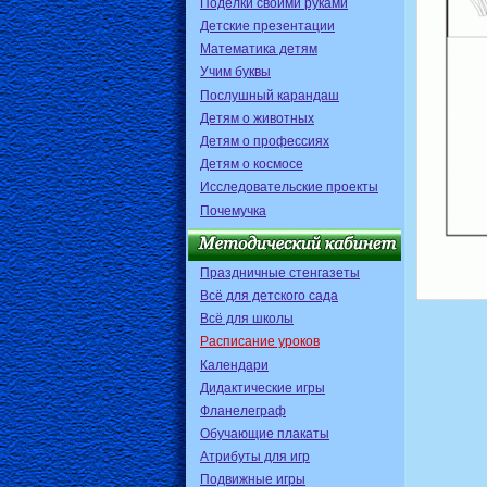
Поделки своими руками
Детские презентации
Математика детям
Учим буквы
Послушный карандаш
Детям о животных
Детям о профессиях
Детям о космосе
Исследовательские проекты
Почемучка
Праздничные стенгазеты
Всё для детского сада
Всё для школы
Расписание уроков
Календари
Дидактические игры
Фланелеграф
Обучающие плакаты
Атрибуты для игр
Подвижные игры