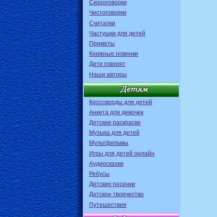
Скороговорки
Чистоговорки
Считалки
Частушки для детей
Приметы
Книжные новинки
Дети говорят
Наши авторы
Кроссворды для детей
Анкета для девочек
Детские раскраски
Музыка для детей
Мультфильмы
Игры для детей онлайн
Аудиосказки
Ребусы
Детские песенки
Детское творчество
Путешествия