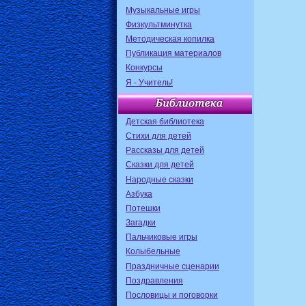
Музыкальные игры
Физкультминутка
Методическая копилка
Публикация материалов
Конкурсы
Я - Учитель!
Детская библиотека
Стихи для детей
Рассказы для детей
Сказки для детей
Народные сказки
Азбука
Потешки
Загадки
Пальчиковые игры
Колыбельные
Праздничные сценарии
Поздравления
Пословицы и поговорки