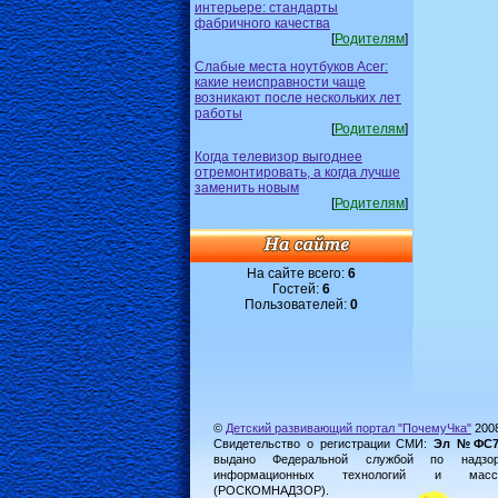
интерьере: стандарты
фабричного качества
[
Родителям
]
Слабые места ноутбуков Acer:
какие неисправности чаще
возникают после нескольких лет
работы
[
Родителям
]
Когда телевизор выгоднее
отремонтировать, а когда лучше
заменить новым
[
Родителям
]
На сайте всего:
6
Гостей:
6
Пользователей:
0
©
Детский развивающий портал "ПочемуЧка"
200
Свидетельство о регистрации СМИ:
Эл №ФС77-
выдано Федеральной службой по надз
информационных технологий и масс
(РОСКОМНАДЗОР).