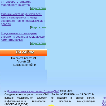
интерьере: стандарты
фабричного качества
[
Родителям
]
Слабые места ноутбуков Acer:
какие неисправности чаще
возникают после нескольких лет
работы
[
Родителям
]
Когда телевизор выгоднее
отремонтировать, а когда лучше
заменить новым
[
Родителям
]
На сайте всего:
29
Гостей:
29
Пользователей:
0
©
Детский развивающий портал "ПочемуЧка"
2008-2026
Свидетельство о регистрации СМИ:
Эл №ФС77-54566 от 21.06.2013г.
выдано Федеральной службой по надзору в сфере связи,
Рек
информационных технологий и массовых коммуникаций
О н
(РОСКОМНАДЗОР).
Обр