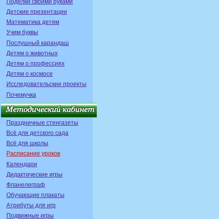
Поделки своими руками
Детские презентации
Математика детям
Учим буквы
Послушный карандаш
Детям о животных
Детям о профессиях
Детям о космосе
Исследовательские проекты
Почемучка
Праздничные стенгазеты
Всё для детского сада
Всё для школы
Расписание уроков
Календари
Дидактические игры
Фланелеграф
Обучающие плакаты
Атрибуты для игр
Подвижные игры