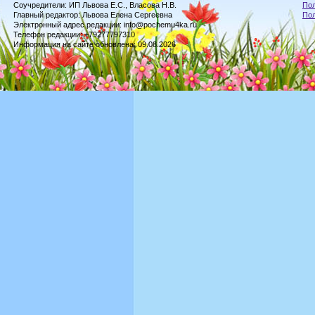
Соучредители: ИП Львова Е.С., Власова Н.В.
Пол
Главный редактор: Львова Елена Сергеевна
По
Электронный адрес редакции: info@pochemu4ka.ru
Телефон редакции: +79277797310
Информация на сайте обновлена: 09.08.2026