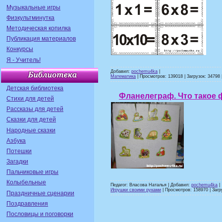
Музыкальные игры
Физкультминутка
Методическая копилка
Публикация материалов
Конкурсы
Я - Учитель!
Добавил:
pochemu4ka
|
Математика
| Просмотров: 139018 | Загрузок: 34798 
Детская библиотека
Фланелеграф. Что такое
Стихи для детей
Рассказы для детей
Сказки для детей
Народные сказки
Азбука
Потешки
Загадки
Пальчиковые игры
Колыбельные
Педагог: Власова Наталья | Добавил:
pochemu4ka
|
Игрушки своими руками
| Просмотров: 158970 | Загру
Праздничные сценарии
Поздравления
Пословицы и поговорки