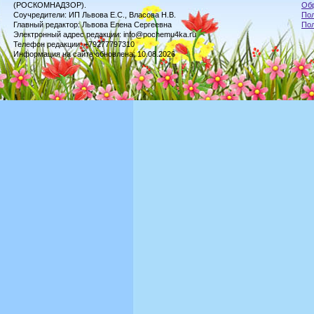
(РОСКОМНАДЗОР).
Обр
Соучредители: ИП Львова Е.С., Власова Н.В.
Пол
Главный редактор: Львова Елена Сергеевна
По
Электронный адрес редакции: info@pochemu4ka.ru
Телефон редакции: +79277797310
Информация на сайте обновлена: 10.08.2026