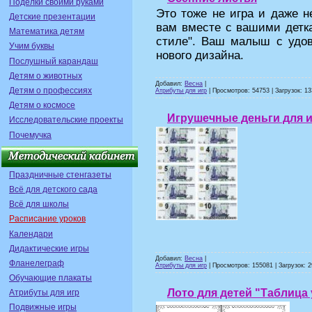
Поделки своими руками
Это тоже не игра и даже н
Детские презентации
вам вместе с вашими детка
Математика детям
стиле". Ваш малыш с удов
Учим буквы
нового дизайна.
Послушный карандаш
Детям о животных
Добавил:
Весна
|
Детям о профессиях
Атрибуты для игр
| Просмотров: 54753 | Загрузок: 13
Детям о космосе
Игрушечные деньги для и
Исследовательские проекты
Почемучка
Праздничные стенгазеты
Всё для детского сада
Всё для школы
Расписание уроков
Календари
Дидактические игры
Добавил:
Весна
|
Фланелеграф
Атрибуты для игр
| Просмотров: 155081 | Загрузок: 2
Обучающие плакаты
Лото для детей "Таблица
Атрибуты для игр
Подвижные игры