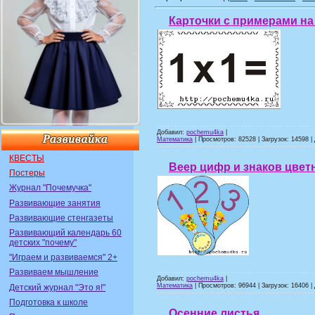
Карточки с примерами н
Добавил:
pochemu4ka
|
Математика
| Просмотров: 82528 | Загрузок: 14598 |
КВЕСТЫ
Веер цифр и знаков цвет
Постеры
Журнал "Почемучка"
Развивающие занятия
Развивающие стенгазеты
Развивающий календарь 60
детских "почему"
"Играем и развиваемся" 2+
Развиваем мышление
Добавил:
pochemu4ka
|
Математика
| Просмотров: 96944 | Загрузок: 16406 |
Детский журнал "Это я!"
Подготовка к школе
Осенние листья