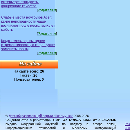
интерьере: стандарты
фабричного качества
[
Родителям
]
Слабые места ноутбуков Acer:
какие неисправности чаще
возникают после нескольких лет
работы
[
Родителям
]
Когда телевизор выгоднее
отремонтировать, а когда лучше
заменить новым
[
Родителям
]
На сайте всего:
26
Гостей:
26
Пользователей:
0
©
Детский развивающий портал "ПочемуЧка"
2008-2026
Свидетельство о регистрации СМИ:
Эл №ФС77-54566 от 21.06.2013г.
выдано Федеральной службой по надзору в сфере связи,
Рек
информационных технологий и массовых коммуникаций
О н