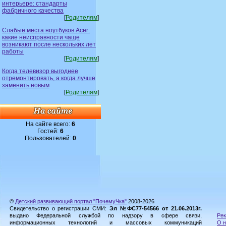
интерьере: стандарты
фабричного качества
[
Родителям
]
Слабые места ноутбуков Acer:
какие неисправности чаще
возникают после нескольких лет
работы
[
Родителям
]
Когда телевизор выгоднее
отремонтировать, а когда лучше
заменить новым
[
Родителям
]
На сайте всего:
6
Гостей:
6
Пользователей:
0
©
Детский развивающий портал "ПочемуЧка"
2008-2026
Свидетельство о регистрации СМИ:
Эл №ФС77-54566 от 21.06.2013г.
выдано Федеральной службой по надзору в сфере связи,
Рек
информационных технологий и массовых коммуникаций
О н