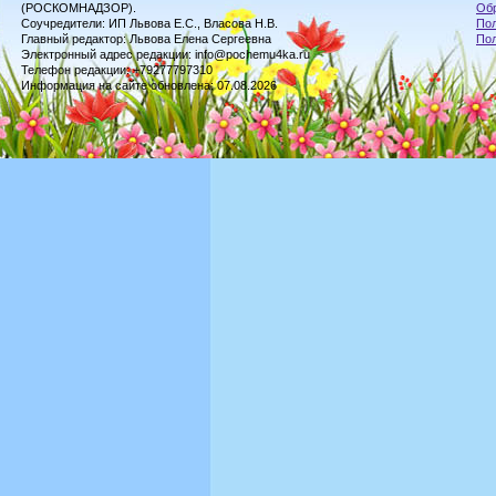
(РОСКОМНАДЗОР).
Обр
Соучредители: ИП Львова Е.С., Власова Н.В.
Пол
Главный редактор: Львова Елена Сергеевна
По
Электронный адрес редакции: info@pochemu4ka.ru
Телефон редакции: +79277797310
Информация на сайте обновлена: 07.08.2026