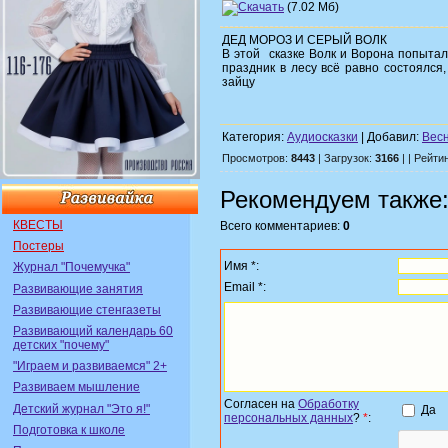
(7.02 Мб)
ДЕД МОРОЗ И СЕРЫЙ ВОЛК
В этой сказке Волк и Ворона попытал
праздник в лесу всё равно состоялся
зайцу
Категория:
Аудиосказки
| Добавил:
Вес
Просмотров:
8443
| Загрузок:
3166
| | Рейти
Рекомендуем также
КВЕСТЫ
Всего комментариев:
0
Постеры
Имя *:
Журнал "Почемучка"
Email *:
Развивающие занятия
Развивающие стенгазеты
Развивающий календарь 60
детских "почему"
"Играем и развиваемся" 2+
Развиваем мышление
Согласен на
Обработку
Детский журнал "Это я!"
Да
персональных данных
?
*
:
Подготовка к школе