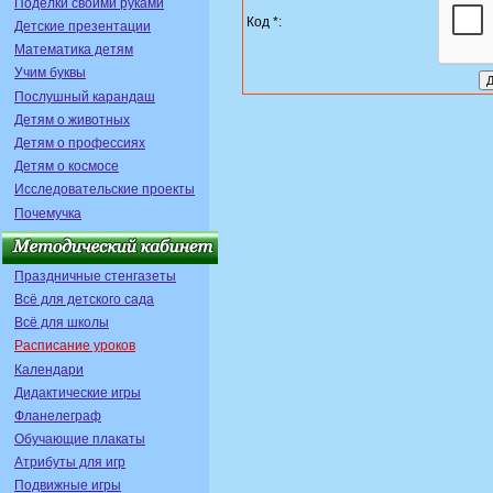
Поделки своими руками
Код *:
Детские презентации
Математика детям
Учим буквы
Послушный карандаш
Детям о животных
Детям о профессиях
Детям о космосе
Исследовательские проекты
Почемучка
Праздничные стенгазеты
Всё для детского сада
Всё для школы
Расписание уроков
Календари
Дидактические игры
Фланелеграф
Обучающие плакаты
Атрибуты для игр
Подвижные игры