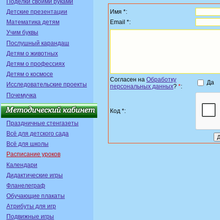
Поделки своими руками
Имя *:
Детские презентации
Email *:
Математика детям
Учим буквы
Послушный карандаш
Детям о животных
Детям о профессиях
Детям о космосе
Согласен на
Обработку
Да
Исследовательские проекты
персональных данных
?
*
:
Почемучка
Код *:
Праздничные стенгазеты
Всё для детского сада
Всё для школы
Расписание уроков
Календари
Дидактические игры
Фланелеграф
Обучающие плакаты
Атрибуты для игр
Подвижные игры