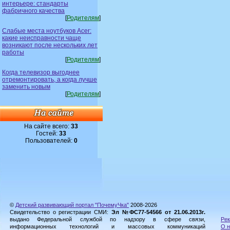
интерьере: стандарты
фабричного качества
[
Родителям
]
Слабые места ноутбуков Acer:
какие неисправности чаще
возникают после нескольких лет
работы
[
Родителям
]
Когда телевизор выгоднее
отремонтировать, а когда лучше
заменить новым
[
Родителям
]
На сайте всего:
33
Гостей:
33
Пользователей:
0
©
Детский развивающий портал "ПочемуЧка"
2008-2026
Свидетельство о регистрации СМИ:
Эл №ФС77-54566 от 21.06.2013г.
выдано Федеральной службой по надзору в сфере связи,
Рек
информационных технологий и массовых коммуникаций
О н