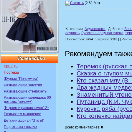
(2.61 Mb)
Категория:
Аудиосказки
| Добавил:
Вес
слушать
,
Русская народная сказка
,
тер
Просмотров:
5754
| Загрузок:
2118
| | Рейти
Рекомендуем такж
Теремок (русская с
КВЕСТЫ
Сказка о глупом м
Постеры
Журнал "Почемучка"
Кто сказал мяу (В.
Развивающие занятия
Два жадных медвеж
Развивающие стенгазеты
Знаменитый утено
Развивающий календарь 60
Путаница (К.И. Чу
детских "почему"
Курочка ряба (русс
"Играем и развиваемся" 2+
Развиваем мышление
Кто колечко найде
Детский журнал "Это я!"
Подготовка к школе
Всего комментариев:
0