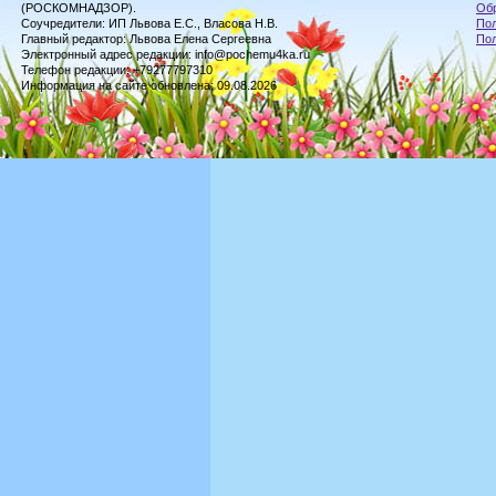
(РОСКОМНАДЗОР).
Обр
Соучредители: ИП Львова Е.С., Власова Н.В.
Пол
Главный редактор: Львова Елена Сергеевна
По
Электронный адрес редакции: info@pochemu4ka.ru
Телефон редакции: +79277797310
Информация на сайте обновлена: 09.08.2026