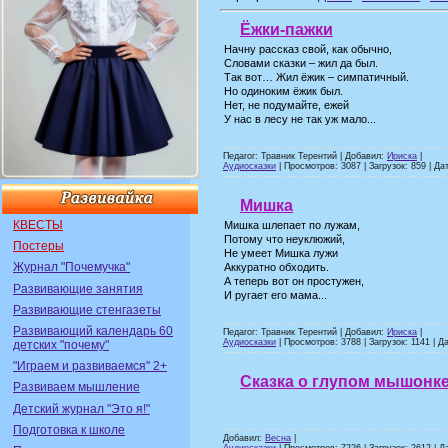
Ёжки-пажки
Начну рассказ свой, как обычно,
Словами сказки – жил да был.
Так вот… Жил ёжик – симпатичный.
Но одиноким ёжик был.
Нет, не подумайте, ежей
У нас в лесу не так уж мало...
Педагог: Травник Терентий | Добавил:
Ириска
|
Аудиосказки
| Просмотров: 3087 | Загрузок: 859 | Да
Мишка
КВЕСТЫ
Мишка шлепает по лужам,
Потому что неуклюжий,
Постеры
Не умеет Мишка лужи
Журнал "Почемучка"
Аккуратно обходить.
А теперь вот он простужен,
Развивающие занятия
И ругает его мама...
Развивающие стенгазеты
Развивающий календарь 60
Педагог: Травник Терентий | Добавил:
Ириска
|
Аудиосказки
| Просмотров: 3788 | Загрузок: 1141 | Д
детских "почему"
"Играем и развиваемся" 2+
Сказка о глупом мышонке
Развиваем мышление
Детский журнал "Это я!"
Подготовка к школе
Добавил:
Весна
|