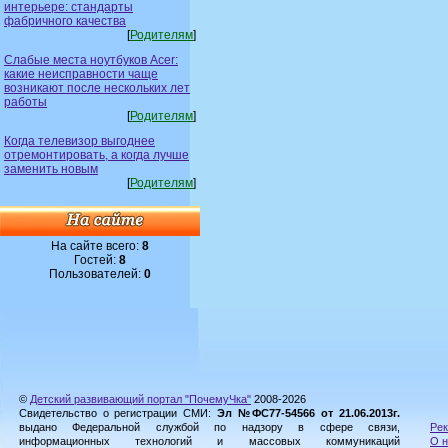
интерьере: стандарты
фабричного качества
[
Родителям
]
Слабые места ноутбуков Acer:
какие неисправности чаще
возникают после нескольких лет
работы
[
Родителям
]
Когда телевизор выгоднее
отремонтировать, а когда лучше
заменить новым
[
Родителям
]
На сайте всего:
8
Гостей:
8
Пользователей:
0
©
Детский развивающий портал "ПочемуЧка"
2008-2026
Свидетельство о регистрации СМИ:
Эл №ФС77-54566 от 21.06.2013г.
выдано Федеральной службой по надзору в сфере связи,
Рек
информационных технологий и массовых коммуникаций
О н