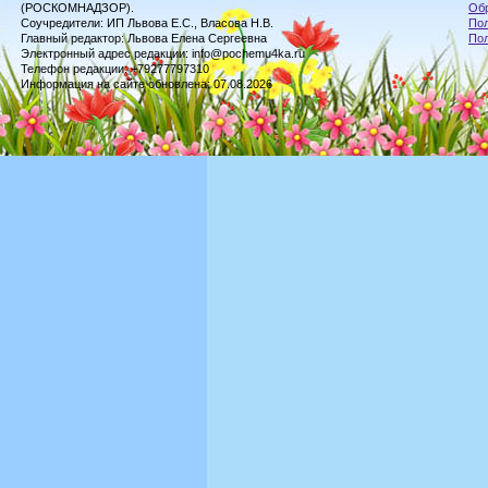
(РОСКОМНАДЗОР).
Обр
Соучредители: ИП Львова Е.С., Власова Н.В.
Пол
Главный редактор: Львова Елена Сергеевна
По
Электронный адрес редакции: info@pochemu4ka.ru
Телефон редакции: +79277797310
Информация на сайте обновлена: 07.08.2026