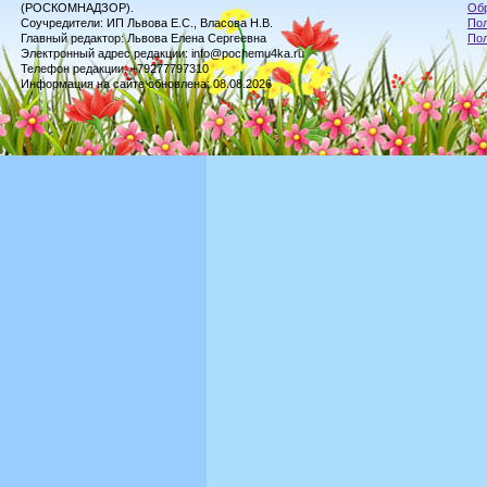
(РОСКОМНАДЗОР).
Обр
Соучредители: ИП Львова Е.С., Власова Н.В.
Пол
Главный редактор: Львова Елена Сергеевна
По
Электронный адрес редакции: info@pochemu4ka.ru
Телефон редакции: +79277797310
Информация на сайте обновлена: 08.08.2026