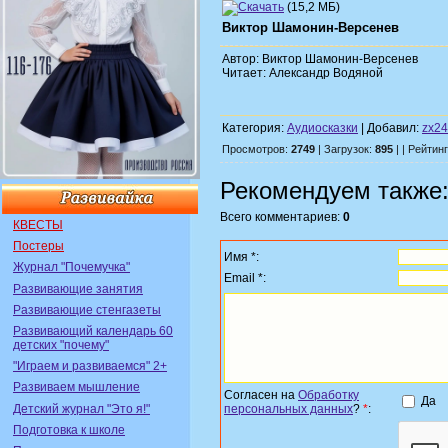
(15,2 МБ)
Виктор Шамонин-Версенев
Автор: Виктор Шамонин-Версенев
Читает: Александр Водяной
Категория:
Аудиосказки
| Добавил:
zx2
Просмотров:
2749
| Загрузок:
895
| | Рейтин
Рекомендуем также
Всего комментариев:
0
КВЕСТЫ
Постеры
Имя *:
Журнал "Почемучка"
Email *:
Развивающие занятия
Развивающие стенгазеты
Развивающий календарь 60
детских "почему"
"Играем и развиваемся" 2+
Развиваем мышление
Согласен на
Обработку
Да
Детский журнал "Это я!"
персональных данных
?
*
:
Подготовка к школе