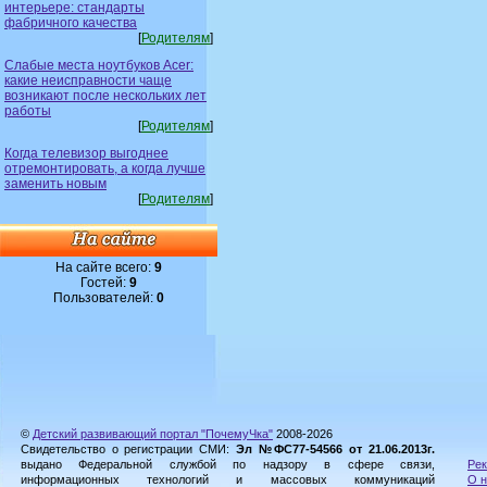
интерьере: стандарты
фабричного качества
[
Родителям
]
Слабые места ноутбуков Acer:
какие неисправности чаще
возникают после нескольких лет
работы
[
Родителям
]
Когда телевизор выгоднее
отремонтировать, а когда лучше
заменить новым
[
Родителям
]
На сайте всего:
9
Гостей:
9
Пользователей:
0
©
Детский развивающий портал "ПочемуЧка"
2008-2026
Свидетельство о регистрации СМИ:
Эл №ФС77-54566 от 21.06.2013г.
выдано Федеральной службой по надзору в сфере связи,
Рек
информационных технологий и массовых коммуникаций
О н