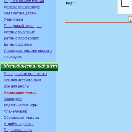
Поделки своими руками
Код *:
Детские презентации
Математика детям
Учим буквы
Послушный карандаш
Детям о животных
Детям о профессиях
Детям о космосе
Исследовательские проекты
Почемучка
Праздничные стенгазеты
Всё для детского сада
Всё для школы
Расписание уроков
Календари
Дидактические игры
Фланелеграф
Обучающие плакаты
Атрибуты для игр
Подвижные игры