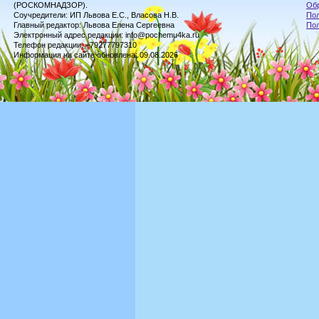
(РОСКОМНАДЗОР).
Обр
Соучредители: ИП Львова Е.С., Власова Н.В.
Пол
Главный редактор: Львова Елена Сергеевна
По
Электронный адрес редакции: info@pochemu4ka.ru
Телефон редакции: +79277797310
Информация на сайте обновлена: 09.08.2026