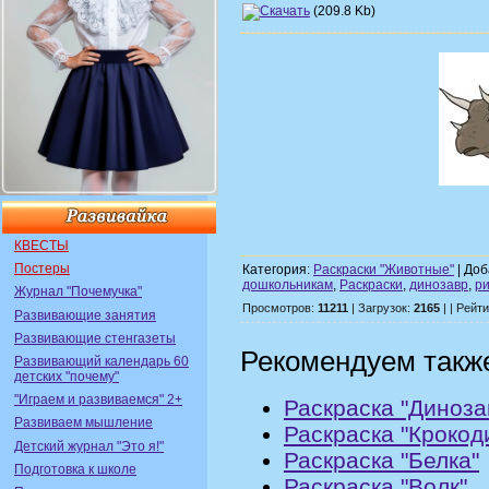
(209.8 Kb)
КВЕСТЫ
Постеры
Категория:
Раскраски "Животные"
| Доб
дошкольникам
,
Раскраски
,
динозавр
,
р
Журнал "Почемучка"
Просмотров:
11211
| Загрузок:
2165
| | Рейт
Развивающие занятия
Развивающие стенгазеты
Рекомендуем такж
Развивающий календарь 60
детских "почему"
"Играем и развиваемся" 2+
Раскраска "Диноза
Развиваем мышление
Раскраска "Крокод
Детский журнал "Это я!"
Раскраска "Белка"
Подготовка к школе
Раскраска "Волк"