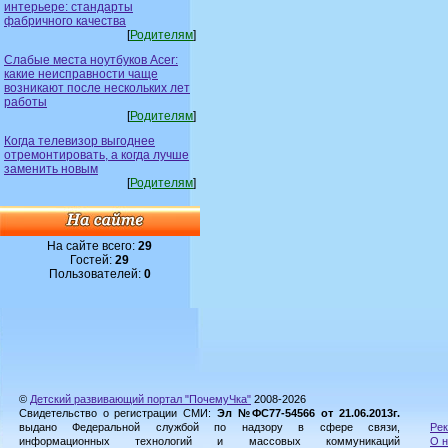
интерьере: стандарты
фабричного качества
[
Родителям
]
Слабые места ноутбуков Acer:
какие неисправности чаще
возникают после нескольких лет
работы
[
Родителям
]
Когда телевизор выгоднее
отремонтировать, а когда лучше
заменить новым
[
Родителям
]
На сайте всего:
29
Гостей:
29
Пользователей:
0
©
Детский развивающий портал "ПочемуЧка"
2008-2026
Свидетельство о регистрации СМИ:
Эл №ФС77-54566 от 21.06.2013г.
выдано Федеральной службой по надзору в сфере связи,
Рек
информационных технологий и массовых коммуникаций
О н