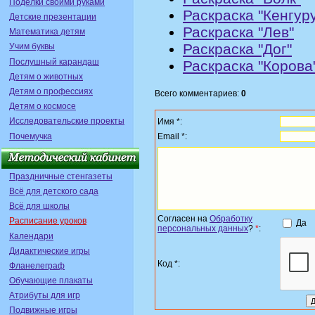
Поделки своими руками
Раскраска "Кенгур
Детские презентации
Раскраска "Лев"
Математика детям
Раскраска "Дог"
Учим буквы
Послушный карандаш
Раскраска "Корова
Детям о животных
Детям о профессиях
Всего комментариев:
0
Детям о космосе
Исследовательские проекты
Имя *:
Почемучка
Email *:
Праздничные стенгазеты
Всё для детского сада
Всё для школы
Согласен на
Обработку
Расписание уроков
Да
персональных данных
?
*
:
Календари
Дидактические игры
Код *:
Фланелеграф
Обучающие плакаты
Атрибуты для игр
Подвижные игры