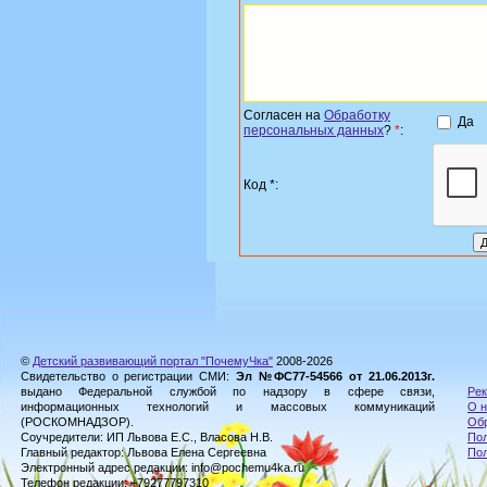
Согласен на
Обработку
Да
персональных данных
?
*
:
Код *:
©
Детский развивающий портал "ПочемуЧка"
2008-2026
Свидетельство о регистрации СМИ:
Эл №ФС77-54566 от 21.06.2013г.
выдано Федеральной службой по надзору в сфере связи,
Рек
информационных технологий и массовых коммуникаций
О н
(РОСКОМНАДЗОР).
Обр
Соучредители: ИП Львова Е.С., Власова Н.В.
Пол
Главный редактор: Львова Елена Сергеевна
По
Электронный адрес редакции: info@pochemu4ka.ru
Телефон редакции: +79277797310