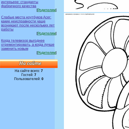
интерьере: стандарты
фабричного качества
[
Родителям
]
Слабые места ноутбуков Acer:
какие неисправности чаще
возникают после нескольких лет
работы
[
Родителям
]
Когда телевизор выгоднее
отремонтировать, а когда лучше
заменить новым
[
Родителям
]
На сайте всего:
7
Гостей:
7
Пользователей:
0