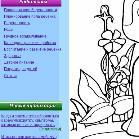
Планирование беременности
Планирование пола ребенка
Беременность
Роды
Грудное вскармливание
Календарь развития ребенка
Воспитание и развитие ребенка
Здоровье
Детское питание
Покупки для детей
Статьи
Когда и зачем стоит обращаться
к врачу-психиатру: симптомы,
которые нельзя игнорировать
[
Родителям
]
Итальянская элитная мебель в