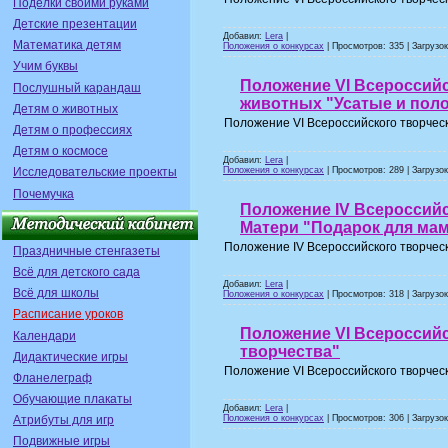
Поделки своими руками
Детские презентации
Добавил:
Lera
|
Математика детям
Положения о конкурсах
| Просмотров: 335 | Загрузок
Учим буквы
Положение VI Всероссийс
Послушный карандаш
животных "Усатые и пол
Детям о животных
Положение VI Всероссийского творческ
Детям о профессиях
Детям о космосе
Добавил:
Lera
|
Положения о конкурсах
| Просмотров: 289 | Загрузок
Исследовательские проекты
Почемучка
Положение IV Всероссийс
Матери "Подарок для ма
Положение IV Всероссийского творчес
Праздничные стенгазеты
Всё для детского сада
Добавил:
Lera
|
Всё для школы
Положения о конкурсах
| Просмотров: 318 | Загрузок
Расписание уроков
Положение VI Всероссийс
Календари
творчества"
Дидактические игры
Положение VI Всероссийского творческ
Фланелеграф
Обучающие плакаты
Добавил:
Lera
|
Положения о конкурсах
| Просмотров: 306 | Загрузок
Атрибуты для игр
Подвижные игры