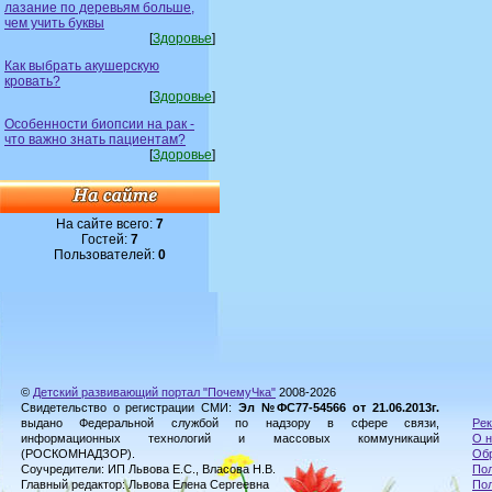
лазание по деревьям больше,
чем учить буквы
[
Здоровье
]
Как выбрать акушерскую
кровать?
[
Здоровье
]
Особенности биопсии на рак -
что важно знать пациентам?
[
Здоровье
]
На сайте всего:
7
Гостей:
7
Пользователей:
0
©
Детский развивающий портал "ПочемуЧка"
2008-2026
Свидетельство о регистрации СМИ:
Эл №ФС77-54566 от 21.06.2013г.
выдано Федеральной службой по надзору в сфере связи,
Рек
информационных технологий и массовых коммуникаций
О н
(РОСКОМНАДЗОР).
Обр
Соучредители: ИП Львова Е.С., Власова Н.В.
Пол
Главный редактор: Львова Елена Сергеевна
По