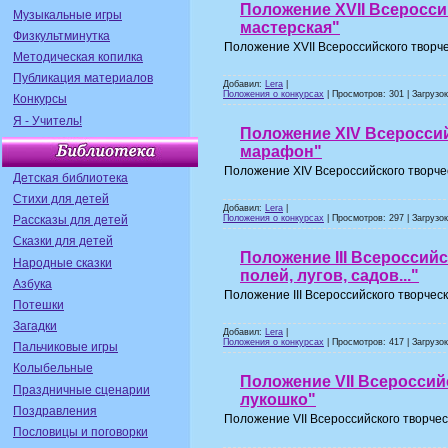
Положение XVII Всеросси
Музыкальные игры
мастерская"
Физкультминутка
Положение XVII Всероссийского творче
Методическая копилка
Публикация материалов
Добавил:
Lera
|
Положения о конкурсах
| Просмотров: 301 | Загрузок
Конкурсы
Я - Учитель!
Положение XIV Всероссий
марафон"
Положение XIV Всероссийского творче
Детская библиотека
Стихи для детей
Добавил:
Lera
|
Положения о конкурсах
| Просмотров: 297 | Загрузок
Рассказы для детей
Сказки для детей
Положение III Всероссий
Народные сказки
полей, лугов, садов..."
Азбука
Положение III Всероссийского творческо
Потешки
Загадки
Добавил:
Lera
|
Положения о конкурсах
| Просмотров: 417 | Загрузок
Пальчиковые игры
Колыбельные
Положение VII Всероссий
Праздничные сценарии
лукошко"
Поздравления
Положение VII Всероссийского творчес
Пословицы и поговорки