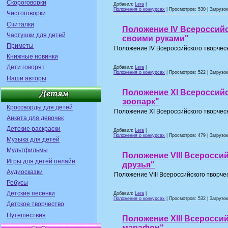
Скороговорки
Добавил:
Lera
|
Положения о конкурсах
| Просмотров: 530 | Загрузок
Чистоговорки
Считалки
Положение IV Всероссийс
Частушки для детей
своими руками"
Приметы
Положение IV Всероссийского творческ
Книжные новинки
Дети говорят
Добавил:
Lera
|
Положения о конкурсах
| Просмотров: 522 | Загрузок
Наши авторы
Положение XI Всероссий
зоопарк"
Кроссворды для детей
Положение XI Всероссийского творчес
Анкета для девочек
Детские раскраски
Добавил:
Lera
|
Положения о конкурсах
| Просмотров: 479 | Загрузок
Музыка для детей
Мультфильмы
Положение VIII Всеросси
Игры для детей онлайн
друзья"
Аудиосказки
Положение VIII Всероссийского творче
Ребусы
Детские песенки
Добавил:
Lera
|
Положения о конкурсах
| Просмотров: 532 | Загрузок
Детское творчество
Путешествия
Положение XIII Всеросси
марафон"