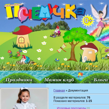
Главная
» Документация
В разделе материалов:
76
Показано материалов:
1-15
Итоговые протоколы
[1]