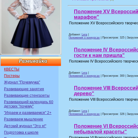
Положение XV Всероссий
марафон"
Положение XV Всероссийского творчес
Добавил:
Lera
|
Положения о конкурсах
| Просмотров: 325 | Загрузок
Положение IV Всероссийс
гости к нам пришла"
Положение IV Всероссийского творческо
КВЕСТЫ
Добавил:
Lera
|
Постеры
Положения о конкурсах
| Просмотров: 300 | Загрузок
Журнал "Почемучка"
Положение VIII Всероссий
Развивающие занятия
дерево"
Развивающие стенгазеты
Положение VIII Всероссийского творчес
Развивающий календарь 60
детских "почему"
Добавил:
Lera
|
"Играем и развиваемся" 2+
Положения о конкурсах
| Просмотров: 326 | Загрузок
Развиваем мышление
Положение VI Всероссийс
Детский журнал "Это я!"
небывалой красоты"
Подготовка к школе
Положение VI Всероссийского творчес