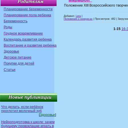
Положение XIII Всероссийского творче
Планирование беременности
Планирование пола ребенка
Добавил:
Lera
|
Положения о конкурсах
| Просмотров: 482 | Загрузок
Беременность
Роды
1-15
16-
Грудное вскармливание
Календарь развития ребенка
Воспитание и развитие ребенка
Здоровье
Детское питание
Покупки для детей
Статьи
Что делать, если ребёнок
проглотил молочный зуб
[
Здоровье
]
Нейроподготовка к школе: зачем
будущему первоклашке играть в