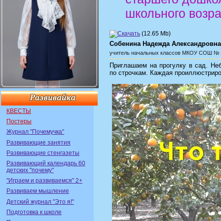
школьного возр
(12.65 Mb)
Собенина Надежда Александровна
учитель начальных классов
МКОУ СОШ № 19
Приглашаем на прогулку в сад.
Неб
по строчкам. Каждая проиллюстриро
КВЕСТЫ
Постеры
Журнал "Почемучка"
Развивающие занятия
Развивающие стенгазеты
Развивающий календарь 60
детских "почему"
"Играем и развиваемся" 2+
Развиваем мышление
Детский журнал "Это я!"
Подготовка к школе