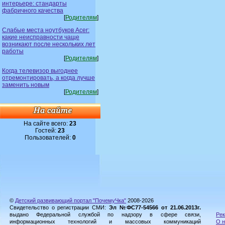
интерьере: стандарты
фабричного качества
[
Родителям
]
Слабые места ноутбуков Acer:
какие неисправности чаще
возникают после нескольких лет
работы
[
Родителям
]
Когда телевизор выгоднее
отремонтировать, а когда лучше
заменить новым
[
Родителям
]
На сайте всего:
23
Гостей:
23
Пользователей:
0
©
Детский развивающий портал "ПочемуЧка"
2008-2026
Свидетельство о регистрации СМИ:
Эл №ФС77-54566 от 21.06.2013г.
выдано Федеральной службой по надзору в сфере связи,
Рек
информационных технологий и массовых коммуникаций
О н