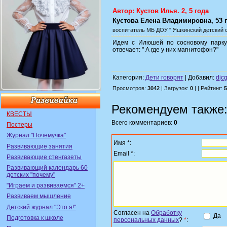
Автор: Кустов Илья. 2, 5 года
Кустова Елена Владимировна, 53 
воспитатель
МБ ДОУ " Яшкинский детский 
Идем с Илюшей по сосновому парку.
отвечает: " А где у них магнитофон?"
Категория:
Дети говорят
| Добавил:
djc
Просмотров:
3042
| Загрузок:
0
| | Рейтинг:
5
Рекомендуем также
КВЕСТЫ
Всего комментариев:
0
Постеры
Журнал "Почемучка"
Имя *:
Развивающие занятия
Email *:
Развивающие стенгазеты
Развивающий календарь 60
детских "почему"
"Играем и развиваемся" 2+
Развиваем мышление
Детский журнал "Это я!"
Согласен на
Обработку
Да
Подготовка к школе
персональных данных
?
*
: