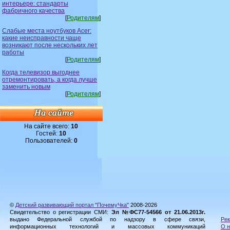
интерьере: стандарты
фабричного качества
[
Родителям
]
Слабые места ноутбуков Acer:
какие неисправности чаще
возникают после нескольких лет
работы
[
Родителям
]
Когда телевизор выгоднее
отремонтировать, а когда лучше
заменить новым
[
Родителям
]
На сайте всего:
10
Гостей:
10
Пользователей:
0
©
Детский развивающий портал "ПочемуЧка"
2008-2026
Свидетельство о регистрации СМИ:
Эл №ФС77-54566 от 21.06.2013г.
выдано Федеральной службой по надзору в сфере связи,
Рек
информационных технологий и массовых коммуникаций
О н