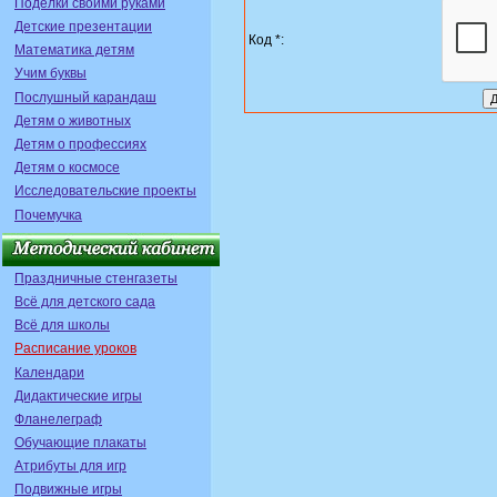
Поделки своими руками
Детские презентации
Код *:
Математика детям
Учим буквы
Послушный карандаш
Детям о животных
Детям о профессиях
Детям о космосе
Исследовательские проекты
Почемучка
Праздничные стенгазеты
Всё для детского сада
Всё для школы
Расписание уроков
Календари
Дидактические игры
Фланелеграф
Обучающие плакаты
Атрибуты для игр
Подвижные игры