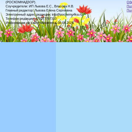
(РОСКОМНАДЗОР).
Обр
Соучредители: ИП Львова Е.С., Власова Н.В.
Пол
Главный редактор: Львова Елена Сергеевна
По
Электронный адрес редакции: info@pochemu4ka.ru
Телефон редакции: +79277797310
Информация на сайте обновлена: 08.08.2026