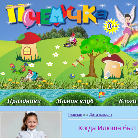
Главная
»
»
Дети говорят
Когда Илюша был 