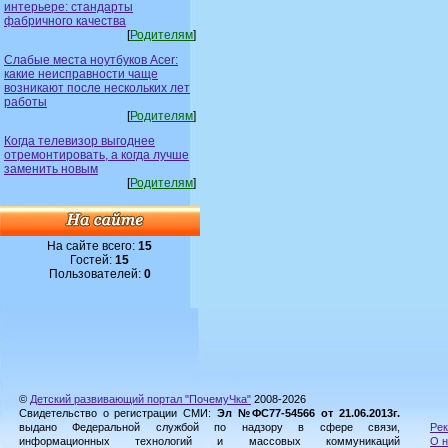
интерьере: стандарты
фабричного качества
[
Родителям
]
Слабые места ноутбуков Acer:
какие неисправности чаще
возникают после нескольких лет
работы
[
Родителям
]
Когда телевизор выгоднее
отремонтировать, а когда лучше
заменить новым
[
Родителям
]
На сайте всего:
15
Гостей:
15
Пользователей:
0
©
Детский развивающий портал "ПочемуЧка"
2008-2026
Свидетельство о регистрации СМИ:
Эл №ФС77-54566 от 21.06.2013г.
выдано Федеральной службой по надзору в сфере связи,
Рек
информационных технологий и массовых коммуникаций
О н