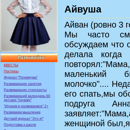
Айвуша
Айван (ровно 3 г
Мы часто см
обсуждаем что о
делала когда
повторял:"Ма
КВЕСТЫ
маленький 
Постеры
Журнал "Почемучка"
молочко".... Не
Развивающие занятия
Развивающие стенгазеты
его спать,мы об
Развивающий календарь 60
детских "почему"
подруга Ан
"Играем и развиваемся" 2+
заявляет:"Мам
Развиваем мышление
Детский журнал "Это я!"
женщиной был,я 
Подготовка к школе