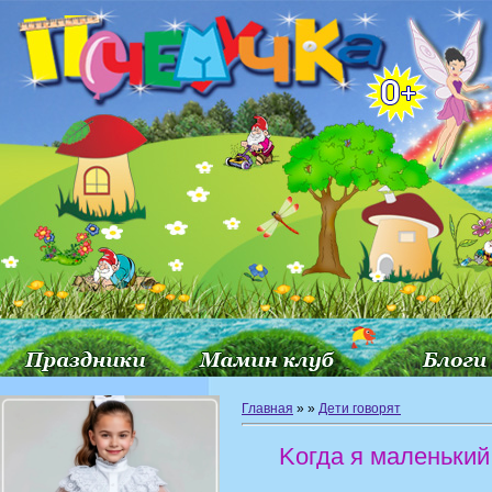
Главная
»
»
Дети говорят
Kогда я маленький 