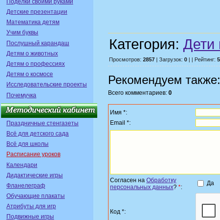
Поделки своими руками
Детские презентации
Математика детям
Учим буквы
Категория:
Дети 
Послушный карандаш
Детям о животных
Просмотров:
2857
| Загрузок:
0
| | Рейтинг:
5
Детям о профессиях
Детям о космосе
Рекомендуем также
Исследовательские проекты
Всего комментариев:
0
Почемучка
Имя *:
Email *:
Праздничные стенгазеты
Всё для детского сада
Всё для школы
Расписание уроков
Календари
Дидактические игры
Согласен на
Обработку
Да
Фланелеграф
персональных данных
?
*
:
Обучающие плакаты
Атрибуты для игр
Код *:
Подвижные игры