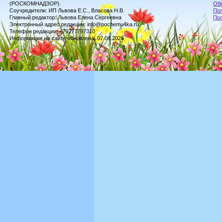
(РОСКОМНАДЗОР).
Обр
Соучредители: ИП Львова Е.С., Власова Н.В.
Пол
Главный редактор: Львова Елена Сергеевна
По
Электронный адрес редакции: info@pochemu4ka.ru
Телефон редакции: +79277797310
Информация на сайте обновлена: 07.08.2026