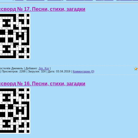
сворд № 17. Песни, стихи, загадки
ростелёв Джемиль | Добавил:
Jim_Kor
|
| Просмотров: 2266 | Загрузок: 324 | Дата:
03.04.2019
|
Комментарии (0)
сворд № 16. Песни, стихи, загадки