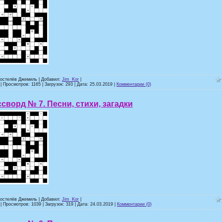
ростелёв Джемиль | Добавил:
Jim_Kor
|
| Просмотров: 1165 | Загрузок: 293 | Дата:
25.03.2019
|
Комментарии (0)
сворд № 7. Песни, стихи, загадки
ростелёв Джемиль | Добавил:
Jim_Kor
|
| Просмотров: 1039 | Загрузок: 319 | Дата:
24.03.2019
|
Комментарии (0)