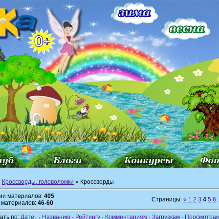
»
Кроссворды, головоломки
» Кроссворды
рии материалов:
405
Страницы:
«
1
2
3
4
5
6
.
 материалов:
46-60
ать по:
Дате
·
Названию
·
Рейтингу
·
Комментариям
·
Загрузкам
·
Просмотра