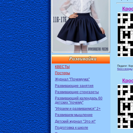
Крос
Педагог: Ко
КВЕСТЫ
Кроссворды
Постеры
Журнал "Почемучка"
Крос
Развивающие занятия
Развивающие стенгазеты
Развивающий календарь 60
детских "почему"
"Играем и развиваемся" 2+
Развиваем мышление
Детский журнал "Это я!"
Подготовка к школе