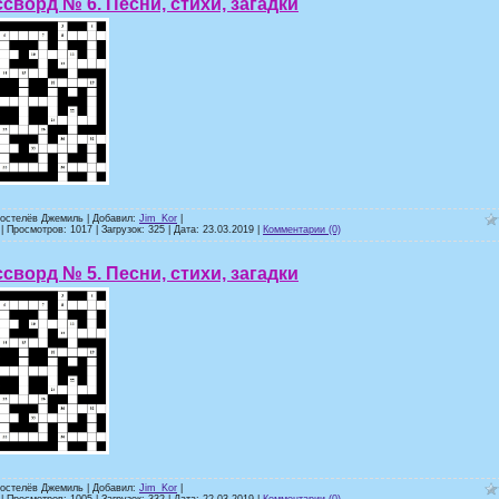
сворд № 6. Песни, стихи, загадки
ростелёв Джемиль | Добавил:
Jim_Kor
|
| Просмотров: 1017 | Загрузок: 325 | Дата:
23.03.2019
|
Комментарии (0)
сворд № 5. Песни, стихи, загадки
ростелёв Джемиль | Добавил:
Jim_Kor
|