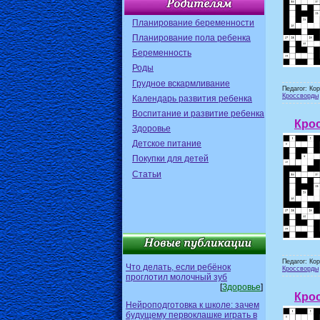
Планирование беременности
Планирование пола ребенка
Беременность
Роды
Грудное вскармливание
Педагог: Ко
Кроссворды
Календарь развития ребенка
Воспитание и развитие ребенка
Крос
Здоровье
Детское питание
Покупки для детей
Статьи
Педагог: Ко
Что делать, если ребёнок
Кроссворды
проглотил молочный зуб
[
Здоровье
]
Крос
Нейроподготовка к школе: зачем
будущему первоклашке играть в