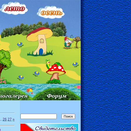
..
26
27
»
м