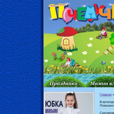
Главная
В катего
Показано
Сортиров