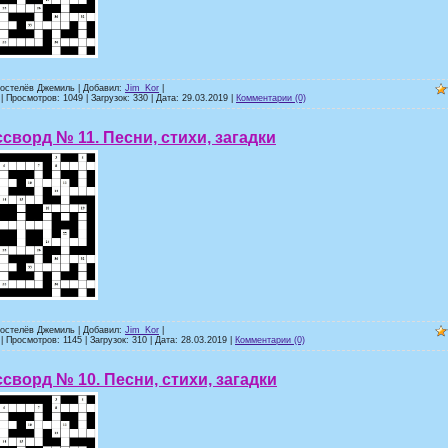
ростелёв Джемиль | Добавил:
Jim_Kor
|
| Просмотров: 1049 | Загрузок: 330 | Дата:
29.03.2019
|
Комментарии (0)
сворд № 11. Песни, стихи, загадки
ростелёв Джемиль | Добавил:
Jim_Kor
|
| Просмотров: 1145 | Загрузок: 310 | Дата:
28.03.2019
|
Комментарии (0)
сворд № 10. Песни, стихи, загадки