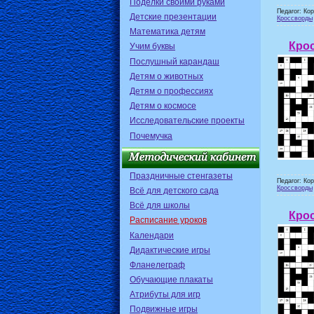
Поделки своими руками
Педагог: Ко
Детские презентации
Кроссворды
Математика детям
Крос
Учим буквы
Послушный карандаш
Детям о животных
Детям о профессиях
Детям о космосе
Исследовательские проекты
Почемучка
Праздничные стенгазеты
Педагог: Ко
Кроссворды
Всё для детского сада
Всё для школы
Крос
Расписание уроков
Календари
Дидактические игры
Фланелеграф
Обучающие плакаты
Атрибуты для игр
Подвижные игры