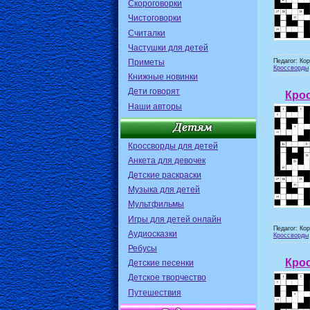
Скороговорки
Чистоговорки
Считалки
Частушки для детей
Приметы
Педагог: Ко
Кроссворды
Книжные новинки
Дети говорят
Крос
Наши авторы
Кроссворды для детей
Анкета для девочек
Детские раскраски
Музыка для детей
Мультфильмы
Игры для детей онлайн
Педагог: Ко
Аудиосказки
Кроссворды
Ребусы
Крос
Детские песенки
Детское творчество
Путешествия