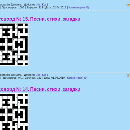
ростелёв Джемиль | Добавил:
Jim_Kor
|
| Просмотров: 1095 | Загрузок: 318 | Дата:
02.04.2019
|
Комментарии (0)
сворд № 15. Песни, стихи, загадки
ростелёв Джемиль | Добавил:
Jim_Kor
|
| Просмотров: 941 | Загрузок: 323 | Дата:
01.04.2019
|
Комментарии (0)
сворд № 14. Песни, стихи, загадки