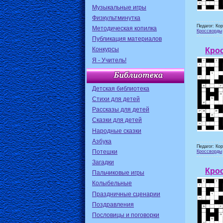
Музыкальные игры
Физкультминутка
Педагог: Ко
Методическая копилка
Кроссворды
Публикация материалов
Конкурсы
Крос
Я - Учитель!
Детская библиотека
Стихи для детей
Рассказы для детей
Сказки для детей
Народные сказки
Азбука
Педагог: Ко
Потешки
Кроссворды
Загадки
Крос
Пальчиковые игры
Колыбельные
Праздничные сценарии
Поздравления
Пословицы и поговорки