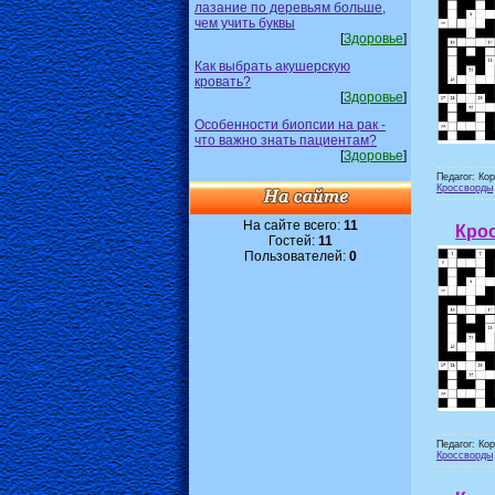
лазание по деревьям больше,
чем учить буквы
[
Здоровье
]
Как выбрать акушерскую
кровать?
[
Здоровье
]
Особенности биопсии на рак -
что важно знать пациентам?
[
Здоровье
]
Педагог: Ко
Кроссворды
На сайте всего:
11
Крос
Гостей:
11
Пользователей:
0
Педагог: Ко
Кроссворды