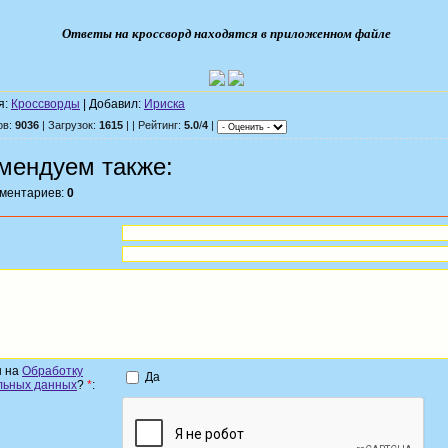
Ответы на кроссворд находятся в приложенном файле
я:
Кроссворды
| Добавил:
Ириска
ов:
9036
| Загрузок:
1615
| | Рейтинг:
5.0
/
4
|
мендуем также:
мментариев:
0
н на
Обработку
Да
льных данных
?
*
: