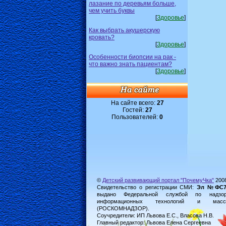
лазание по деревьям больше,
чем учить буквы
[
Здоровье
]
Как выбрать акушерскую
кровать?
[
Здоровье
]
Особенности биопсии на рак -
что важно знать пациентам?
[
Здоровье
]
На сайте всего:
27
Гостей:
27
Пользователей:
0
©
Детский развивающий портал "ПочемуЧка"
200
Свидетельство о регистрации СМИ:
Эл №ФС77-
выдано Федеральной службой по надз
информационных технологий и масс
(РОСКОМНАДЗОР).
Соучредители: ИП Львова Е.С., Власова Н.В.
Главный редактор: Львова Елена Сергеевна