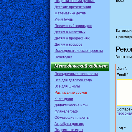
всех.
Поделки своими руками
Детские презентации
Математика детям
Учим буквы
Послушный карандаш
Категори
Детям о животных
Просмотр
Детям о профессиях
Детям о космосе
Реко
Исследовательские проекты
Всего ко
Почемучка
Имя *:
Праздничные стенгазеты
Email *:
Всё для детского сада
Всё для школы
Расписание уроков
Календари
Дидактические игры
Согласе
Фланелеграф
персона
Обучающие плакаты
Атрибуты для игр
Код *:
Подвижные игры