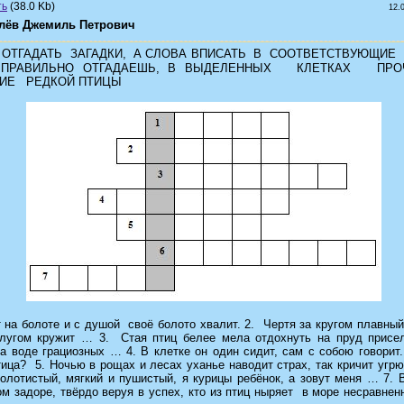
(38.0 Kb)
12.
лёв Джемиль Петрович
ОТГАДАТЬ ЗАГАДКИ, А СЛОВА ВПИСАТЬ В СООТВЕТСТВУЮЩИЕ 
ПРАВИЛЬНО ОТГАДАЕШЬ, В ВЫДЕЛЕННЫХ КЛЕТКАХ ПР
ИЕ РЕДКОЙ ПТИЦЫ
 на болоте и с душой своё болото хвалит. 2. Чертя за кругом плавный 
лугом кружит … 3. Стая птиц белее мела отдохнуть на пруд присе
а воде грациозных … 4. В клетке он один сидит, сам с собою говорит.
тица? 5. Ночью в рощах и лесах уханье наводит страх, так кричит угр
олотистый, мягкий и пушистый, я курицы ребёнок, а зовут меня … 7. 
м задоре, твёрдо веруя в успех, кто из птиц ныряет в море несравнен