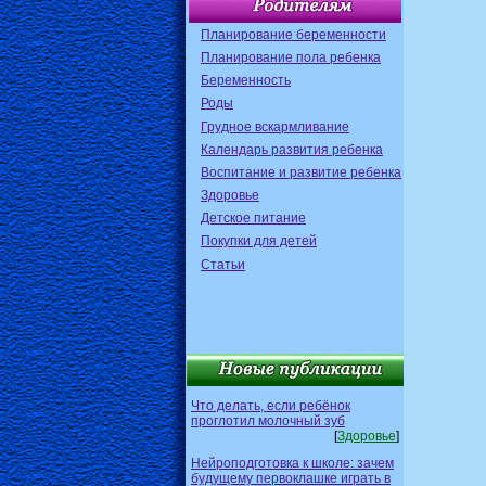
Планирование беременности
Планирование пола ребенка
Беременность
Роды
Грудное вскармливание
Календарь развития ребенка
Воспитание и развитие ребенка
Здоровье
Детское питание
Покупки для детей
Статьи
Что делать, если ребёнок
проглотил молочный зуб
[
Здоровье
]
Нейроподготовка к школе: зачем
будущему первоклашке играть в