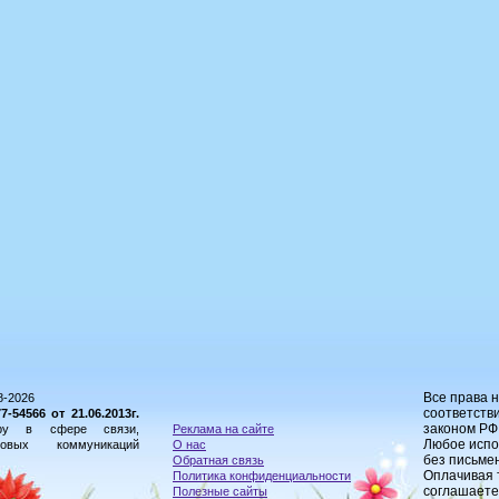
Все права 
8-2026
соответстви
54566 от 21.06.2013г.
законом РФ
ору в сфере связи,
Реклама на сайте
Любое испо
овых коммуникаций
О нас
без письме
Обратная связь
Оплачивая 
Политика конфиденциальности
соглашаете
Полезные сайты