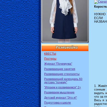
Коросте
НУЖНО 
ЕСЛИ 
НАЗВАН
КВЕСТЫ
Постеры
Журнал "Почемучка"
Развивающие занятия
Развивающие стенгазеты
Развивающий календарь 60
детских "почему"
1. Живёт
"Играем и развиваемся" 2+
сонным 
Развиваем мышление
видеть н
что за п
Детский журнал "Это я!"
Весь я з
Подготовка к школе
радостно