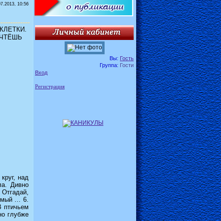
07.2013, 10:56
КЛЕТКИ.
ОЧТЁШЬ
Вы:
Гость
Группа:
Гости
Вход
Регистрация
круг, над
ла. Дивно
 Отгадай,
юмый … 6.
В птичьем
но глубже