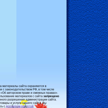
на материалы сайта охраняются в
и с законодательством РФ, в том числе
 «Об авторском праве и смежных правах».
льзование материалов с сайта
запрещено
нного разрешения администрации сайта.
товары и услуги нашего сайта, Вы
сь с
договором-oфертой
.