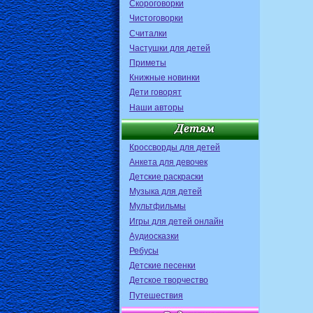
Скороговорки
Чистоговорки
Считалки
Частушки для детей
Приметы
Книжные новинки
Дети говорят
Наши авторы
Кроссворды для детей
Анкета для девочек
Детские раскраски
Музыка для детей
Мультфильмы
Игры для детей онлайн
Аудиосказки
Ребусы
Детские песенки
Детское творчество
Путешествия