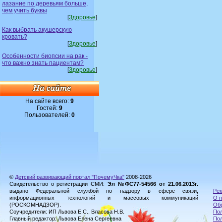
лазание по деревьям больше,
чем учить буквы
[
Здоровье
]
Как выбрать акушерскую
кровать?
[
Здоровье
]
Особенности биопсии на рак -
что важно знать пациентам?
[
Здоровье
]
На сайте всего:
9
Гостей:
9
Пользователей:
0
©
Детский развивающий портал "ПочемуЧка"
2008-2026
Свидетельство о регистрации СМИ:
Эл №ФС77-54566 от 21.06.2013г.
выдано Федеральной службой по надзору в сфере связи,
Рек
информационных технологий и массовых коммуникаций
О н
(РОСКОМНАДЗОР).
Обр
Соучредители: ИП Львова Е.С., Власова Н.В.
Пол
Главный редактор: Львова Елена Сергеевна
По