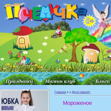
Главная
»
»
Дети говорят
Мороженое