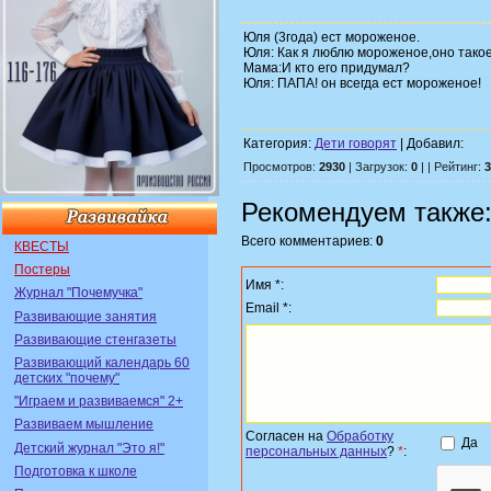
Юля (3года) ест мороженое.
Юля: Как я люблю мороженое,оно такое
Мама:И кто его придумал?
Юля: ПАПА! он всегда ест мороженое!
Категория:
Дети говорят
| Добавил:
Просмотров:
2930
| Загрузок:
0
| | Рейтинг:
3
Рекомендуем также
Всего комментариев:
0
КВЕСТЫ
Постеры
Имя *:
Журнал "Почемучка"
Email *:
Развивающие занятия
Развивающие стенгазеты
Развивающий календарь 60
детских "почему"
"Играем и развиваемся" 2+
Развиваем мышление
Согласен на
Обработку
Да
Детский журнал "Это я!"
персональных данных
?
*
:
Подготовка к школе