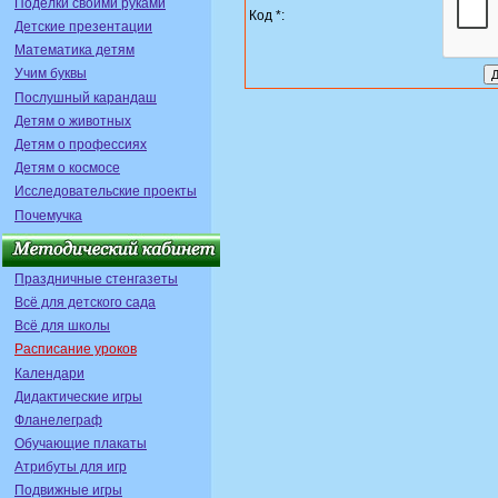
Поделки своими руками
Код *:
Детские презентации
Математика детям
Учим буквы
Послушный карандаш
Детям о животных
Детям о профессиях
Детям о космосе
Исследовательские проекты
Почемучка
Праздничные стенгазеты
Всё для детского сада
Всё для школы
Расписание уроков
Календари
Дидактические игры
Фланелеграф
Обучающие плакаты
Атрибуты для игр
Подвижные игры