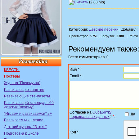
(2.88 Mb)
Категория:
Детские песенки
| Добавил:
Просмотров:
5751
| Загрузок:
2380
| | Рейти
Рекомендуем также
Всего комментариев:
0
Имя *:
КВЕСТЫ
Email *:
Постеры
Журнал "Почемучка"
Развивающие занятия
Развивающие стенгазеты
Развивающий календарь 60
детских "почему"
Согласен на
Обработку
"Играем и развиваемся" 2+
Да
персональных данных
?
*
:
Развиваем мышление
Детский журнал "Это я!"
Код *:
Подготовка к школе