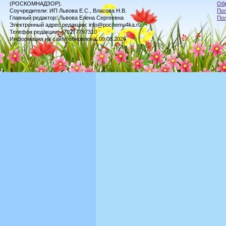
(РОСКОМНАДЗОР).
Обр
Соучредители: ИП Львова Е.С., Власова Н.В.
Пол
Главный редактор: Львова Елена Сергеевна
По
Электронный адрес редакции: info@pochemu4ka.ru
Телефон редакции: +79277797310
Информация на сайте обновлена: 09.08.2026