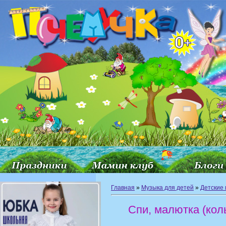
Главная
»
Музыка для детей
»
Детские 
Спи, малютка (кол