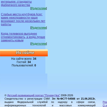
интерьере: стандарты
фабричного качества
[
Родителям
]
Слабые места ноутбуков Acer:
какие неисправности чаще
возникают после нескольких лет
работы
[
Родителям
]
Когда телевизор выгоднее
отремонтировать, а когда лучше
заменить новым
[
Родителям
]
На сайте всего:
34
Гостей:
34
Пользователей:
0
©
Детский развивающий портал "ПочемуЧка"
2008-2026
Свидетельство о регистрации СМИ:
Эл №ФС77-54566 от 21.06.2013г.
выдано Федеральной службой по надзору в сфере связи,
Рек
информационных технологий и массовых коммуникаций
О н