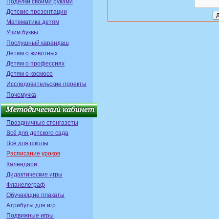
Поделки своими руками
Детские презентации
Математика детям
Учим буквы
Послушный карандаш
Детям о животных
Детям о профессиях
Детям о космосе
Исследовательские проекты
Почемучка
Праздничные стенгазеты
Всё для детского сада
Всё для школы
Расписание уроков
Календари
Дидактические игры
Фланелеграф
Обучающие плакаты
Атрибуты для игр
Подвижные игры