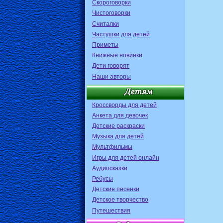
Скороговорки
Чистоговорки
Считалки
Частушки для детей
Приметы
Книжные новинки
Дети говорят
Наши авторы
Кроссворды для детей
Анкета для девочек
Детские раскраски
Музыка для детей
Мультфильмы
Игры для детей онлайн
Аудиосказки
Ребусы
Детские песенки
Детское творчество
Путешествия