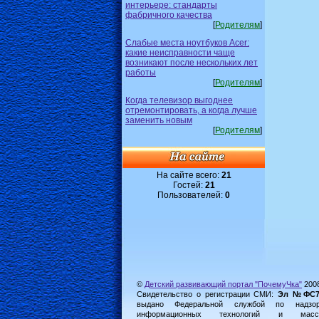
интерьере: стандарты
фабричного качества
[
Родителям
]
Слабые места ноутбуков Acer:
какие неисправности чаще
возникают после нескольких лет
работы
[
Родителям
]
Когда телевизор выгоднее
отремонтировать, а когда лучше
заменить новым
[
Родителям
]
На сайте всего:
21
Гостей:
21
Пользователей:
0
©
Детский развивающий портал "ПочемуЧка"
200
Свидетельство о регистрации СМИ:
Эл №ФС77-
выдано Федеральной службой по надз
информационных технологий и масс