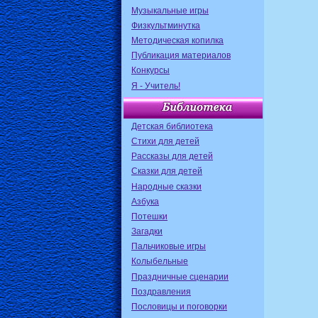
Музыкальные игры
Физкультминутка
Методическая копилка
Публикация материалов
Конкурсы
Я - Учитель!
Детская библиотека
Стихи для детей
Рассказы для детей
Сказки для детей
Народные сказки
Азбука
Потешки
Загадки
Пальчиковые игры
Колыбельные
Праздничные сценарии
Поздравления
Пословицы и поговорки