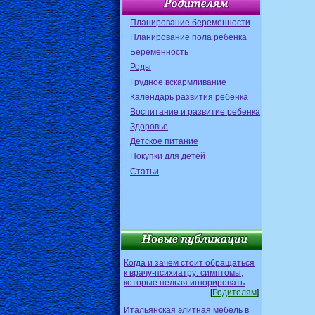
Планирование беременности
Планирование пола ребенка
Беременность
Роды
Грудное вскармливание
Календарь развития ребенка
Воспитание и развитие ребенка
Здоровье
Детское питание
Покупки для детей
Статьи
Когда и зачем стоит обращаться
к врачу-психиатру: симптомы,
которые нельзя игнорировать
[
Родителям
]
Итальянская элитная мебель в