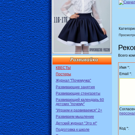
Категори
Просмотр
Реко
Всего ко
Имя *:
КВЕСТЫ
Email *:
Постеры
Журнал "Почемучка"
Развивающие занятия
Развивающие стенгазеты
Развивающий календарь 60
детских "почему"
Согласе
"Играем и развиваемся" 2+
персона
Развиваем мышление
Детский журнал "Это я!"
Код *:
Подготовка к школе