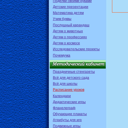
Поделки своими руками
Детские презентации
Математика детям
Учим буквы
Послушный карандаш
Детям о животных
Детям о профессиях
Детям о космосе
Исследовательские проекты
Почемучка
Праздничные стенгазеты
Всё для детского сада
Всё для школы
Расписание уроков
Календари
Дидактические игры
Фланелеграф
Обучающие плакаты
Атрибуты для игр
Подвижные игры