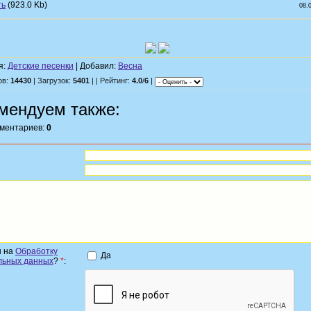
(923.0 Kb)
08.
я:
Детские песенки
| Добавил:
Весна
ов:
14430
| Загрузок:
5401
| | Рейтинг:
4.0
/
6
|
мендуем также:
мментариев:
0
н на
Обработку
Да
льных данных
?
*
: