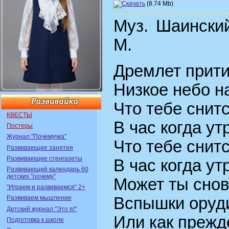
(8.74 Mb)
Муз. Шаинский
М.
Дремлет прит
Низкое небо н
Что тебе снит
КВЕСТЫ
В час когда ут
Постеры
Журнал "Почемучка"
Что тебе снит
Развивающие занятия
Развивающие стенгазеты
В час когда ут
Развивающий календарь 60
детских "почему"
Может ты снов
"Играем и развиваемся" 2+
Вспышки оруд
Развиваем мышление
Детский журнал "Это я!"
Или как прежд
Подготовка к школе