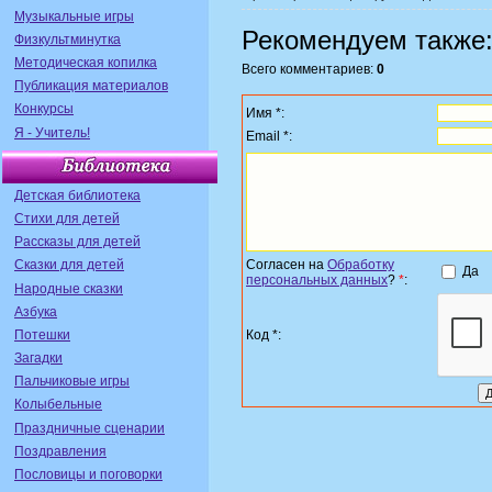
Музыкальные игры
Рекомендуем также
Физкультминутка
Методическая копилка
Всего комментариев:
0
Публикация материалов
Конкурсы
Имя *:
Я - Учитель!
Email *:
Детская библиотека
Стихи для детей
Рассказы для детей
Сказки для детей
Согласен на
Обработку
Да
персональных данных
?
*
:
Народные сказки
Азбука
Потешки
Код *:
Загадки
Пальчиковые игры
Колыбельные
Праздничные сценарии
Поздравления
Пословицы и поговорки