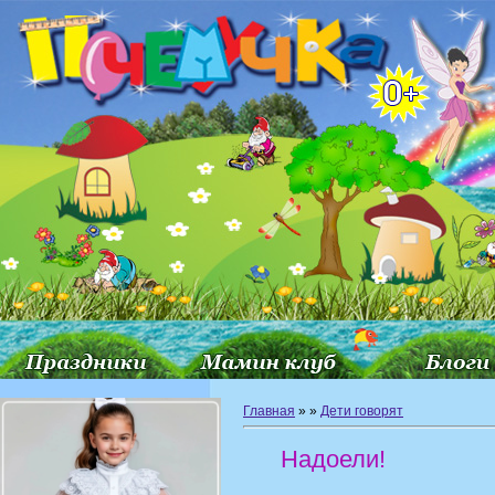
Главная
»
»
Дети говорят
Надоели!