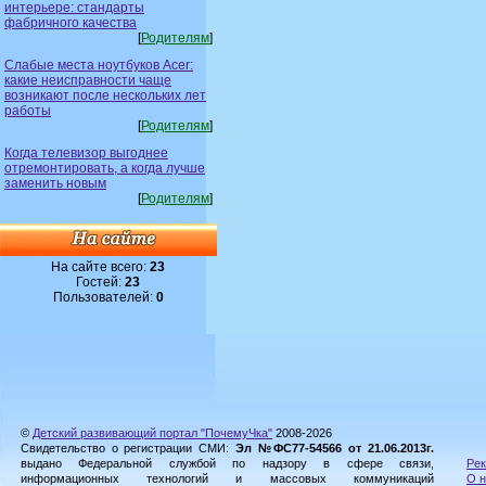
интерьере: стандарты
фабричного качества
[
Родителям
]
Слабые места ноутбуков Acer:
какие неисправности чаще
возникают после нескольких лет
работы
[
Родителям
]
Когда телевизор выгоднее
отремонтировать, а когда лучше
заменить новым
[
Родителям
]
На сайте всего:
23
Гостей:
23
Пользователей:
0
©
Детский развивающий портал "ПочемуЧка"
2008-2026
Свидетельство о регистрации СМИ:
Эл №ФС77-54566 от 21.06.2013г.
выдано Федеральной службой по надзору в сфере связи,
Рек
информационных технологий и массовых коммуникаций
О н