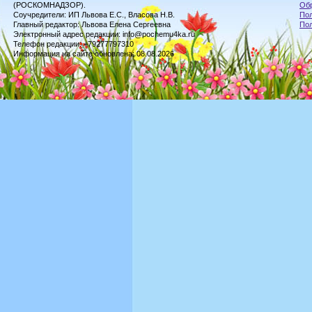
(РОСКОМНАДЗОР).
Обр
Соучредители: ИП Львова Е.С., Власова Н.В.
Пол
Главный редактор: Львова Елена Сергеевна
По
Электронный адрес редакции: info@pochemu4ka.ru
Телефон редакции: +79277797310
Информация на сайте обновлена: 08.08.2026