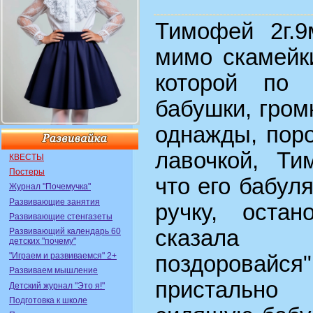
Тимофей 2г.9
мимо скамейк
которой по 
бабушки, гром
однажды, пор
лавочкой, Ти
КВЕСТЫ
Постеры
что его бабуля
Журнал "Почемучка"
Развивающие занятия
ручку, остан
Развивающие стенгазеты
сказала 
Развивающий календарь 60
детских "почему"
"Играем и развиваемся" 2+
поздоровайся
Развиваем мышление
пристально
Детский журнал "Это я!"
Подготовка к школе