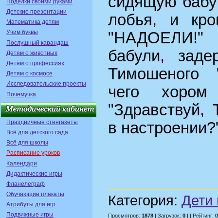
сидящую бабуш
Поделки своими руками
Детские презентации
лобья, и кро
Математика детям
Учим буквы
"НАДОЕЛИ!" 
Послушный карандаш
бабули, заде
Детям о животных
Детям о профессиях
Тимошеного "
Детям о космосе
Исследовательские проекты
чего хором
Почемучка
"Здравствуй,
Праздничные стенгазеты
в настроении?" 
Всё для детского сада
Всё для школы
Расписание уроков
Календари
Дидактические игры
Фланелеграф
Обучающие плакаты
Категория:
Дети 
Атрибуты для игр
Подвижные игры
Просмотров:
1878
| Загрузок:
0
| | Рейтинг:
0