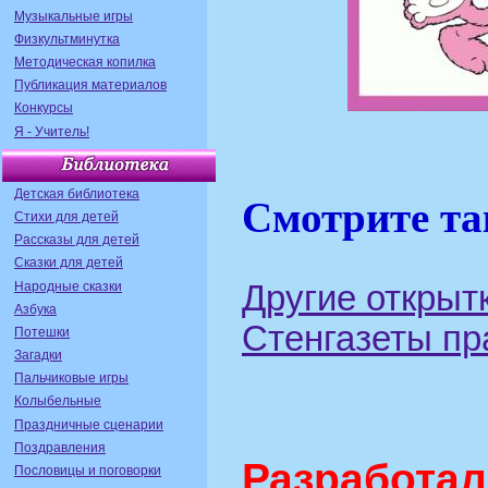
Музыкальные игры
Физкультминутка
Методическая копилка
Публикация материалов
Конкурсы
Я - Учитель!
Детская библиотека
Смотрите та
Стихи для детей
Рассказы для детей
Сказки для детей
Народные сказки
Другие открыт
Азбука
Стенгазеты п
Потешки
Загадки
Пальчиковые игры
Колыбельные
Праздничные сценарии
Поздравления
Разработ
Пословицы и поговорки