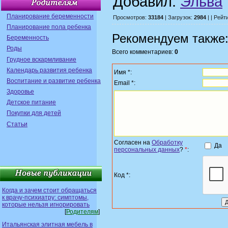
Добавил:
Эльва
Планирование беременности
Просмотров:
33184
| Загрузок:
2984
| | Рейт
Планирование пола ребенка
Рекомендуем также
Беременность
Роды
Всего комментариев:
0
Грудное вскармливание
Календарь развития ребенка
Имя *:
Воспитание и развитие ребенка
Email *:
Здоровье
Детское питание
Покупки для детей
Статьи
Согласен на
Обработку
Да
персональных данных
?
*
:
Код *:
Когда и зачем стоит обращаться
к врачу-психиатру: симптомы,
которые нельзя игнорировать
[
Родителям
]
Итальянская элитная мебель в