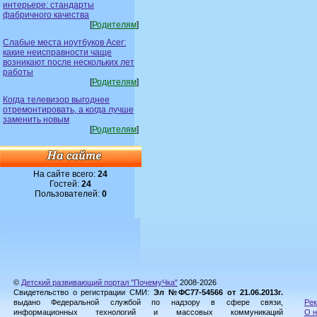
интерьере: стандарты
фабричного качества
[
Родителям
]
Слабые места ноутбуков Acer:
какие неисправности чаще
возникают после нескольких лет
работы
[
Родителям
]
Когда телевизор выгоднее
отремонтировать, а когда лучше
заменить новым
[
Родителям
]
На сайте всего:
24
Гостей:
24
Пользователей:
0
©
Детский развивающий портал "ПочемуЧка"
2008-2026
Свидетельство о регистрации СМИ:
Эл №ФС77-54566 от 21.06.2013г.
выдано Федеральной службой по надзору в сфере связи,
Рек
информационных технологий и массовых коммуникаций
О н