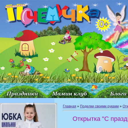
Главная
»
Поделки своими руками
»
Отк
Открытка "С празд