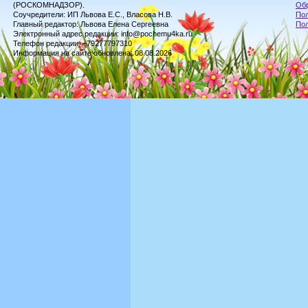
(РОСКОМНАДЗОР).
Обр
Соучредители: ИП Львова Е.С., Власова Н.В.
Пол
Главный редактор: Львова Елена Сергеевна
По
Электронный адрес редакции: info@pochemu4ka.ru
Телефон редакции: +79277797310
Информация на сайте обновлена: 08.08.2026