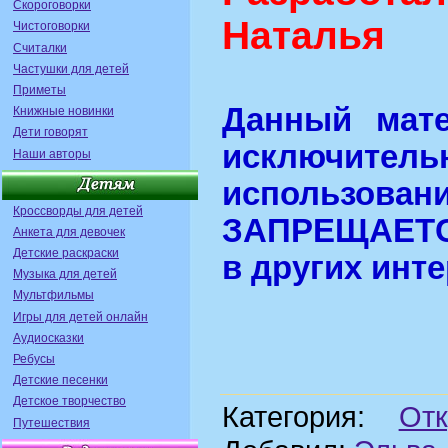
Скороговорки
Наталья
Чистоговорки
Считалки
Частушки для детей
Приметы
Данный мате
Книжные новинки
Дети говорят
исключител
Наши авторы
использован
Кроссворды для детей
ЗАПРЕЩАЕТС
Анкета для девочек
Детские раскраски
в других инте
Музыка для детей
Мультфильмы
Игры для детей онлайн
Аудиосказки
Ребусы
Детские песенки
Детское творчество
Категория:
От
Путешествия