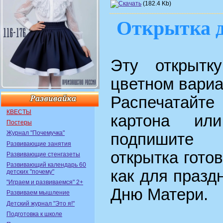
(182.4 Kb)
Открытка 
Эту открытк
цветном вариа
Распечатайте
КВЕСТЫ
картона ил
Постеры
Журнал "Почемучка"
подпишите
Развивающие занятия
открытка гото
Развивающие стенгазеты
Развивающий календарь 60
как для праздн
детских "почему"
"Играем и развиваемся" 2+
Дню Матери.
Развиваем мышление
Детский журнал "Это я!"
Подготовка к школе