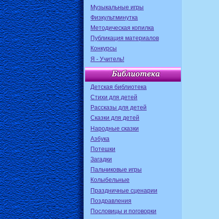
Музыкальные игры
Физкультминутка
Методическая копилка
Публикация материалов
Конкурсы
Я - Учитель!
Детская библиотека
Стихи для детей
Рассказы для детей
Сказки для детей
Народные сказки
Азбука
Потешки
Загадки
Пальчиковые игры
Колыбельные
Праздничные сценарии
Поздравления
Пословицы и поговорки