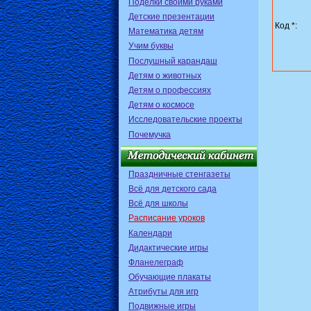
Поделки своими руками
Детские презентации
Код *:
Математика детям
Учим буквы
Послушный карандаш
Детям о животных
Детям о профессиях
Детям о космосе
Исследовательские проекты
Почемучка
Праздничные стенгазеты
Всё для детского сада
Всё для школы
Расписание уроков
Календари
Дидактические игры
Фланелеграф
Обучающие плакаты
Атрибуты для игр
Подвижные игры