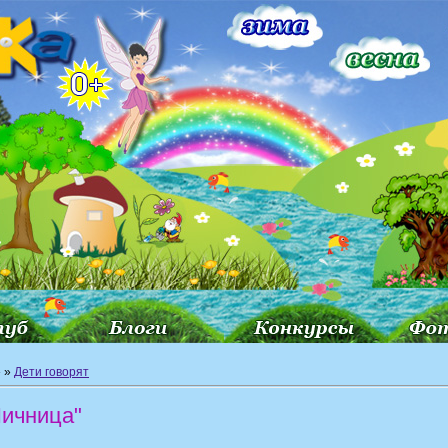
»
»
Дети говорят
Яичница"