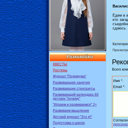
Василис
Едем в а
кто зага
съедобно
сдаюсь.
Категори
Просмотр
Реко
КВЕСТЫ
Всего ко
Постеры
Журнал "Почемучка"
Имя *:
Развивающие занятия
Email *:
Развивающие стенгазеты
Развивающий календарь 60
детских "почему"
"Играем и развиваемся" 2+
Развиваем мышление
Детский журнал "Это я!"
Согласе
Подготовка к школе
персона