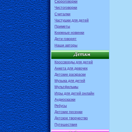
Скороговорки
Чистоговорки
Считалки
Частушки для детей
Приметы
Книжные новинки
Дети говорят
Наши авторы
Кроссворды для детей
Анкета для девочек
Детские раскраски
Музыка для детей
Мультфильмы
Игры для детей онлайн
Аудиосказки
Ребусы
Детские песенки
Детское творчество
Путешествия