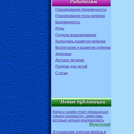
Планирование беременности
Планирование пола ребенка
Беременность
Роды
Грудное вскармливание
Календарь развития ребенка
Воспитание и развитие ребенка
Здоровье
Детское питание
Покупки для детей
Статьи
Когда и зачем стоит обращаться
к врачу-психиатру: симптомы,
которые нельзя игнорировать
[
Родителям
]
Итальянская элитная мебель в