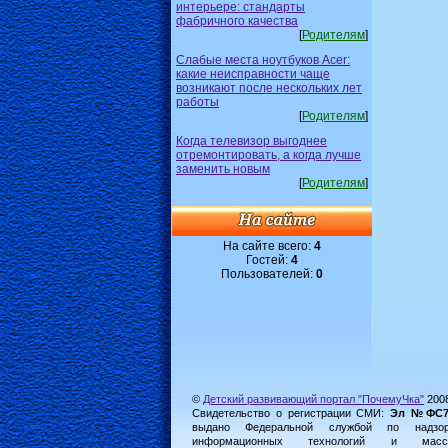
интерьере: стандарты
фабричного качества
[
Родителям
]
Слабые места ноутбуков Acer:
какие неисправности чаще
возникают после нескольких лет
работы
[
Родителям
]
Когда телевизор выгоднее
отремонтировать, а когда лучше
заменить новым
[
Родителям
]
На сайте всего:
4
Гостей:
4
Пользователей:
0
©
Детский развивающий портал "ПочемуЧка"
200
Свидетельство о регистрации СМИ:
Эл №ФС77-
выдано Федеральной службой по надз
информационных технологий и масс