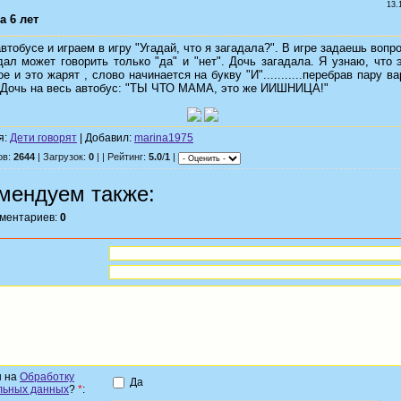
13.
а 6 лет
втобусе и играем в игру "Угадай, что я загадала?". В игре задаешь вопро
дал может говорить только "да" и "нет". Дочь загадала. Я узнаю, что э
е и это жарят , слово начинается на букву "И"...........перебрав пару в
 Дочь на весь автобус: "ТЫ ЧТО МАМА, это же ИИШНИЦА!"
я:
Дети говорят
| Добавил:
marina1975
ов:
2644
| Загрузок:
0
| | Рейтинг:
5.0
/
1
|
мендуем также:
мментариев:
0
н на
Обработку
Да
льных данных
?
*
: