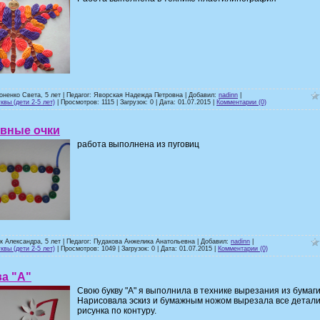
оненко Света, 5 лет | Педагог: Яворская Надежда Петровна | Добавил:
nadinn
|
квы (дети 2-5 лет)
| Просмотров: 1115 | Загрузок: 0 | Дата:
01.07.2015
|
Комментарии (0)
авные очки
работа выполнена из пуговиц
к Александра, 5 лет | Педагог: Пудакова Анжелика Анатольевна | Добавил:
nadinn
|
квы (дети 2-5 лет)
| Просмотров: 1049 | Загрузок: 0 | Дата:
01.07.2015
|
Комментарии (0)
а "А"
Свою букву "А" я выполнила в технике вырезания из бумаги
Нарисовала эскиз и бумажным ножом вырезала все детал
рисунка по контуру.