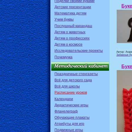
Поделки своими руками
Букв
Детские презентации
Математика детям
Учим буквы
Послушный карандаш
Детям о животных
Детям о профессиях
Детям о космосе
Исследовательские проекты
Автор: Агар
Забавные бу
Почемучка
Букв
Праздничные стенгазеты
Всё для детского сада
Всё для школы
Расписание уроков
Календари
Дидактические игры
Фланелеграф
Обучающие плакаты
Атрибуты для игр
Подвижные игры