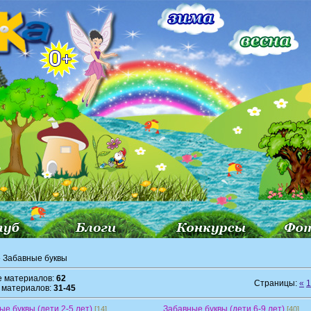
 Забавные буквы
е материалов:
62
Страницы:
«
1
 материалов:
31-45
ые буквы (дети 2-5 лет)
Забавные буквы (дети 6-9 лет)
[14]
[40]