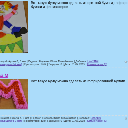
Вот такую букву можно сделать из цветной бумаги, гафрир
бумаги и фломастеров.
чицкий Артем 6, 6 лет | Педагог: Норкова Юлия Михайловна | Добавил:
Lina2110
|
квы (дети 6-9 лет)
| Просмотров: 1462 | Загрузок: 0 | Дата:
01.07.2015
|
Комментарии (0)
ва М
Вот такую букву можно сделать из гофрированной бумаги.
енщиков Никита 6, 8 лет | Педагог: Норкова Юлия Михайловна | Добавил:
Lina2110
|
квы (дети 6-9 лет)
| Просмотров: 4154 | Загрузок: 0 | Дата:
01.07.2015
|
Комментарии (0)