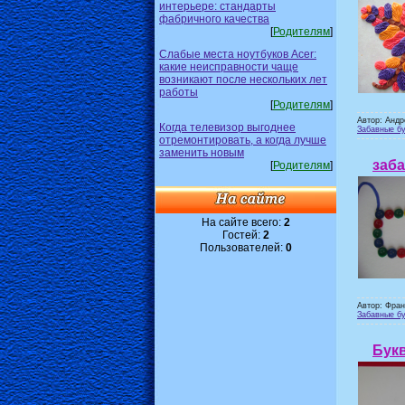
интерьере: стандарты
фабричного качества
[
Родителям
]
Слабые места ноутбуков Acer:
какие неисправности чаще
возникают после нескольких лет
работы
[
Родителям
]
Автор: Андр
Когда телевизор выгоднее
Забавные бу
отремонтировать, а когда лучше
заменить новым
заб
[
Родителям
]
На сайте всего:
2
Гостей:
2
Пользователей:
0
Автор: Фран
Забавные бу
Букв