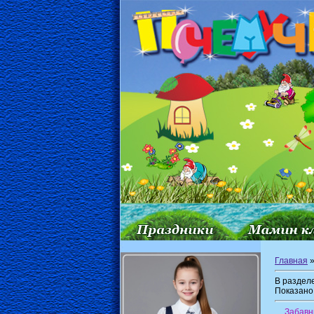
Главная
»
В раздел
Показано
Забавн