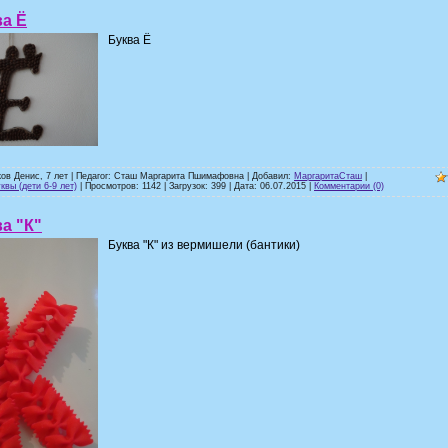
а Ё
Буква Ё
ков Денис, 7 лет | Педагог: Сташ Маргарита Пшимафовна | Добавил:
МаргаритаСташ
|
квы (дети 6-9 лет)
| Просмотров: 1142 | Загрузок: 399 | Дата:
06.07.2015
|
Комментарии (0)
а "К"
Буква "К" из вермишели (бантики)