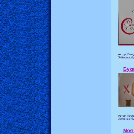
Автор: Поки
Забавные бу
Букв
Автор: Кост
Забавные бу
Моя 