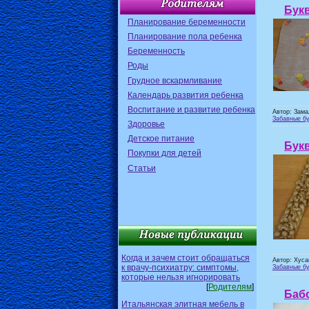
Букв
Планирование беременности
Планирование пола ребенка
Беременность
Роды
Грудное вскармливание
Календарь развития ребенка
Воспитание и развитие ребенка
Автор: Зама
Забавные бу
Здоровье
Детское питание
Бук
Покупки для детей
Статьи
Когда и зачем стоит обращаться
Автор: Хуса
к врачу-психиатру: симптомы,
Забавные бу
которые нельзя игнорировать
[
Родителям
]
Баб
Итальянская элитная мебель в