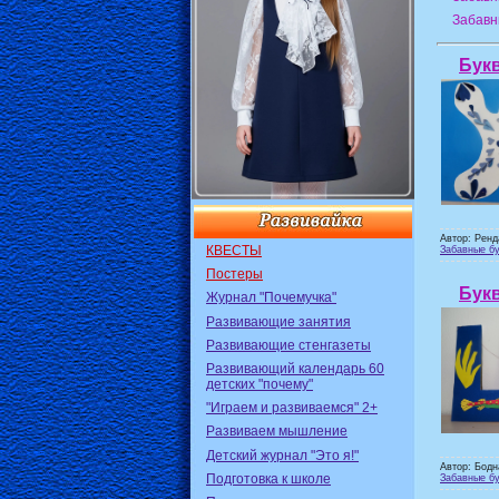
Забавн
Бук
Автор: Ренд
КВЕСТЫ
Забавные бу
Постеры
Бук
Журнал "Почемучка"
Развивающие занятия
Развивающие стенгазеты
Развивающий календарь 60
детских "почему"
"Играем и развиваемся" 2+
Развиваем мышление
Детский журнал "Это я!"
Автор: Бодн
Подготовка к школе
Забавные бу