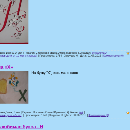
дова Ирина 14 лет | Педагог: Степанова Ирина Александровна | Добавил:
StepanovaIA
|
квы (дети от 10 лет и старше)
| Просмотров: 1784 | Загрузок: 0 | Дата:
01.07.2015
|
Комментарии (0)
а «Х»
На букву "Х", есть мало слов.
енко Дима, 5 лет | Педагог: Костенко Ольга Юрьевна | Добавил:
jlo7
|
квы (дети 2-5 лет)
| Просмотров: 1240 | Загрузок: 0 | Дата:
30.06.2015
|
Комментарии (0)
любимая буква - Н