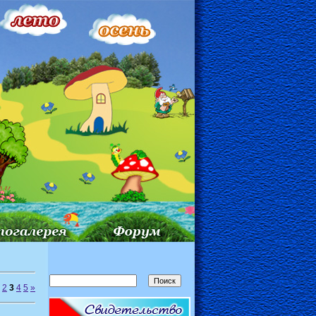
2
3
4
5
»