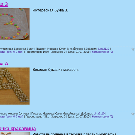
а З
Интересная буква З.
лутдинова Вероника 7 лет | Педагог: Норкова Юлия Михайловна | Добавил:
Lina2110
|
квы (дети 6-9 лет)
| Просмотров: 1089 | Загрузок: 0 | Дата:
01.07.2015
|
Комментарии (0)
ва А
Веселая буква из макарон.
инова Амалия 6,4 года | Педагог: Норкова Юлия Михайловна | Добавил:
Lina2110
|
квы (дети 6-9 лет)
| Просмотров: 4381 | Загрузок: 0 | Дата:
01.07.2015
|
Комментарии (0)
очка красавица
Работа выполнена в технике пластилинография