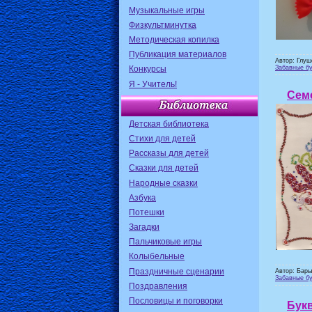
Музыкальные игры
Физкультминутка
Методическая копилка
Публикация материалов
Автор: Глуш
Забавные бу
Конкурсы
Я - Учитель!
Сем
Детская библиотека
Стихи для детей
Рассказы для детей
Сказки для детей
Народные сказки
Азбука
Потешки
Загадки
Пальчиковые игры
Колыбельные
Праздничные сценарии
Автор: Бары
Забавные бу
Поздравления
Пословицы и поговорки
Букв