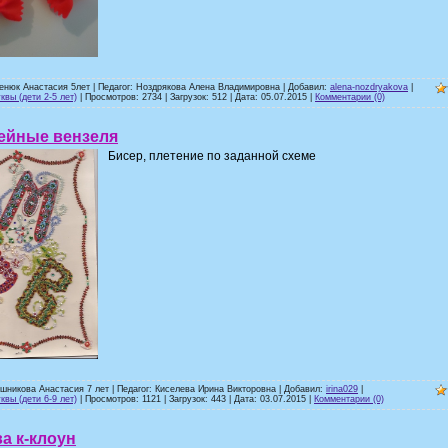
енюк Анастасия 5лет | Педагог: Ноздрякова Алена Владимировна | Добавил:
alena-nozdryakova
|
квы (дети 2-5 лет)
| Просмотров: 2734 | Загрузок: 512 | Дата:
05.07.2015
|
Комментарии (0)
ейные вензеля
Бисер, плетение по заданной схеме
шникова Анастасия 7 лет | Педагог: Киселева Ирина Викторовна | Добавил:
irina029
|
квы (дети 6-9 лет)
| Просмотров: 1121 | Загрузок: 443 | Дата:
03.07.2015
|
Комментарии (0)
а к-клоун