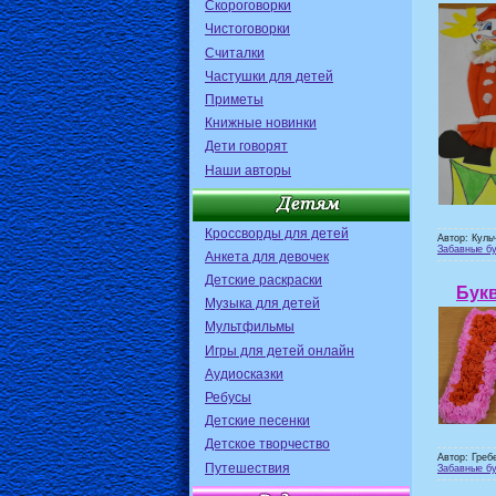
Скороговорки
Чистоговорки
Считалки
Частушки для детей
Приметы
Книжные новинки
Дети говорят
Наши авторы
Кроссворды для детей
Автор: Куль
Забавные бу
Анкета для девочек
Детские раскраски
Бук
Музыка для детей
Мультфильмы
Игры для детей онлайн
Аудиосказки
Ребусы
Детские песенки
Детское творчество
Автор: Греб
Путешествия
Забавные бу