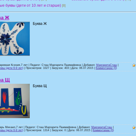
ые буквы (дети от 10 лет и старше)
[8]
ва Ж
Буква Ж
аревкая Ксения,7 лет | Педагог: Сташ Маргарита Пшимафовна | Добавил:
МаргаритаСташ
|
квы (дети 6-9 лет)
| Просмотров: 1027 | Загрузок: 403 | Дата:
06.07.2015
|
Комментарии (0)
ва Щ
Буква Щ
арь Михаил,7 лет | Педагог: Сташ Маргарита Пшимафовна | Добавил:
МаргаритаСташ
|
квы (дети 6-9 лет)
| Просмотров: 1314 | Загрузок: 0 | Дата:
06.07.2015
|
Комментарии (0)