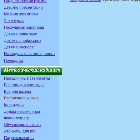
Календари со сказками
| Просмотров: 15663 | Загруз
Поделки своими руками
Детские презентации
Математика детям
Учим буквы
Послушный карандаш
Детям о животных
Детям о профессиях
Детям о космосе
Исследовательские проекты
Почемучка
Праздничные стенгазеты
Всё для детского сада
Всё для школы
Расписание уроков
Календари
Дидактические игры
Фланелеграф
Обучающие плакаты
Атрибуты для игр
Подвижные игры