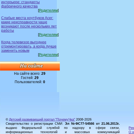
интерьере: стандарты
фабричного качества
[
Родителям
]
Слабые места ноутбуков Acer:
какие неисправности чаще
возникают после нескольких лет
работы
[
Родителям
]
Когда телевизор выгоднее
отремонтировать, а когда лучше
заменить новым
[
Родителям
]
На сайте всего:
29
Гостей:
29
Пользователей:
0
©
Детский развивающий портал "ПочемуЧка"
2008-2026
Свидетельство о регистрации СМИ:
Эл №ФС77-54566 от 21.06.2013г.
выдано Федеральной службой по надзору в сфере связи,
Рек
информационных технологий и массовых коммуникаций
О н