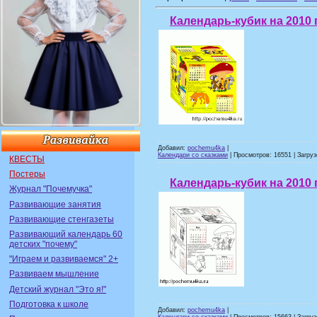
Календарь-кубик на 2010 
Добавил:
pochemu4ka
|
Календари со сказками
| Просмотров: 16551 | Загруз
КВЕСТЫ
Постеры
Календарь-кубик на 2010 
Журнал "Почемучка"
Развивающие занятия
Развивающие стенгазеты
Развивающий календарь 60
детских "почему"
"Играем и развиваемся" 2+
Развиваем мышление
Детский журнал "Это я!"
Подготовка к школе
Добавил:
pochemu4ka
|