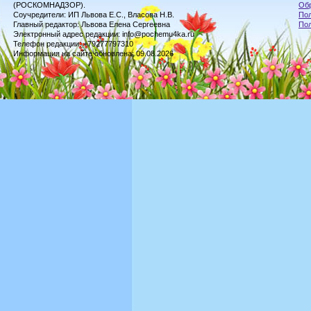
(РОСКОМНАДЗОР).
Обр
Соучредители: ИП Львова Е.С., Власова Н.В.
Пол
Главный редактор: Львова Елена Сергеевна
По
Электронный адрес редакции: info@pochemu4ka.ru
Телефон редакции: +79277797310
Информация на сайте обновлена: 09.08.2026