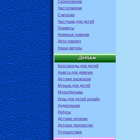
Скороговорки
Чистоговорки
Считалки
Частушки для детей
Приметы
Книжные новинки
Дети говорят
Наши авторы
Кроссворды для детей
Анкета для девочек
Детские раскраски
Музыка для детей
Мультфильмы
Игры для детей онлайн
Аудиосказки
Ребусы
Детские песенки
Детское творчество
Путешествия