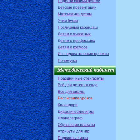
Поделки своими руками
Детские презентации
Математика детям
Учим буквы
Послушный карандаш
Детям о животных
Детям о профессиях
Детям о космосе
Исследовательские проекты
Почемучка
Праздничные стенгазеты
Всё для детского сада
Всё для школы
Расписание уроков
Календари
Дидактические игры
Фланелеграф
Обучающие плакаты
Атрибуты для игр
Подвижные игры