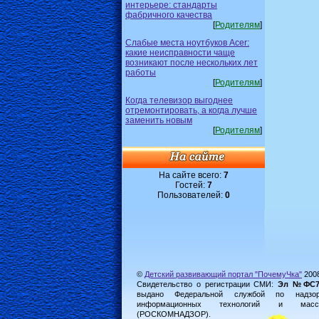
интерьере: стандарты
фабричного качества
[
Родителям
]
Слабые места ноутбуков Acer:
какие неисправности чаще
возникают после нескольких лет
работы
[
Родителям
]
Когда телевизор выгоднее
отремонтировать, а когда лучше
заменить новым
[
Родителям
]
На сайте всего:
7
Гостей:
7
Пользователей:
0
©
Детский развивающий портал "ПочемуЧка"
200
Свидетельство о регистрации СМИ:
Эл №ФС77-
выдано Федеральной службой по надз
информационных технологий и масс
(РОСКОМНАДЗОР).