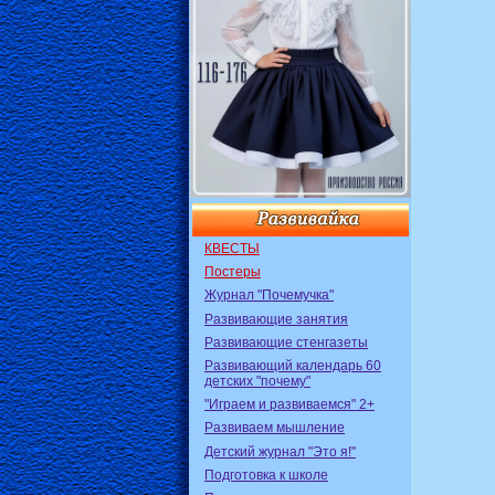
КВЕСТЫ
Постеры
Журнал "Почемучка"
Развивающие занятия
Развивающие стенгазеты
Развивающий календарь 60
детских "почему"
"Играем и развиваемся" 2+
Развиваем мышление
Детский журнал "Это я!"
Подготовка к школе