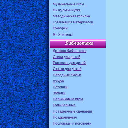
Музыкальные игры
Физкультминутка
Методическая копилка
Публикация материалов
Конкурсы
Я - Учитель!
Детская библиотека
Стихи для детей
Рассказы для детей
Сказки для детей
Народные сказки
Азбука
Потешки
Загадки
Пальчиковые игры
Колыбельные
Праздничные сценарии
Поздравления
Пословицы и поговорки