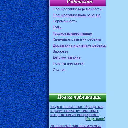
Планирование беременности
Планирование пола ребенка
Беременность
Роды
Грудное вскармливание
Календарь развития ребенка
Воспитание и развитие ребенка
Здоровье
Детское питание
Покупки для детей
Статьи
Когда и зачем стоит обращаться
к врачу-психиатру: симптомы,
которые нельзя игнорировать
[
Родителям
]
Итальянская элитная мебель в