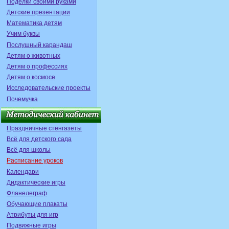
Поделки своими руками
Детские презентации
Математика детям
Учим буквы
Послушный карандаш
Детям о животных
Детям о профессиях
Детям о космосе
Исследовательские проекты
Почемучка
Праздничные стенгазеты
Всё для детского сада
Всё для школы
Расписание уроков
Календари
Дидактические игры
Фланелеграф
Обучающие плакаты
Атрибуты для игр
Подвижные игры