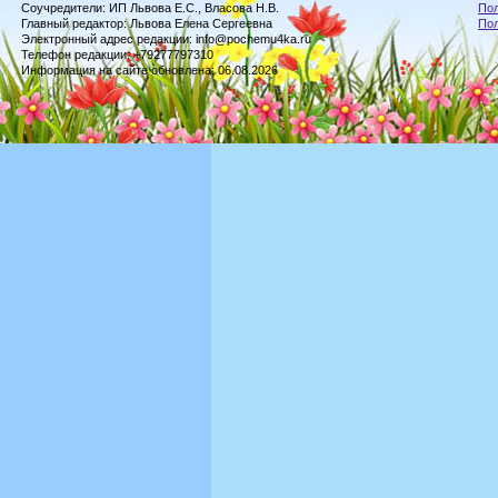
Соучредители: ИП Львова Е.С., Власова Н.В.
Пол
Главный редактор: Львова Елена Сергеевна
По
Электронный адрес редакции: info@pochemu4ka.ru
Телефон редакции: +79277797310
Информация на сайте обновлена: 06.08.2026