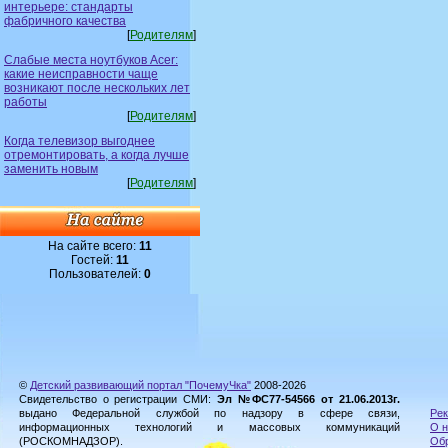
интерьере: стандарты
фабричного качества
[
Родителям
]
Слабые места ноутбуков Acer:
какие неисправности чаще
возникают после нескольких лет
работы
[
Родителям
]
Когда телевизор выгоднее
отремонтировать, а когда лучше
заменить новым
[
Родителям
]
На сайте всего:
11
Гостей:
11
Пользователей:
0
©
Детский развивающий портал "ПочемуЧка"
2008-2026
Свидетельство о регистрации СМИ:
Эл №ФС77-54566 от 21.06.2013г.
выдано Федеральной службой по надзору в сфере связи,
Рек
информационных технологий и массовых коммуникаций
О н
(РОСКОМНАДЗОР).
Обр