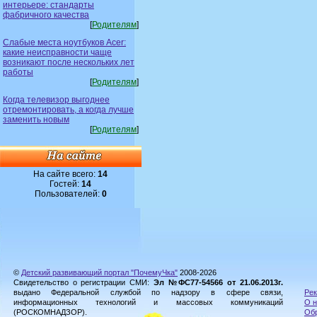
интерьере: стандарты
фабричного качества
[
Родителям
]
Слабые места ноутбуков Acer:
какие неисправности чаще
возникают после нескольких лет
работы
[
Родителям
]
Когда телевизор выгоднее
отремонтировать, а когда лучше
заменить новым
[
Родителям
]
На сайте всего:
14
Гостей:
14
Пользователей:
0
©
Детский развивающий портал "ПочемуЧка"
2008-2026
Свидетельство о регистрации СМИ:
Эл №ФС77-54566 от 21.06.2013г.
выдано Федеральной службой по надзору в сфере связи,
Рек
информационных технологий и массовых коммуникаций
О н
(РОСКОМНАДЗОР).
Обр