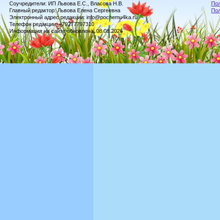
Соучредители: ИП Львова Е.С., Власова Н.В.
Пол
Главный редактор: Львова Елена Сергеевна
По
Электронный адрес редакции: info@pochemu4ka.ru
Телефон редакции: +79277797310
Информация на сайте обновлена: 08.08.2026