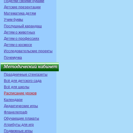
Поделки своими руками
Детские презентации
Математика детям
Учим буквы
Послушный карандаш
Детям о животных
Детям о профессиях
Детям о космосе
Исследовательские проекты
Почемучка
Праздничные стенгазеты
Всё для детского сада
Всё для школы
Расписание уроков
Календари
Дидактические игры
Фланелеграф
Обучающие плакаты
Атрибуты для игр
Подвижные игры