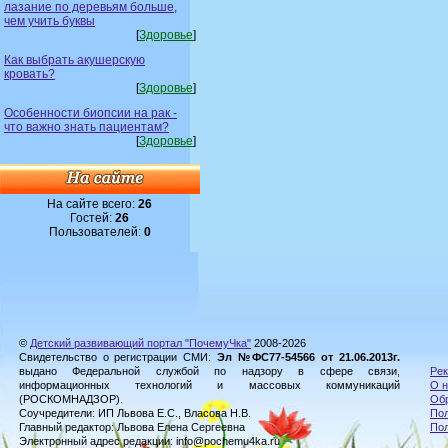
лазание по деревьям больше,
чем учить буквы
[
Здоровье
]
Как выбрать акушерскую
кровать?
[
Здоровье
]
Особенности биопсии на рак -
что важно знать пациентам?
[
Здоровье
]
На сайте всего:
26
Гостей:
26
Пользователей:
0
©
Детский развивающий портал "ПочемуЧка"
2008-2026
Свидетельство о регистрации СМИ:
Эл №ФС77-54566 от 21.06.2013г.
выдано Федеральной службой по надзору в сфере связи,
Рек
информационных технологий и массовых коммуникаций
О н
(РОСКОМНАДЗОР).
Обр
Соучредители: ИП Львова Е.С., Власова Н.В.
Пол
Главный редактор: Львова Елена Сергеевна
По
Электронный адрес редакции: info@pochemu4ka.ru