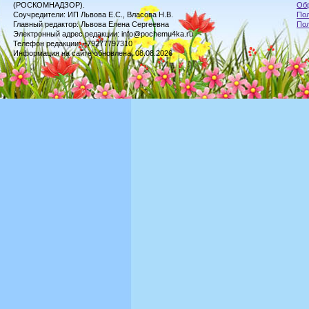
(РОСКОМНАДЗОР).
Обр
Соучредители: ИП Львова Е.С., Власова Н.В.
Пол
Главный редактор: Львова Елена Сергеевна
По
Электронный адрес редакции: info@pochemu4ka.ru
Телефон редакции: +79277797310
Информация на сайте обновлена: 08.08.2026