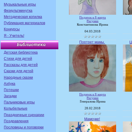
Музыкальные игры
Физкультминутка
Методическая копилка
Подарок к 8 марта
Рисунки
Публикация материалов
Константинова Ирина
Конкурсы
04.03.2018
Я - Учитель!
Портрет мамы.
Ц
Детская библиотека
Стихи для детей
Рассказы для детей
Сказки для детей
Народные сказки
Азбука
Потешки
Подарок к 8 марта
Загадки
Рисунки
Генералова Ирина
Пальчиковые игры
Колыбельные
28.02.2018
Праздничные сценарии
Мамочке!
Поздравления
Пословицы и поговорки