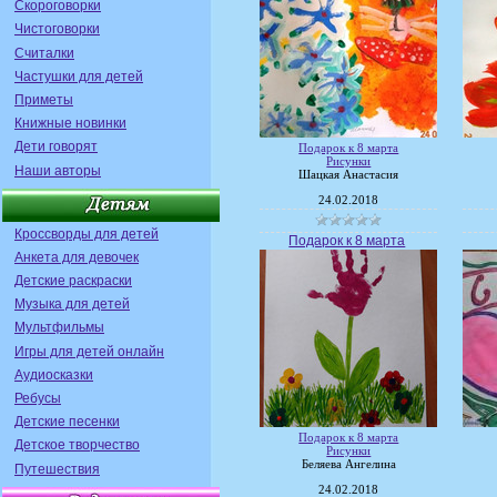
Скороговорки
Чистоговорки
Считалки
Частушки для детей
Приметы
Книжные новинки
Дети говорят
Подарок к 8 марта
Рисунки
Наши авторы
Шацкая Анастасия
24.02.2018
Кроссворды для детей
Подарок к 8 марта
Анкета для девочек
Детские раскраски
Музыка для детей
Мультфильмы
Игры для детей онлайн
Аудиосказки
Ребусы
Детские песенки
Подарок к 8 марта
Детское творчество
Рисунки
Беляева Ангелина
Путешествия
24.02.2018