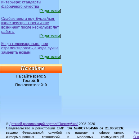
интерьере: стандарты
фабричного качества
[
Родителям
]
Слабые места ноутбуков Acer:
какие неисправности чаще
возникают после нескольких лет
работы
[
Родителям
]
Когда телевизор выгоднее
отремонтировать, а когда лучше
заменить новым
[
Родителям
]
На сайте всего:
5
Гостей:
5
Пользователей:
0
©
Детский развивающий портал "ПочемуЧка"
2008-2026
Свидетельство о регистрации СМИ:
Эл №ФС77-54566 от 21.06.2013г.
выдано Федеральной службой по надзору в сфере связи,
Рек
информационных технологий и массовых коммуникаций
О н