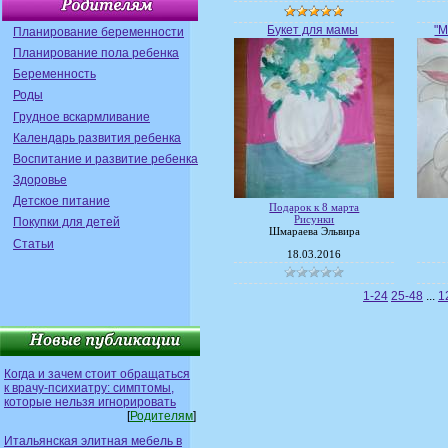
Букет для мамы
"М
Планирование беременности
Планирование пола ребенка
Беременность
Роды
Грудное вскармливание
Календарь развития ребенка
Воспитание и развитие ребенка
Здоровье
Детское питание
Подарок к 8 марта
Рисунки
Покупки для детей
Шмараева Эльвира
Статьи
18.03.2016
1-24
25-48
...
1
Когда и зачем стоит обращаться
к врачу-психиатру: симптомы,
которые нельзя игнорировать
[
Родителям
]
Итальянская элитная мебель в