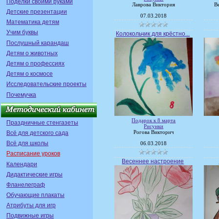
Поделки своими руками
Лаврова Виктория
В
Детские презентации
07.03.2018
Математика детям
Учим буквы
Колокольчик для крёстно...
Послушный карандаш
Детям о животных
Детям о профессиях
Детям о космосе
Исследовательские проекты
Почемучка
Подарок к 8 марта
Праздничные стенгазеты
Рисунки
Всё для детского сада
Рогова Викторич
Всё для школы
06.03.2018
Расписание уроков
Весеннее настроение
Календари
Дидактические игры
Фланелеграф
Обучающие плакаты
Атрибуты для игр
Подвижные игры