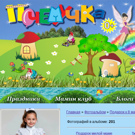
Главная
»
Фотоальбом
»
Подарок к 8 м
Фотографий в альбоме:
201
Подарок милой маме
Т