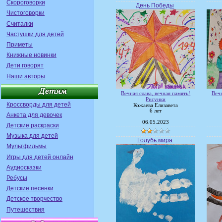
Скороговорки
День Победы
Чистоговорки
Считалки
Частушки для детей
Приметы
Книжные новинки
Дети говорят
Наши авторы
Вечная слава, вечная память!
Вечн
Рисунки
Кроссворды для детей
Кожаева Елизавета
6 лет
Анкета для девочек
06.05.2023
Детские раскраски
Музыка для детей
Голубь мира
Мультфильмы
Игры для детей онлайн
Аудиосказки
Ребусы
Детские песенки
Детское творчество
Путешествия