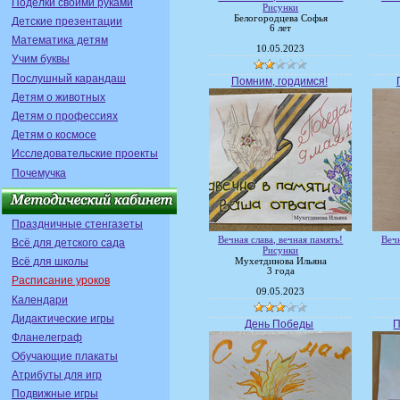
Поделки своими руками
Рисунки
Белогородцева Софья
Детские презентации
6 лет
Математика детям
10.05.2023
Учим буквы
Послушный карандаш
Помним, гордимся!
Детям о животных
Детям о профессиях
Детям о космосе
Исследовательские проекты
Почемучка
Праздничные стенгазеты
Вечная слава, вечная память!
Вечн
Всё для детского сада
Рисунки
Всё для школы
Мухетдинова Ильяна
3 года
Расписание уроков
09.05.2023
Календари
Дидактические игры
День Победы
П
Фланелеграф
Обучающие плакаты
Атрибуты для игр
Подвижные игры