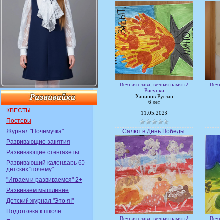
Вечная слава, вечная память!
Вечн
Рисунки
Ханипов Руслан
6 лет
КВЕСТЫ
11.05.2023
Постеры
Салют в День Победы
Журнал "Почемучка"
Развивающие занятия
Развивающие стенгазеты
Развивающий календарь 60
детских "почему"
"Играем и развиваемся" 2+
Развиваем мышление
Детский журнал "Это я!"
Подготовка к школе
Вечная слава, вечная память!
Вечн