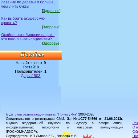
лазание по деревьям больше,
чем учить буквы
[
Здоровье
]
Как выбрать акушерскую
кровать?
[
Здоровье
]
Особенности биопсии на рак -
что важно знать пациентам?
[
Здоровье
]
На сайте всего:
9
Гостей:
8
Пользователей:
1
Дарья1503
©
Детский развивающий портал "ПочемуЧка"
2008-2026
Свидетельство о регистрации СМИ:
Эл №ФС77-54566 от 21.06.2013г.
выдано Федеральной службой по надзору в сфере связи,
Рек
информационных технологий и массовых коммуникаций
О н
(РОСКОМНАДЗОР).
Обр
Соучредители: ИП Львова Е.С., Власова Н.В.
Пол