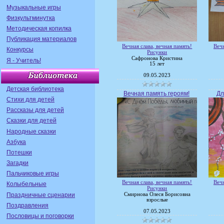
Музыкальные игры
Физкультминутка
Методическая копилка
Публикация материалов
Вечная слава, вечная память!
Вечн
Конкурсы
Рисунки
Сафронова Кристина
Я - Учитель!
15 лет
09.05.2023
Детская библиотека
Вечная память героям!
Дл
Стихи для детей
Рассказы для детей
Сказки для детей
Народные сказки
Азбука
Потешки
Загадки
Пальчиковые игры
Вечная слава, вечная память!
Вечн
Колыбельные
Рисунки
Праздничные сценарии
Смирнова Олеся Борисовна
взрослые
Поздравления
07.05.2023
Пословицы и поговорки