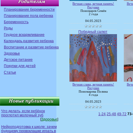
Вечная слава, вечная память!
Вечн
Рисунки
Планирование беременности
Пономарев Семён
2 года
Планирование пола ребенка
04.05.2023
Беременность
Роды
Победный салют
Грудное вскармливание
Календарь развития ребенка
Воспитание и развитие ребенка
Здоровье
Детское питание
Покупки для детей
Статьи
Вечная слава, вечная память!
Вечн
Рисунки
Пономарева Полина
4 года
04.05.2023
Что делать, если ребёнок
1-24
25-48
49-72
73
проглотил молочный зуб
[
Здоровье
]
Нейроподготовка к школе: зачем
будущему первоклашке играть в