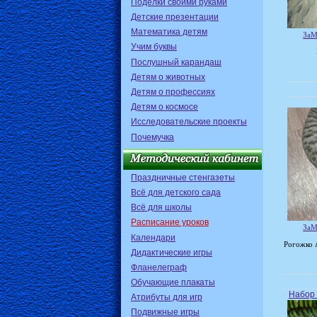
Поделки своими руками
Детские презентации
Математика детям
ЗаМ
Учим буквы
Послушный карандаш
Детям о животных
Детям о профессиях
Детям о космосе
Исследовательские проекты
Почемучка
Праздничные стенгазеты
Всё для детского сада
Всё для школы
Расписание уроков
ЗаМ
Календари
Рогожко 
Дидактические игры
Фланелеграф
Обучающие плакаты
Набор 
Атрибуты для игр
Подвижные игры