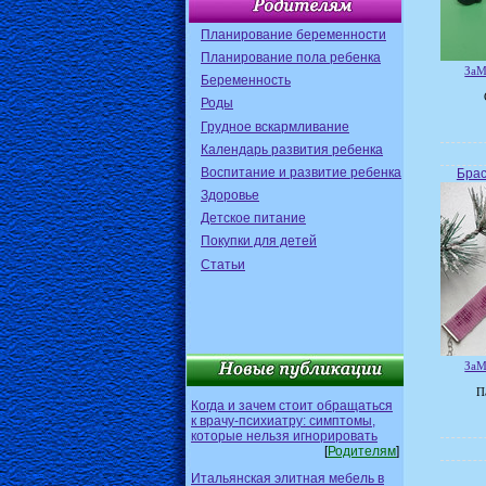
Планирование беременности
Планирование пола ребенка
ЗаМ
Беременность
Роды
Грудное вскармливание
Календарь развития ребенка
Воспитание и развитие ребенка
Брас
Здоровье
Детское питание
Покупки для детей
Статьи
ЗаМ
П
Когда и зачем стоит обращаться
к врачу-психиатру: симптомы,
которые нельзя игнорировать
[
Родителям
]
Итальянская элитная мебель в