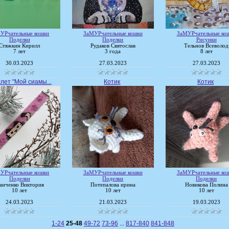
УРчательные кошки
ЗаМУРчательные кошки
ЗаМУРчательные ко
Поделки
Поделки
Рисунки
Стяжкин Кирилл
Рудаков Святослав
Тельнов Всеволод
7 лет
3 года
8 лет
30.03.2023
27.03.2023
27.03.2023
лет "Мой сиамы...
Котик
Котик
УРчательные кошки
ЗаМУРчательные кошки
ЗаМУРчательные ко
Поделки
Поделки
Поделки
анченко Виктория
Потепалова ирина
Новикова Полина
10 лет
10 лет
10 лет
24.03.2023
21.03.2023
19.03.2023
1-24
25-48
49-72
73-96
...
817-840
841-848