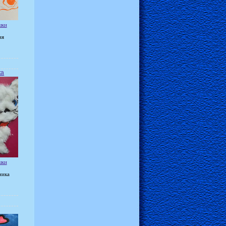
шки
ия
ка
шки
ника