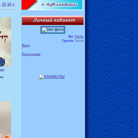
.
35
36
»
Вы:
Гость
Группа:
Гости
Вход
Регистрация
шки
на