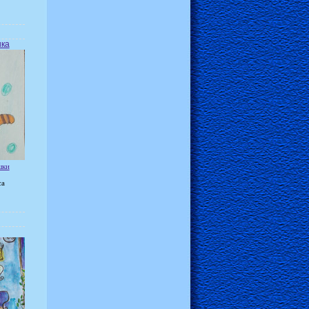
ка
шки
са