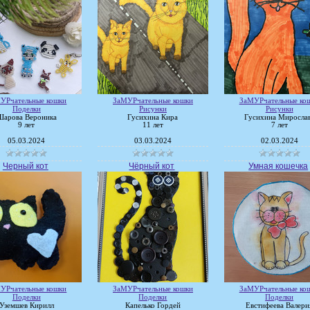
УРчательные кошки
ЗаМУРчательные кошки
ЗаМУРчательные ко
Поделки
Рисунки
Рисунки
Шарова Вероника
Гусихина Кира
Гусихина Миросла
9 лет
11 лет
7 лет
05.03.2024
03.03.2024
02.03.2024
Черный кот
Чёрный кот
Умная кошечка
УРчательные кошки
ЗаМУРчательные кошки
ЗаМУРчательные ко
Поделки
Поделки
Поделки
Уземшев Кирилл
Капелько Гордей
Евстифеева Валери