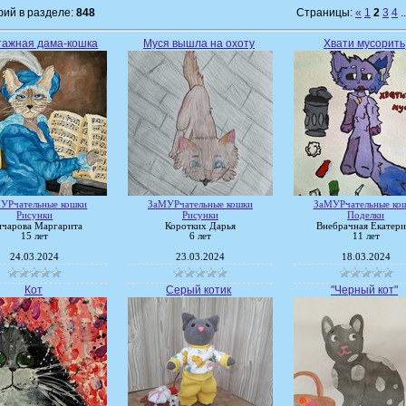
ий в разделе:
848
Страницы:
«
1
2
3
4
..
ажная дама-кошка
Муся вышла на охоту
Хвати мусорить
УРчательные кошки
ЗаМУРчательные кошки
ЗаМУРчательные ко
Рисунки
Рисунки
Поделки
нчарова Маргарита
Коротких Дарья
Внебрачная Екатери
15 лет
6 лет
11 лет
24.03.2024
23.03.2024
18.03.2024
Кот
Серый котик
"Черный кот"