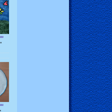
шки
ва
шки
я