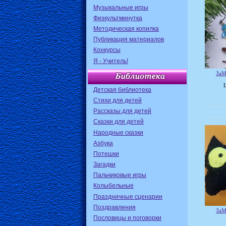
Музыкальные игры
Физкультминутка
Методическая копилка
Публикация материалов
Конкурсы
Я - Учитель!
ЗаМ
Детская библиотека
Стихи для детей
Рассказы для детей
Сказки для детей
Народные сказки
Азбука
Потешки
Загадки
Пальчиковые игры
Колыбельные
Праздничные сценарии
Поздравления
ЗаМ
Пословицы и поговорки