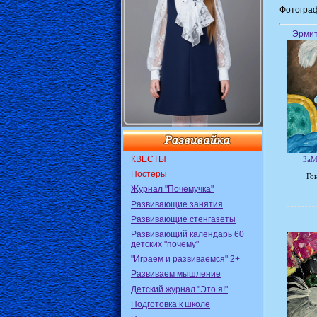
Фотограф
Эрмит
КВЕСТЫ
ЗаМ
Постеры
Го
Журнал "Почемучка"
Развивающие занятия
Развивающие стенгазеты
Развивающий календарь 60
детских "почему"
"Играем и развиваемся" 2+
Развиваем мышление
Детский журнал "Это я!"
Подготовка к школе