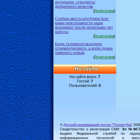
интерьере: стандарты
фабричного качества
[
Родителям
]
Слабые места ноутбуков Acer:
какие неисправности чаще
возникают после нескольких лет
работы
[
Родителям
]
Когда телевизор выгоднее
отремонтировать, а когда лучше
заменить новым
[
Родителям
]
На сайте всего:
7
Гостей:
7
Пользователей:
0
©
Детский развивающий портал "ПочемуЧка"
200
Свидетельство о регистрации СМИ:
Эл №ФС77-
выдано Федеральной службой по надз
информационных технологий и масс