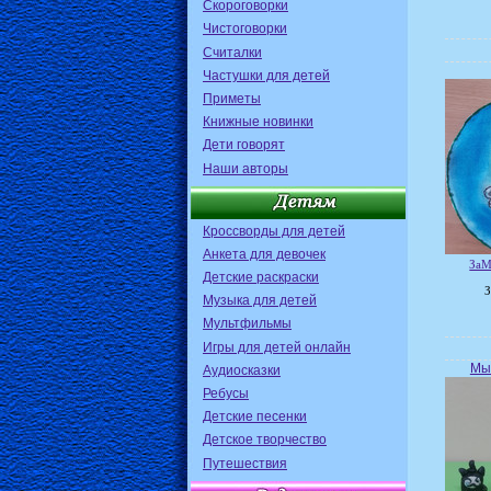
Скороговорки
Чистоговорки
Считалки
Частушки для детей
Приметы
Книжные новинки
Дети говорят
Наши авторы
Кроссворды для детей
Анкета для девочек
ЗаМ
Детские раскраски
З
Музыка для детей
Мультфильмы
Игры для детей онлайн
Мы
Аудиосказки
Ребусы
Детские песенки
Детское творчество
Путешествия