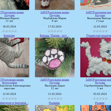
УРчательные кошки
ЗаМУРчательные кошки
ЗаМУРчательные ко
Поделки
Поделки
Рисунки
Матвеев Кирилл
Недбайлова Мария
Коновалова Виктор
11 лет
9 лет
2 года
18.03.2024
17.03.2024
12.03.2024
Кокосик
Брошь "Лапка - ост...
Пушистая кошеч
УРчательные кошки
ЗаМУРчательные кошки
ЗаМУРчательные ко
Фотографии
Поделки
Поделки
Анастасия Александровна
Васильева Дарья
Серебренникова Веро
взрослые
12 лет
5 лет
12.03.2024
11.03.2024
05.03.2024
фигурок и брелков...
Рыжики
Рыжик