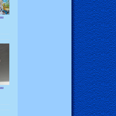
шки
шки