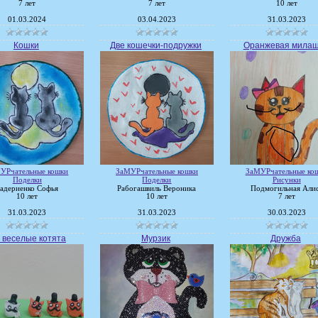
7 лет
7 лет
10 лет
01.03.2024
03.04.2023
31.03.2023
Кошки
Две кошечки-подружки
Оранжевая милаш
УРчательные кошки
ЗаМУРчательные кошки
ЗаМУРчательные ко
Поделки
Поделки
Рисунки
адериенко Софья
Рабогашвиль Вероника
Подмогильная Али
10 лет
10 лет
7 лет
31.03.2023
31.03.2023
30.03.2023
 веселые котята
Мурзик
Дружба