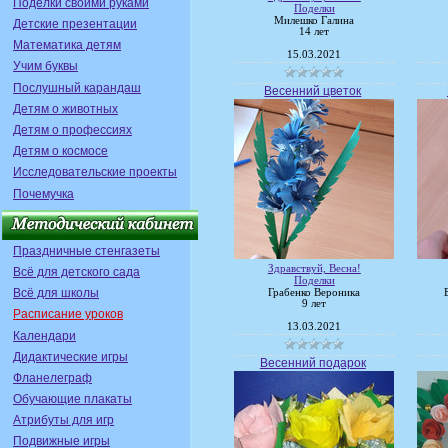
Поделки своими руками
Поделки
Милешко Галина
Детские презентации
14 лет
Математика детям
15.03.2021
Учим буквы
Послушный карандаш
Весенний цветок
Детям о животных
Детям о профессиях
Детям о космосе
Исследовательские проекты
Почемучка
Праздничные стенгазеты
Здравствуй, Весна!
Всё для детского сада
Поделки
Всё для школы
Грабенко Вероника
9 лет
Расписание уроков
13.03.2021
Календари
Дидактические игры
Весенний подарок
Фланелеграф
Обучающие плакаты
Атрибуты для игр
Подвижные игры