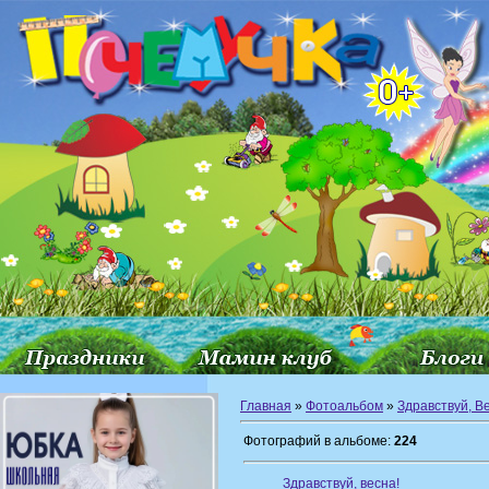
Главная
»
Фотоальбом
»
Здравствуй, В
Фотографий в альбоме:
224
Здравствуй, весна!