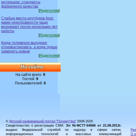
интерьере: стандарты
фабричного качества
[
Родителям
]
Слабые места ноутбуков Acer:
какие неисправности чаще
возникают после нескольких лет
работы
[
Родителям
]
Когда телевизор выгоднее
отремонтировать, а когда лучше
заменить новым
[
Родителям
]
На сайте всего:
9
Гостей:
9
Пользователей:
0
©
Детский развивающий портал "ПочемуЧка"
2008-2026
Свидетельство о регистрации СМИ:
Эл №ФС77-54566 от 21.06.2013г.
выдано Федеральной службой по надзору в сфере связи,
Рек
информационных технологий и массовых коммуникаций
О н