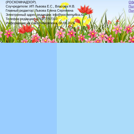
(РОСКОМНАДЗОР).
Обр
Соучредители: ИП Львова Е.С., Власова Н.В.
Пол
Главный редактор: Львова Елена Сергеевна
По
Электронный адрес редакции: info@pochemu4ka.ru
Телефон редакции: +79277797310
Информация на сайте обновлена: 08.08.2026