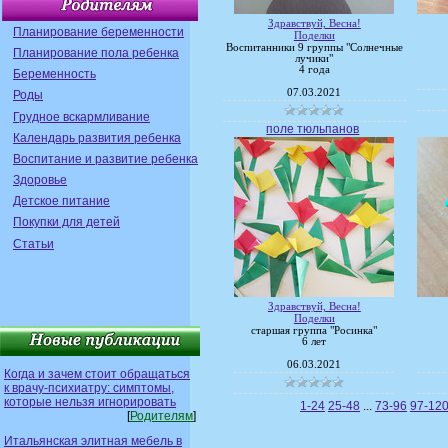
Здравствуй, Весна!
Планирование беременности
Поделки
Воспитанники 9 группы "Солнечные
Планирование пола ребенка
лучики"
4 года
Беременность
07.03.2021
Роды
Грудное вскармливание
поле тюльпанов
Календарь развития ребенка
Воспитание и развитие ребенка
Здоровье
Детское питание
Покупки для детей
Статьи
Здравствуй, Весна!
Поделки
старшая группа "Росинка"
6 лет
06.03.2021
Когда и зачем стоит обращаться
к врачу-психиатру: симптомы,
которые нельзя игнорировать
1-24
25-48
...
73-96
97-12
[
Родителям
]
Итальянская элитная мебель в