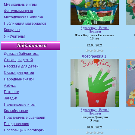
Музыкальные игры
Физкультминутка
Методическая копилка
Публикация материалов
Здравствуй, Весна!
Конкурсы
Поделки
Фаст Каролина Евгеньевна
Я - Учитель!
10 лет
12.03.2021
Детская библиотека
Фотография 1
Стихи для детей
Рассказы для детей
Сказки для детей
Народные сказки
Азбука
Потешки
Загадки
Пальчиковые игры
Здравствуй, Весна!
Колыбельные
Поделки
Праздничные сценарии
Лешуков Дмитрий
3 года
Поздравления
10.03.2021
Пословицы и поговорки