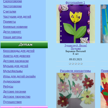
Скороговорки
Фотография 1
Чистоговорки
Считалки
Частушки для детей
Приметы
Книжные новинки
Дети говорят
Наши авторы
Здравствуй, Весна!
Поделки
Кроссворды для детей
Барыкин Виталий
8 лет
Анкета для девочек
09.03.2021
Детские раскраски
Музыка для детей
Расцвели хризантемы
Прив
Мультфильмы
Игры для детей онлайн
Аудиосказки
Ребусы
Детские песенки
Детское творчество
Путешествия