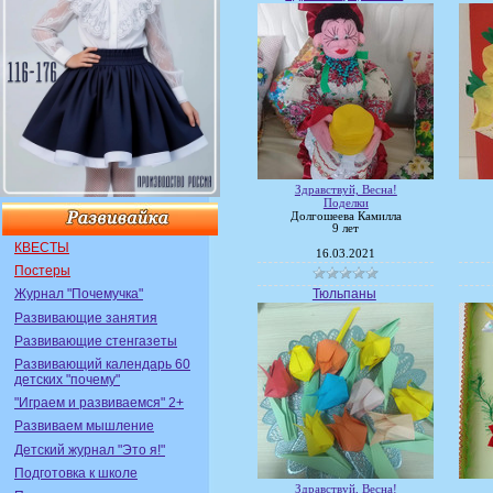
Здравствуй, Весна!
Поделки
Долгошеева Камилла
9 лет
КВЕСТЫ
16.03.2021
Постеры
Тюльпаны
Журнал "Почемучка"
Развивающие занятия
Развивающие стенгазеты
Развивающий календарь 60
детских "почему"
"Играем и развиваемся" 2+
Развиваем мышление
Детский журнал "Это я!"
Подготовка к школе
Здравствуй, Весна!