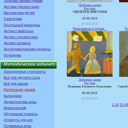
Поделки своими руками
Любимые сказки
Детские презентации
Рисунки
СВИЛЕНОК ВИКТОРИЯ
Математика детям
19.06.2016
Учим буквы
Послушный карандаш
"Красавица и чудов...
"А
Детям о животных
Детям о профессиях
Детям о космосе
Исследовательские проекты
Почемучка
Праздничные стенгазеты
Всё для детского сада
Любимые сказки
Рисунки
Всё для школы
Новикова Елизавета Алексеевна
Самойл
Расписание уроков
06.06.2016
Календари
Дидактические игры
1-24
25-4
Фланелеграф
Обучающие плакаты
Атрибуты для игр
Подвижные игры