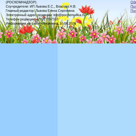
(РОСКОМНАДЗОР).
Обр
Соучредители: ИП Львова Е.С., Власова Н.В.
Пол
Главный редактор: Львова Елена Сергеевна
По
Электронный адрес редакции: info@pochemu4ka.ru
Телефон редакции: +79277797310
Информация на сайте обновлена: 10.08.2026