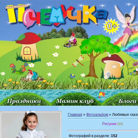
Главная
»
Фотоальбом
» Любимые сказ
Рисунки
[99]
Фотографий в разделе:
152