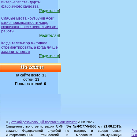
интерьере: стандарты
фабричного качества
[
Родителям
]
Слабые места ноутбуков Acer:
какие неисправности чаще
возникают после нескольких лет
работы
[
Родителям
]
Когда телевизор выгоднее
отремонтировать, а когда лучше
заменить новым
[
Родителям
]
На сайте всего:
13
Гостей:
13
Пользователей:
0
©
Детский развивающий портал "ПочемуЧка"
2008-2026
Свидетельство о регистрации СМИ:
Эл №ФС77-54566 от 21.06.2013г.
выдано Федеральной службой по надзору в сфере связи,
Рек
информационных технологий и массовых коммуникаций
О н