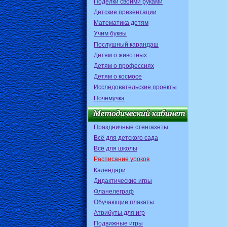
Поделки своими руками
Детские презентации
Математика детям
Учим буквы
Послушный карандаш
Детям о животных
Детям о профессиях
Детям о космосе
Исследовательские проекты
Почемучка
Праздничные стенгазеты
Всё для детского сада
Всё для школы
Расписание уроков
Календари
Дидактические игры
Фланелеграф
Обучающие плакаты
Атрибуты для игр
Подвижные игры