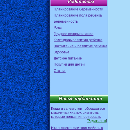
Планирование беременности
Планирование пола ребенка
Беременность
Роды
Грудное вскармливание
Календарь развития ребенка
Воспитание и развитие ребенка
Здоровье
Детское питание
Покупки для детей
Статьи
Когда и зачем стоит обращаться
к врачу-психиатру: симптомы,
которые нельзя игнорировать
[
Родителям
]
Итальянская элитная мебель в