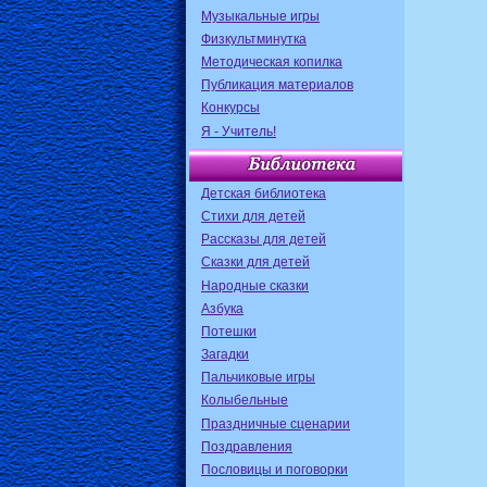
Музыкальные игры
Физкультминутка
Методическая копилка
Публикация материалов
Конкурсы
Я - Учитель!
Детская библиотека
Стихи для детей
Рассказы для детей
Сказки для детей
Народные сказки
Азбука
Потешки
Загадки
Пальчиковые игры
Колыбельные
Праздничные сценарии
Поздравления
Пословицы и поговорки