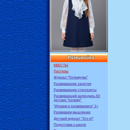
КВЕСТЫ
Постеры
Журнал "Почемучка"
Развивающие занятия
Развивающие стенгазеты
Развивающий календарь 60
детских "почему"
"Играем и развиваемся" 2+
Развиваем мышление
Детский журнал "Это я!"
Подготовка к школе