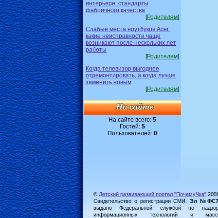
интерьере: стандарты
фабричного качества
[
Родителям
]
Слабые места ноутбуков Acer:
какие неисправности чаще
возникают после нескольких лет
работы
[
Родителям
]
Когда телевизор выгоднее
отремонтировать, а когда лучше
заменить новым
[
Родителям
]
На сайте всего:
5
Гостей:
5
Пользователей:
0
©
Детский развивающий портал "ПочемуЧка"
200
Свидетельство о регистрации СМИ:
Эл №ФС77-
выдано Федеральной службой по надз
информационных технологий и масс