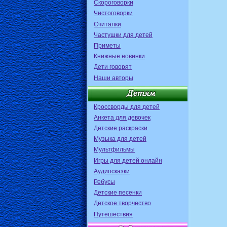
Скороговорки
Чистоговорки
Считалки
Частушки для детей
Приметы
Книжные новинки
Дети говорят
Наши авторы
Кроссворды для детей
Анкета для девочек
Детские раскраски
Музыка для детей
Мультфильмы
Игры для детей онлайн
Аудиосказки
Ребусы
Детские песенки
Детское творчество
Путешествия