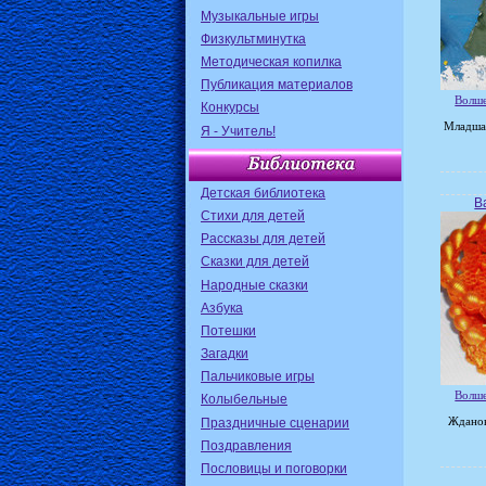
Музыкальные игры
Физкультминутка
Методическая копилка
Публикация материалов
Волше
Конкурсы
Младшая
Я - Учитель!
Детская библиотека
В
Стихи для детей
Рассказы для детей
Сказки для детей
Народные сказки
Азбука
Потешки
Загадки
Пальчиковые игры
Волше
Колыбельные
Праздничные сценарии
Жданов
Поздравления
Пословицы и поговорки