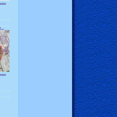
уками
а
...
уками