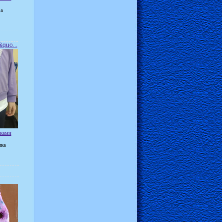
ра
quo...
уками
ика