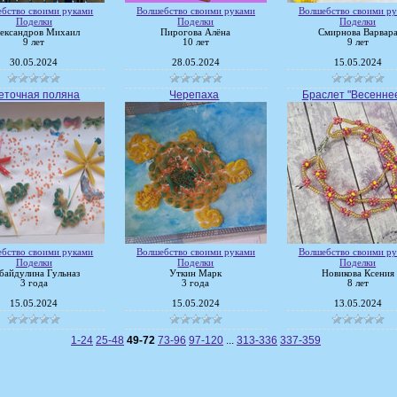
бство своими руками
Волшебство своими руками
Волшебство своими р
Поделки
Поделки
Поделки
ександров Михаил
Пирогова Алёна
Смирнова Варвар
9 лет
10 лет
9 лет
30.05.2024
28.05.2024
15.05.2024
еточная поляна
Черепаха
Браслет "Весеннее 
бство своими руками
Волшебство своими руками
Волшебство своими р
Поделки
Поделки
Поделки
байдулина Гульназ
Уткин Марк
Новикова Ксения
3 года
3 года
8 лет
15.05.2024
15.05.2024
13.05.2024
1-24
25-48
49-72
73-96
97-120
...
313-336
337-359