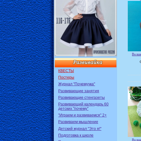
Волше
КВЕСТЫ
Постеры
Журнал "Почемучка"
Развивающие занятия
Развивающие стенгазеты
Развивающий календарь 60
детских "почему"
"Играем и развиваемся" 2+
Развиваем мышление
Детский журнал "Это я!"
Подготовка к школе
Волше