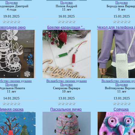
Поделки
Поделки
Поделки
родовицин Дмитрий
Попов Андрей
Бородулина Варва
4 года
11 лет
9 лет
19.01.2025
16.01.2025
15.01.2025
овогоднее окно
Брелки-карандаши "...
Чехол для телефона &
бство своими руками
Волшебство своими руками
Волшебство своими р
Поделки
Поделки
Поделки
тдельнов Никита
Смирнова Варвара
Войтикунова Верон
11 лет
10 лет
11 лет
14.01.2025
13.01.2025
13.01.2025
Зимняя сказка
Пасхальное яичко
Совушка