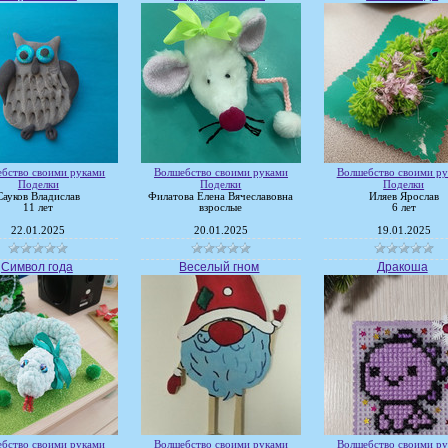
бство своими руками
Волшебство своими руками
Волшебство своими р
Поделки
Поделки
Поделки
Сауков Владислав
Филатова Елена Вячеславовна
Иляев Ярослав
11 лет
взрослые
6 лет
22.01.2025
20.01.2025
19.01.2025
Символ года
Веселый гном
Дракоша
бство своими руками
Волшебство своими руками
Волшебство своими р