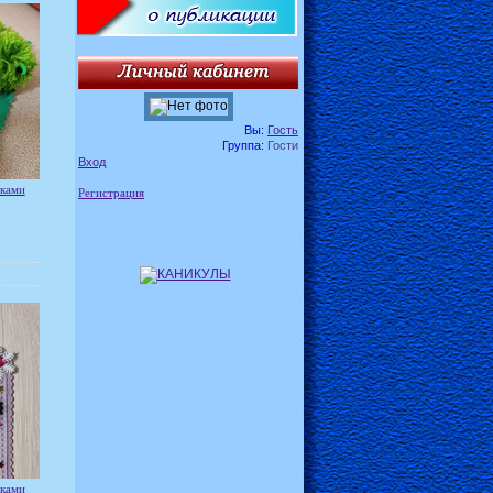
Вы:
Гость
Группа:
Гости
Вход
уками
Регистрация
уками