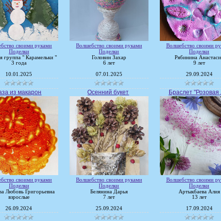
бство своими руками
Волшебство своими руками
Волшебство своими р
Поделки
Поделки
Поделки
 группа " Карамельки "
Головин Захар
Рябинина Анастаси
3 года
6 лет
9 лет
10.01.2025
07.01.2025
29.09.2024
аза из макарон
Осенний букет
Браслет "Розовая д
бство своими руками
Волшебство своими руками
Волшебство своими р
Поделки
Поделки
Поделки
а Любовь Григорьевна
Белянина Дарья
Артыкбаева Алия
взрослые
7 лет
13 лет
26.09.2024
25.09.2024
17.09.2024