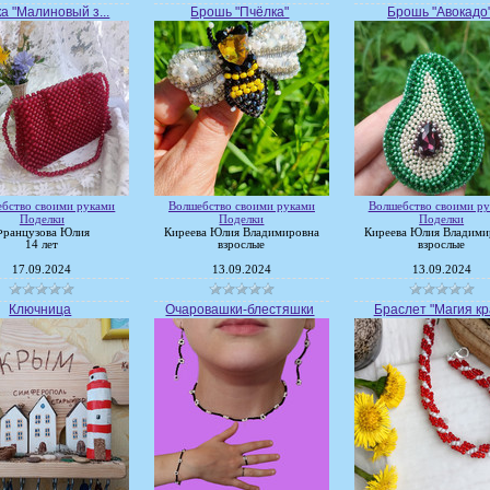
а "Малиновый з...
Брошь "Пчёлка"
Брошь "Авокадо
бство своими руками
Волшебство своими руками
Волшебство своими р
Поделки
Поделки
Поделки
Французова Юлия
Киреева Юлия Владимировна
Киреева Юлия Владими
14 лет
взрослые
взрослые
17.09.2024
13.09.2024
13.09.2024
Ключница
Очаровашки-блестяшки
Браслет "Магия кра