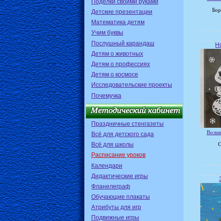
Поделки своими руками
Бо
Детские презентации
Математика детям
Учим буквы
Послушный карандаш
Н
Детям о животных
Детям о профессиях
Детям о космосе
Исследовательские проекты
Почемучка
Праздничные стенгазеты
Волше
Всё для детского сада
Всё для школы
О
Расписание уроков
Календари
Дидактические игры
Фланелеграф
Обучающие плакаты
Атрибуты для игр
Подвижные игры