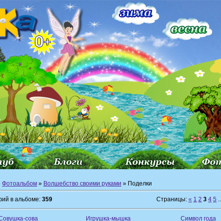
»
Фотоальбом
»
Волшебство своими руками
» Поделки
ий в альбоме:
359
Страницы:
«
1
2
3
4
5
..
Совушка-сова
Игрушка-мышка
Символ года