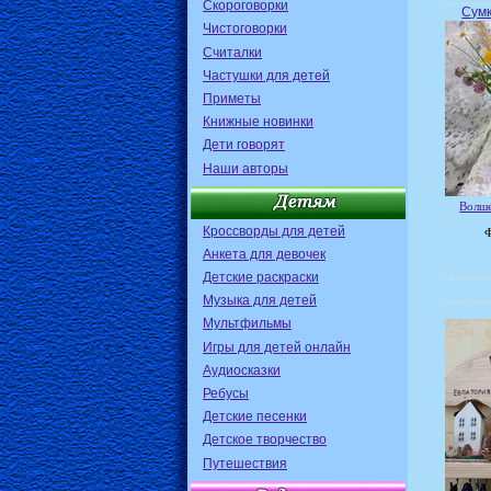
Скороговорки
Сумк
Чистоговорки
Считалки
Частушки для детей
Приметы
Книжные новинки
Дети говорят
Наши авторы
Волше
Кроссворды для детей
Анкета для девочек
Детские раскраски
Музыка для детей
Мультфильмы
Игры для детей онлайн
Аудиосказки
Ребусы
Детские песенки
Детское творчество
Путешествия