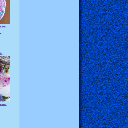
уками
я
...
уками