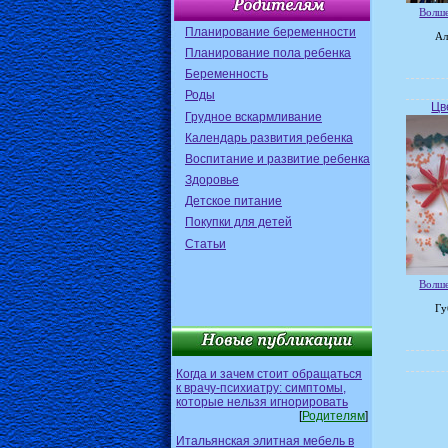
Волше
Планирование беременности
Ал
Планирование пола ребенка
Беременность
Роды
Цв
Грудное вскармливание
Календарь развития ребенка
Воспитание и развитие ребенка
Здоровье
Детское питание
Покупки для детей
Статьи
Волше
Гу
Когда и зачем стоит обращаться
к врачу-психиатру: симптомы,
которые нельзя игнорировать
[
Родителям
]
Итальянская элитная мебель в