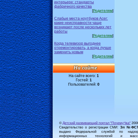
интерьере: стандарты
фабричного качества
[
Родителям
]
Слабые места ноутбуков Acer:
какие неисправности чаще
возникают после нескольких лет
работы
[
Родителям
]
Когда телевизор выгоднее
отремонтировать, а когда лучше
заменить новым
[
Родителям
]
На сайте всего:
1
Гостей:
1
Пользователей:
0
©
Детский развивающий портал "ПочемуЧка"
200
Свидетельство о регистрации СМИ:
Эл №ФС77-
выдано Федеральной службой по надз
информационных технологий и масс