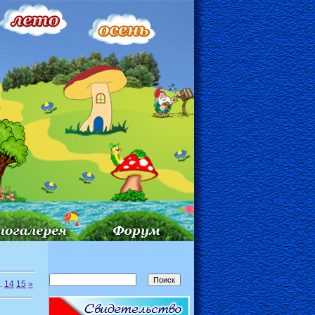
.
14
15
»