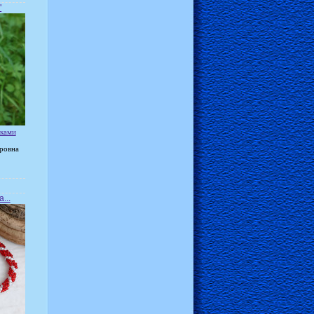
"
уками
ровна
...