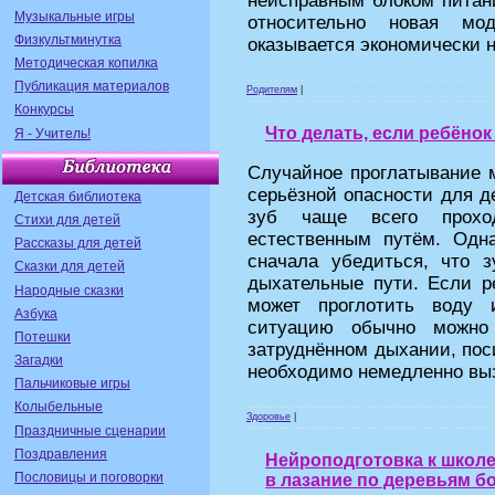
неисправным блоком питани
Музыкальные игры
относительно новая мо
Физкультминутка
оказывается экономически 
Методическая копилка
Публикация материалов
Родителям
|
Конкурсы
Что делать, если ребёно
Я - Учитель!
Случайное проглатывание м
серьёзной опасности для д
Детская библиотека
зуб чаще всего прохо
Стихи для детей
естественным путём. Одн
Рассказы для детей
сначала убедиться, что 
Сказки для детей
дыхательные пути. Если ре
Народные сказки
может проглотить воду 
Азбука
ситуацию обычно можно 
Потешки
затруднённом дыхании, пос
Загадки
необходимо немедленно выз
Пальчиковые игры
Колыбельные
Здоровье
|
Праздничные сценарии
Поздравления
Нейроподготовка к школе
Пословицы и поговорки
в лазание по деревьям б