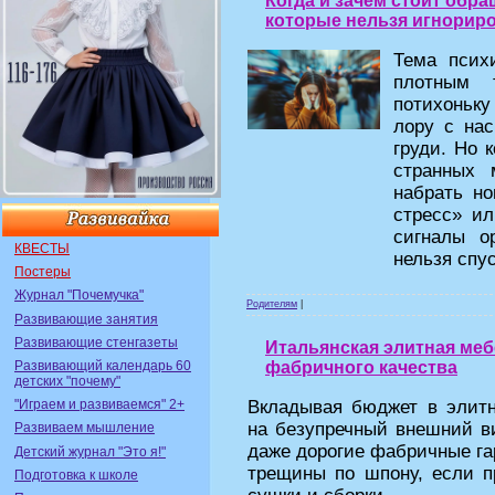
Когда и зачем стоит обра
которые нельзя игнорир
Тема психи
плотным 
потихоньку
лору с нас
груди. Но 
странных 
набрать но
стресс» ил
сигналы о
КВЕСТЫ
нельзя спус
Постеры
Журнал "Почемучка"
Родителям
|
Развивающие занятия
Развивающие стенгазеты
Итальянская элитная меб
Развивающий календарь 60
фабричного качества
детских "почему"
Вкладывая бюджет в элитн
"Играем и развиваемся" 2+
на безупречный внешний ви
Развиваем мышление
даже дорогие фабричные га
Детский журнал "Это я!"
трещины по шпону, если п
Подготовка к школе