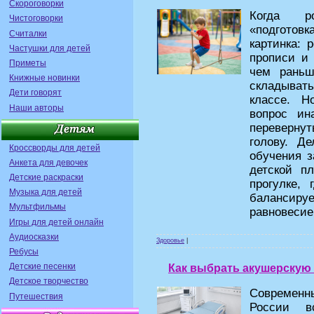
Скороговорки
Когда ро
Чистоговорки
«подготовк
Считалки
картинка: 
Частушки для детей
прописи и 
Приметы
чем рань
Книжные новинки
складывать
Дети говорят
классе. Н
Наши авторы
вопрос ин
переверну
голову. Д
Кроссворды для детей
обучения з
Анкета для девочек
детской п
Детские раскраски
прогулке, 
Музыка для детей
балансиру
Мультфильмы
равновесие
Игры для детей онлайн
Аудиосказки
Здоровье
|
Ребусы
Детские песенки
Как выбрать акушерскую
Детское творчество
Современн
Путешествия
России в