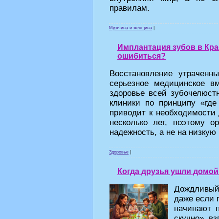
правилам.
Мужчина и женщина
|
Имплантация зубов в Кра
ошибиться?
Восстановление утрачен
серьезное медицинское в
здоровье всей зубочелюст
клиники по принципу «гд
приводит к необходимости 
несколько лет, поэтому о
надежность, а не на низкую
Здоровье
|
Когда друзья ушли домой
Дождливый 
даже если п
начинают 
скучно» вз