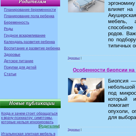
эргономик
влияет на 
Планирование беременности
Акушерска
Планирование пола ребенка
мебель, а
Беременность
способное
Роды
родов. Важ
Грудное вскармливание
по подбору
Календарь развития ребенка
типичных о
Воспитание и развитие ребенка
Здоровье
Здоровье
|
Детское питание
Покупки для детей
Особенности биопсии на 
Статьи
Биопсия — 
небольшой
под микро
который и
помогает 
опухоли, о
Когда и зачем стоит обращаться
для выбора
к врачу-психиатру: симптомы,
которые нельзя игнорировать
[
Родителям
]
Здоровье
|
Итальянская элитная мебель в