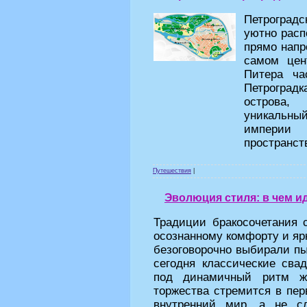
Петроградс
уютно расп
прямо напр
самом цен
Питера ча
Петроградк
острова,
уникальный
империи 
пространст
Путешествия
|
Эволюция стиля: в чем и
Традиции бракосочетания 
осознанному комфорту и яр
безоговорочно выбирали пы
сегодня классические сва
под динамичный ритм жи
торжества стремится в пер
внутренний мир, а не с