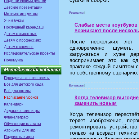
сушки и сборки.
Поделки своими руками
Детские презентации
Родителям
|
Математика детям
Учим буквы
Слабые места ноутбуков 
Послушный карандаш
возникают после несколь
Детям о животных
Детям о профессиях
После нескольких лет 
Детям о космосе
одновременно шуметь,
загружаться и хуже дер
Исследовательские проекты
воспринимает это как о
Почемучка
практике каждый симптом с
по собственному сценарию.
Праздничные стенгазеты
Всё для детского сада
Родителям
|
Всё для школы
Когда телевизор выгодне
Расписание уроков
заменить новым
Календари
Дидактические игры
Когда телевизор перестаё
Фланелеграф
теряет изображение, пер
Обучающие плакаты
ремонтировать устройство
Атрибуты для игр
только на возраст техники
Подвижные игры