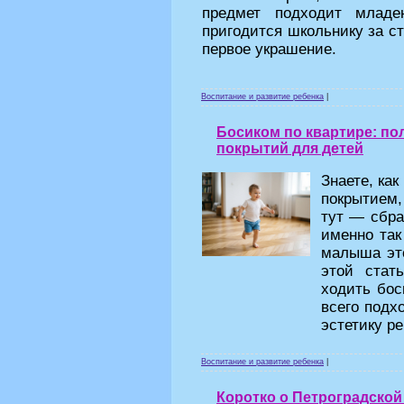
предмет подходит младе
пригодится школьнику за ст
первое украшение.
Воспитание и развитие ребенка
|
Босиком по квартире: по
покрытий для детей
Знаете, ка
покрытием,
тут — сбра
именно так
малыша это
этой стат
ходить бос
всего подх
эстетику ре
Воспитание и развитие ребенка
|
Коротко о Петроградской