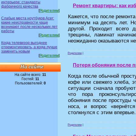
интерьере: стандарты
Ремонт квартиры: как из
фабричного качества
[
Родителям
]
Кажется, что после ремонт
Слабые места ноутбуков Acer:
минимум на десять лет. Но
какие неисправности чаще
возникают после нескольких лет
другой. Проходит всего д
работы
трещины, ламинат начинает
[
Родителям
]
неожиданно оказываются не 
Когда телевизор выгоднее
отремонтировать, а когда лучше
заменить новым
Родителям
|
[
Родителям
]
Потеря обоняния после п
На сайте всего:
11
Когда после обычной прост
Гостей:
11
кофе или свежего хлеба, э
Пользователей:
0
ситуации сначала пробуют
что пора проконсультир
обоняния после простуды ч
носа, и вопрос «вернётся
столкнулся с этим впервые.
Родителям
|