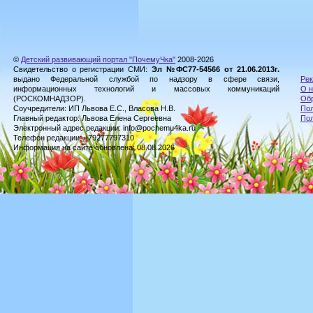
©
Детский развивающий портал "ПочемуЧка"
2008-2026
Свидетельство о регистрации СМИ:
Эл №ФС77-54566 от 21.06.2013г.
выдано Федеральной службой по надзору в сфере связи,
Рек
информационных технологий и массовых коммуникаций
О н
(РОСКОМНАДЗОР).
Обр
Соучредители: ИП Львова Е.С., Власова Н.В.
Пол
Главный редактор: Львова Елена Сергеевна
По
Электронный адрес редакции: info@pochemu4ka.ru
Телефон редакции: +79277797310
Информация на сайте обновлена: 08.08.2026