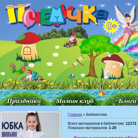
Главная
» Библиотека
Всего материалов в библиотеке:
12172
Показано материалов:
1-20