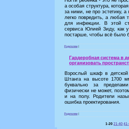
Ногти ребёнка - это не про
а особая структура, котор
за ними, не про эстетику, а
легко повредить, а любая 
для инфекции. В этой ст
сервиса Юлией Зиду, как 
постарше, чтобы всё было 
Родителям
|
Гардеробная система в д
организовать пространс
Взрослый шкаф в детской
Штанга на высоте 1700 м
буквально за пределам
физически не может, поэтом
и на полу. Родители назы
ошибка проектирования.
Родителям
|
1-20
21-40
41