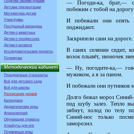
Поделки своими руками
— Погоди-ка, брат,— с
Детские презентации
побежим с тобой на дорогу 
Математика детям
И побежали они опять 
Учим буквы
поджидают.
Послушный карандаш
Детям о животных
Заскрипели сани на дороге.
Детям о профессиях
Детям о космосе
В санях селянин сидит, к
Исследовательские проекты
возок плывёт, звоночек зве
Почемучка
— Ну, погодите-ка,— гов
мужиком, а я за паном.
Праздничные стенгазеты
Всё для детского сада
И побежали они путников 
Всё для школы
Расписание уроков
Долго бежал мороз Синий-н
Календари
под шубу залез. Тепло вы
Дидактические игры
зябнут, холод по телу п
Фланелеграф
Синий-нос только посм
Обучающие плакаты
заморозил.
Атрибуты для игр
Подвижные игры