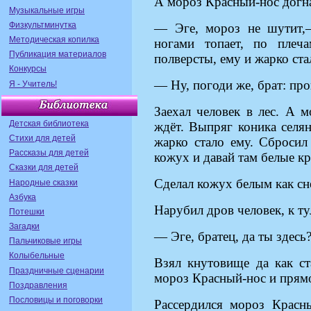
А мороз Красный-нос догна
Музыкальные игры
Физкультминутка
— Эге, мороз не шутит,—
Методическая копилка
ногами топает, по плеч
Публикация материалов
полверсты, ему и жарко стал
Конкурсы
— Ну, погоди же, брат: про
Я - Учитель!
Заехал человек в лес. А м
Детская библиотека
ждёт. Выпряг коника селян
Стихи для детей
жарко стало ему. Сбросил
Рассказы для детей
кожух и давай там белые кр
Сказки для детей
Сделал кожух белым как сне
Народные сказки
Азбука
Нарубил дров человек, к ту
Потешки
Загадки
— Эге, братец, да ты здесь
Пальчиковые игры
Колыбельные
Взял кнутовище да как с
Праздничные сценарии
мороз Красный-нос и прямо
Поздравления
Пословицы и поговорки
Рассердился мороз Красн