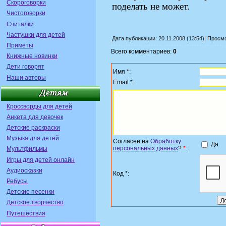
Скороговорки
поделать не может.
Чистоговорки
Считалки
Частушки для детей
Дата публикации: 20.11.2008 (13:54)| Просм
Приметы
Всего комментариев:
0
Книжные новинки
Дети говорят
Имя *:
Наши авторы
Email *:
Кроссворды для детей
Анкета для девочек
Детские раскраски
Музыка для детей
Согласен на
Обработку
Да
персональных данных
?
*
:
Мультфильмы
Игры для детей онлайн
Аудиосказки
Код *:
Ребусы
Детские песенки
Детское творчество
Путешествия