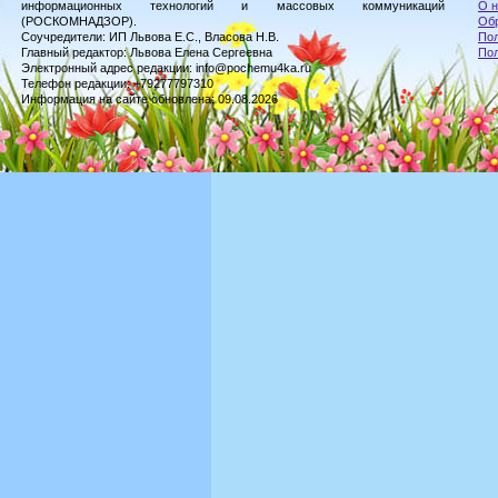
информационных технологий и массовых коммуникаций
О н
(РОСКОМНАДЗОР).
Обр
Соучредители: ИП Львова Е.С., Власова Н.В.
Пол
Главный редактор: Львова Елена Сергеевна
По
Электронный адрес редакции: info@pochemu4ka.ru
Телефон редакции: +79277797310
Информация на сайте обновлена: 09.08.2026