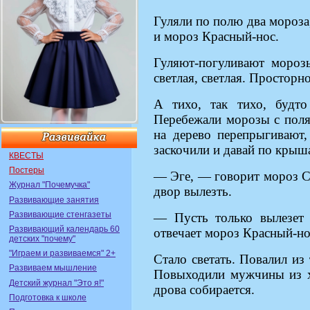
Гуляли по полю два мороза
и мороз Красный-нос.
Гуляют-погуливают мороз
светлая, светлая. Просторн
А тихо, так тихо, будто
Перебежали морозы с поля 
на дерево перепрыгивают,
заскочили и давай по крыш
КВЕСТЫ
Постеры
— Эге, — говорит мороз Си
Журнал "Почемучка"
двор вылезть.
Развивающие занятия
Развивающие стенгазеты
— Пусть только вылезет 
Развивающий календарь 60
отвечает мороз Красный-но
детских "почему"
"Играем и развиваемся" 2+
Стало светать. Повалил из
Развиваем мышление
Повыходили мужчины из ха
Детский журнал "Это я!"
дрова собирается.
Подготовка к школе