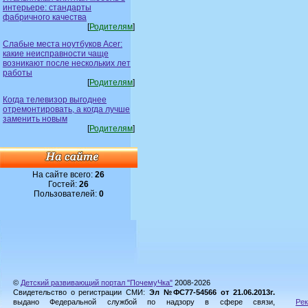
интерьере: стандарты
фабричного качества
[
Родителям
]
Слабые места ноутбуков Acer:
какие неисправности чаще
возникают после нескольких лет
работы
[
Родителям
]
Когда телевизор выгоднее
отремонтировать, а когда лучше
заменить новым
[
Родителям
]
На сайте всего:
26
Гостей:
26
Пользователей:
0
©
Детский развивающий портал "ПочемуЧка"
2008-2026
Свидетельство о регистрации СМИ:
Эл №ФС77-54566 от 21.06.2013г.
выдано Федеральной службой по надзору в сфере связи,
Рек