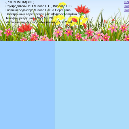
(РОСКОМНАДЗОР).
Обр
Соучредители: ИП Львова Е.С., Власова Н.В.
Пол
Главный редактор: Львова Елена Сергеевна
По
Электронный адрес редакции: info@pochemu4ka.ru
Телефон редакции: +79277797310
Информация на сайте обновлена: 07.08.2026