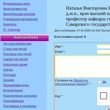
Музыкальные игры
Наталья Викторовна Р
Физкультминутка
д.м.н., врач высшей к
Методическая копилка
профессор кафедры г
Публикация материалов
Самарского государс
Конкурсы
Я - Учитель!
Дата публикации: 07.06.2008 (16:40)| Прос
Всего комментариев:
0
Детская библиотека
Имя *:
Стихи для детей
Email *:
Рассказы для детей
Сказки для детей
Народные сказки
Азбука
Потешки
Загадки
Согласен на
Обработку
Да
персональных данных
?
*
:
Пальчиковые игры
Колыбельные
Праздничные сценарии
Код *:
Поздравления
Пословицы и поговорки