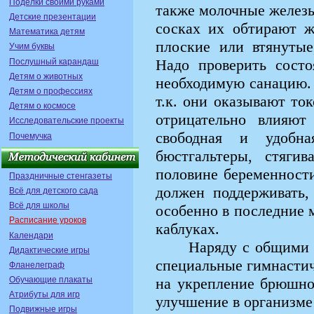
Поделки своими руками
также молочные желез
Детские презентации
сосках их обтирают ж
Математика детям
плоские или втянутые
Учим буквы
Надо проверить состо
Послушный карандаш
Детям о животных
необходимую санацию. 
Детям о профессиях
т.к. они оказывают то
Детям о космосе
отрицательно влияют
Исследовательские проекты
свободная и удобна
Почемучка
бюстгальтеры, стяги
половине беременност
Праздничные стенгазеты
должен поддерживать,
Всё для детского сада
Всё для школы
особенно в последние 
Расписание уроков
каблуках.
Календари
Наряду с общими
Дидактические игры
специальные гимнасти
Фланелеграф
Обучающие плакаты
на укрепление брюшно
Атрибуты для игр
улучшение в организме
Подвижные игры