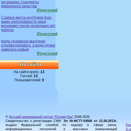
интерьере: стандарты
фабричного качества
[
Родителям
]
Слабые места ноутбуков Acer:
какие неисправности чаще
возникают после нескольких лет
работы
[
Родителям
]
Когда телевизор выгоднее
отремонтировать, а когда лучше
заменить новым
[
Родителям
]
На сайте всего:
13
Гостей:
13
Пользователей:
0
©
Детский развивающий портал "ПочемуЧка"
2008-2026
Свидетельство о регистрации СМИ:
Эл №ФС77-54566 от 21.06.2013г.
выдано Федеральной службой по надзору в сфере связи,
Рек
информационных технологий и массовых коммуникаций
О н