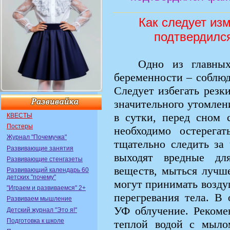
Как следует из
подтвердилс
Одно из главных
беременности – соблюд
Следует избегать резк
значительного утомлен
в сутки, перед сном 
КВЕСТЫ
Постеры
необходимо остерегат
Журнал "Почемучка"
тщательно следить за
Развивающие занятия
выходят вредные дл
Развивающие стенгазеты
веществ, мыться лучш
Развивающий календарь 60
детских "почему"
могут принимать возду
"Играем и развиваемся" 2+
перегревания тела. В
Развиваем мышление
УФ облучение. Рекоме
Детский журнал "Это я!"
Подготовка к школе
теплой водой с мыло