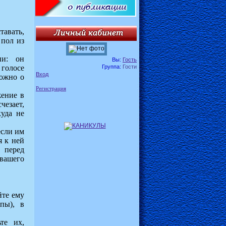
тавать,
 пол из
ии: он
Вы:
Гость
Группа:
Гости
 голосе
Вход
можно о
Регистрация
жение в
чезает,
куда не
если им
я к ней
 перед
 вашего
йте ему
пы), в
те их,