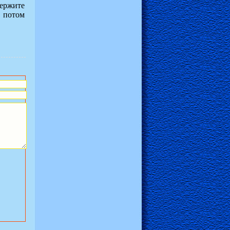
держите
 потом