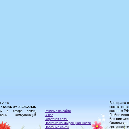
Все права 
8-2026
соответстви
54566 от 21.06.2013г.
законом РФ
ору в сфере связи,
Реклама на сайте
Любое испо
овых коммуникаций
О нас
без письме
Обратная связь
Оплачивая 
Политика конфиденциальности
соглашаете
Полезные сайты