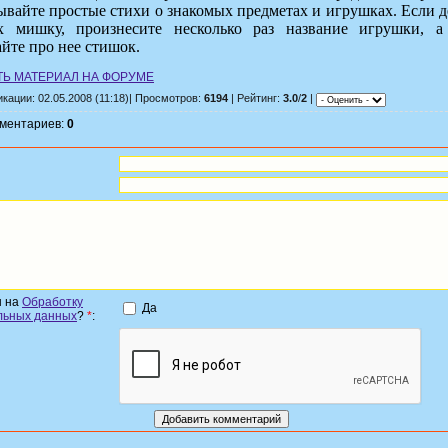
ывайте простые стихи о знакомых предметах и игрушках. Если 
х мишку, произнесите несколько раз название игрушки, а
йте про нее стишок.
Ь МАТЕРИАЛ НА ФОРУМЕ
кации: 02.05.2008 (11:18)| Просмотров:
6194
| Рейтинг:
3.0
/
2
|
мментариев:
0
н на
Обработку
Да
льных данных
?
*
: