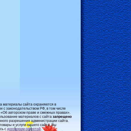
на материалы сайта охраняются в
и с законодательством РФ, в том числе
 «Об авторском праве и смежных правах».
льзование материалов с сайта
запрещено
нного разрешения администрации сайта.
товары и услуги нашего сайта, Вы
сь с
договором-oфертой
.