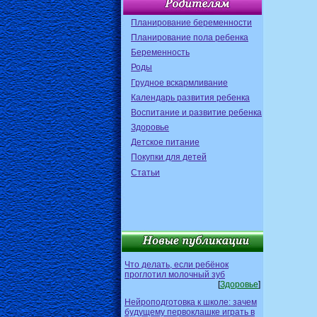
Планирование беременности
Планирование пола ребенка
Беременность
Роды
Грудное вскармливание
Календарь развития ребенка
Воспитание и развитие ребенка
Здоровье
Детское питание
Покупки для детей
Статьи
Что делать, если ребёнок
проглотил молочный зуб
[
Здоровье
]
Нейроподготовка к школе: зачем
будущему первоклашке играть в