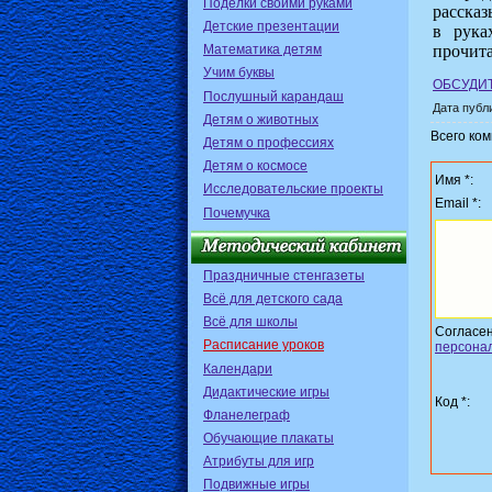
Поделки своими руками
рассказ
Детские презентации
в рука
Математика детям
прочита
Учим буквы
ОБСУДИТ
Послушный карандаш
Дата публи
Детям о животных
Всего ко
Детям о профессиях
Детям о космосе
Имя *:
Исследовательские проекты
Email *:
Почемучка
Праздничные стенгазеты
Всё для детского сада
Всё для школы
Согласе
Расписание уроков
персона
Календари
Дидактические игры
Код *:
Фланелеграф
Обучающие плакаты
Атрибуты для игр
Подвижные игры