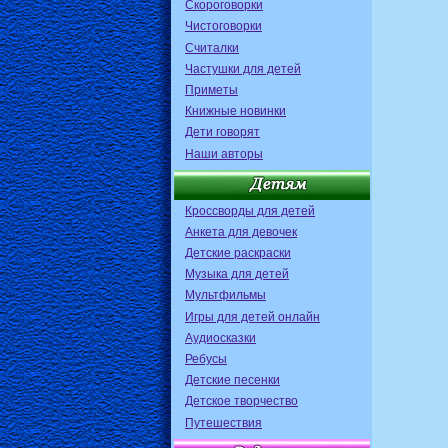
Скороговорки
Чистоговорки
Считалки
Частушки для детей
Приметы
Книжные новинки
Дети говорят
Наши авторы
Кроссворды для детей
Анкета для девочек
Детские раскраски
Музыка для детей
Мультфильмы
Игры для детей онлайн
Аудиосказки
Ребусы
Детские песенки
Детское творчество
Путешествия