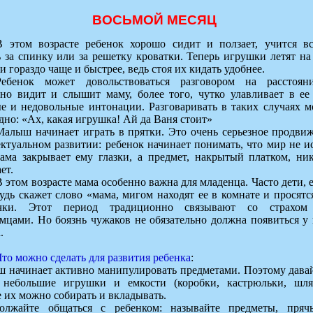
ВОСЬМОЙ МЕСЯЦ
В этом возрасте ребенок хорошо сидит и ползает, учится вс
 за спинку или за решетку кроватки. Теперь игрушки летят на
и гораздо чаще и быстрее, ведь стоя их кидать удобнее.
Ребенок может довольствоваться разговором на расстоян
сно видит и слышит маму, более того, чутко улавливает в ее
ые и недовольные интонации. Разговаривать в таких случаях 
дно: «Ах, какая игрушка! Ай да Ваня стоит»
Малыш начинает играть в прятки. Это очень серьезное продви
ктуальном развитии: ребенок начинает понимать, что мир не ис
мама закрывает ему глазки, а предмет, накрытый платком, ни
ет.
В этом возрасте мама особенно важна для младенца. Часто дети, 
удь скажет слово «мама, мигом находят ее в комнате и просятс
чки. Этот период традиционно связывают со страхом
мцами. Но боязнь чужаков не обязательно должна появиться у
.
Что можно сделать для развития ребенка
:
ш начинает активно манипулировать предметами. Поэтому дава
 небольшие игрушки и емкости (коробки, кастрюльки, шля
 их можно собирать и вкладывать.
олжайте общаться с ребенком: называйте предметы, прячь