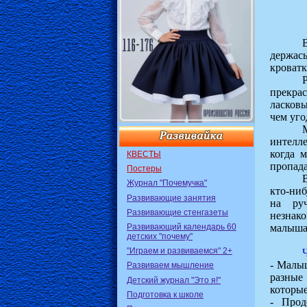
держась
кроватк
прекра
ласков
чем уго
интелле
когда 
КВЕСТЫ
пропада
Постеры
Журнал "Почемучка"
кто-ниб
Развивающие занятия
на ру
Развивающие стенгазеты
незнако
Развивающий календарь 60
малыша
детских "почему"
"Играем и развиваемся" 2+
- Малы
Развиваем мышление
разные
Детский журнал "Это я!"
которые
Подготовка к школе
- Прод