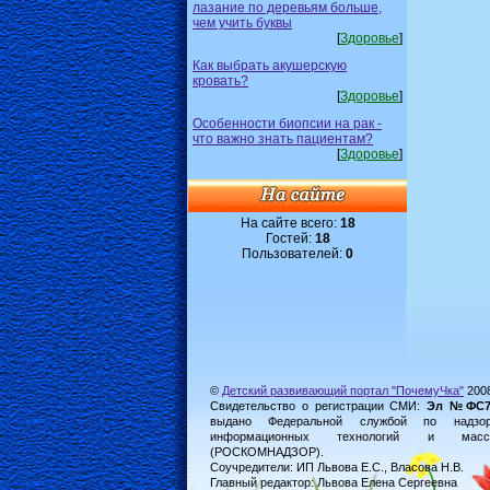
лазание по деревьям больше,
чем учить буквы
[
Здоровье
]
Как выбрать акушерскую
кровать?
[
Здоровье
]
Особенности биопсии на рак -
что важно знать пациентам?
[
Здоровье
]
На сайте всего:
18
Гостей:
18
Пользователей:
0
©
Детский развивающий портал "ПочемуЧка"
200
Свидетельство о регистрации СМИ:
Эл №ФС77-
выдано Федеральной службой по надз
информационных технологий и масс
(РОСКОМНАДЗОР).
Соучредители: ИП Львова Е.С., Власова Н.В.
Главный редактор: Львова Елена Сергеевна