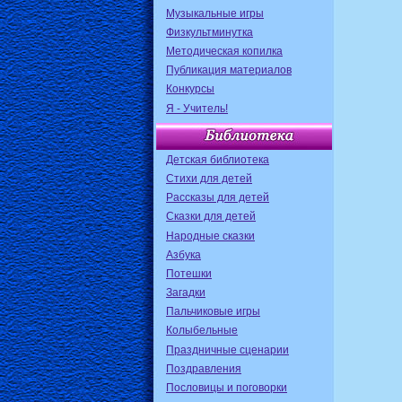
Музыкальные игры
Физкультминутка
Методическая копилка
Публикация материалов
Конкурсы
Я - Учитель!
Детская библиотека
Стихи для детей
Рассказы для детей
Сказки для детей
Народные сказки
Азбука
Потешки
Загадки
Пальчиковые игры
Колыбельные
Праздничные сценарии
Поздравления
Пословицы и поговорки