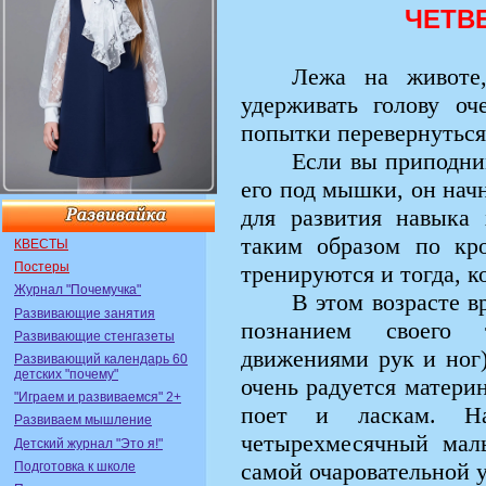
ЧЕТВ
Лежа на животе
удерживать голову оч
попытки перевернуться 
Если вы приподни
его под мышки, он нач
для развития навыка 
таким образом по кро
КВЕСТЫ
Постеры
тренируются и тогда, к
Журнал "Почемучка"
В этом возрасте в
Развивающие занятия
познанием своего т
Развивающие стенгазеты
движениями рук и ног
Развивающий календарь 60
детских "почему"
очень радуется матери
"Играем и развиваемся" 2+
поет и ласкам. Н
Развиваем мышление
четырехмесячный малы
Детский журнал "Это я!"
самой очаровательной 
Подготовка к школе