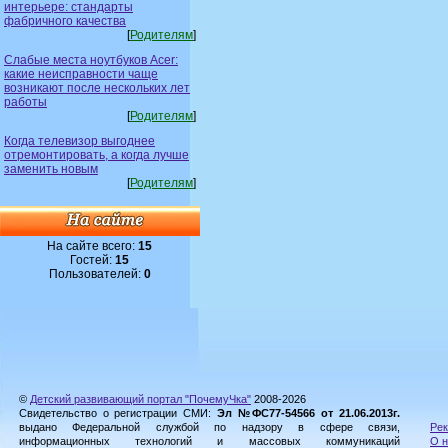
интерьере: стандарты
фабричного качества
[
Родителям
]
Слабые места ноутбуков Acer:
какие неисправности чаще
возникают после нескольких лет
работы
[
Родителям
]
Когда телевизор выгоднее
отремонтировать, а когда лучше
заменить новым
[
Родителям
]
На сайте всего:
15
Гостей:
15
Пользователей:
0
©
Детский развивающий портал "ПочемуЧка"
2008-2026
Свидетельство о регистрации СМИ:
Эл №ФС77-54566 от 21.06.2013г.
выдано Федеральной службой по надзору в сфере связи,
Рек
информационных технологий и массовых коммуникаций
О н