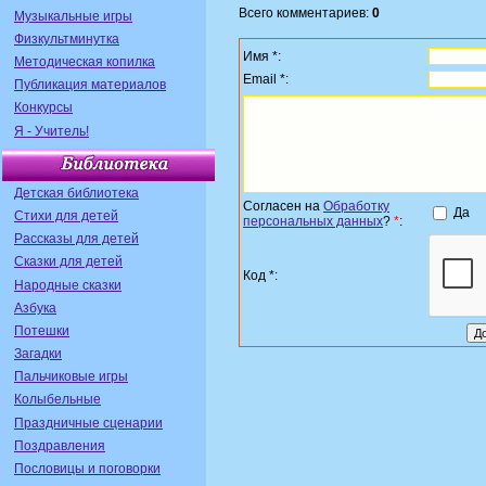
Всего комментариев:
0
Музыкальные игры
Физкультминутка
Имя *:
Методическая копилка
Email *:
Публикация материалов
Конкурсы
Я - Учитель!
Детская библиотека
Согласен на
Обработку
Да
Стихи для детей
персональных данных
?
*
:
Рассказы для детей
Сказки для детей
Код *:
Народные сказки
Азбука
Потешки
Загадки
Пальчиковые игры
Колыбельные
Праздничные сценарии
Поздравления
Пословицы и поговорки