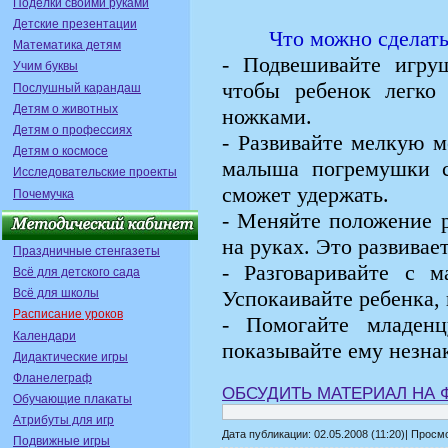
Поделки своими руками
Детские презентации
Что можно сделать
Математика детям
- Подвешивайте игруш
Учим буквы
чтобы ребенок легко
Послушный карандаш
Детям о животных
ножками.
Детям о профессиях
- Развивайте мелкую 
Детям о космосе
малыша погремушки с
Исследовательские проекты
сможет удержать.
Почемучка
- Меняйте положение р
на руках. Это развивае
Праздничные стенгазеты
- Разговаривайте с 
Всё для детского сада
Всё для школы
Успокаивайте ребенка, 
Расписание уроков
- Помогайте младен
Календари
показывайте ему незна
Дидактические игры
Фланелеграф
ОБСУДИТЬ МАТЕРИАЛ НА
Обучающие плакаты
Атрибуты для игр
Дата публикации: 02.05.2008 (11:20)| Просм
Подвижные игры