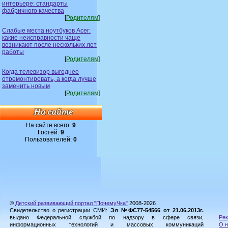
интерьере: стандарты
фабричного качества
[
Родителям
]
Слабые места ноутбуков Acer:
какие неисправности чаще
возникают после нескольких лет
работы
[
Родителям
]
Когда телевизор выгоднее
отремонтировать, а когда лучше
заменить новым
[
Родителям
]
На сайте всего:
9
Гостей:
9
Пользователей:
0
©
Детский развивающий портал "ПочемуЧка"
2008-2026
Свидетельство о регистрации СМИ:
Эл №ФС77-54566 от 21.06.2013г.
выдано Федеральной службой по надзору в сфере связи,
Рек
информационных технологий и массовых коммуникаций
О н