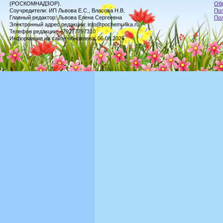
(РОСКОМНАДЗОР).
Обр
Соучредители: ИП Львова Е.С., Власова Н.В.
Пол
Главный редактор: Львова Елена Сергеевна
По
Электронный адрес редакции: info@pochemu4ka.ru
Телефон редакции: +79277797310
Информация на сайте обновлена: 06.08.2026