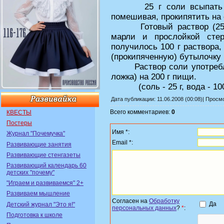
25 г соли всыпать в к
помешивая, прокипятить на 
Готовый раствор (25%-н
марли и прослойкой стер
получилось 100 г раствора,
(прокипяченную) бутылочку 
Раствор соли употребляю
ложка) на 200 г пищи.
(соль - 25 г, вода - 100
Дата публикации: 11.06.2008 (00:08)| Просм
Всего комментариев:
0
КВЕСТЫ
Постеры
Имя *:
Журнал "Почемучка"
Email *:
Развивающие занятия
Развивающие стенгазеты
Развивающий календарь 60
детских "почему"
"Играем и развиваемся" 2+
Развиваем мышление
Согласен на
Обработку
Да
Детский журнал "Это я!"
персональных данных
?
*
:
Подготовка к школе