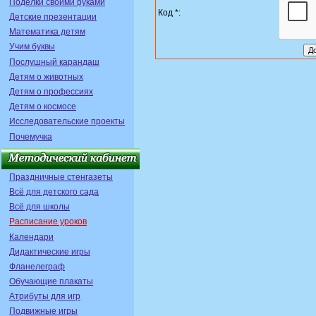
Поделки своими руками
Код *:
Детские презентации
Математика детям
Учим буквы
Послушный карандаш
Детям о животных
Детям о профессиях
Детям о космосе
Исследовательские проекты
Почемучка
Праздничные стенгазеты
Всё для детского сада
Всё для школы
Расписание уроков
Календари
Дидактические игры
Фланелеграф
Обучающие плакаты
Атрибуты для игр
Подвижные игры