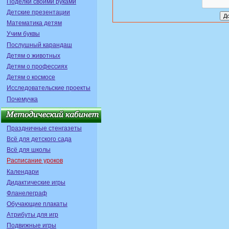
Поделки своими руками
Детские презентации
Математика детям
Учим буквы
Послушный карандаш
Детям о животных
Детям о профессиях
Детям о космосе
Исследовательские проекты
Почемучка
Праздничные стенгазеты
Всё для детского сада
Всё для школы
Расписание уроков
Календари
Дидактические игры
Фланелеграф
Обучающие плакаты
Атрибуты для игр
Подвижные игры