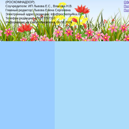
(РОСКОМНАДЗОР).
Обр
Соучредители: ИП Львова Е.С., Власова Н.В.
Пол
Главный редактор: Львова Елена Сергеевна
По
Электронный адрес редакции: info@pochemu4ka.ru
Телефон редакции: +79277797310
Информация на сайте обновлена: 06.08.2026