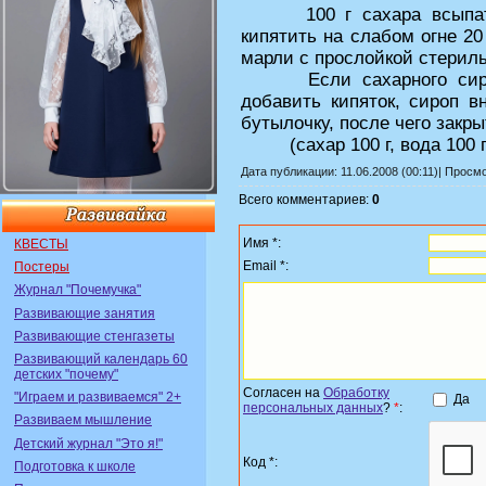
100 г сахара всыпать в
кипятить на слабом огне 2
марли с прослойкой стериль
Если сахарного сиропа
добавить кипяток, сироп в
бутылочку, после чего закр
(сахар 100 г, вода 100 г
Дата публикации: 11.06.2008 (00:11)| Просм
Всего комментариев:
0
Имя *:
КВЕСТЫ
Email *:
Постеры
Журнал "Почемучка"
Развивающие занятия
Развивающие стенгазеты
Развивающий календарь 60
детских "почему"
Согласен на
Обработку
"Играем и развиваемся" 2+
Да
персональных данных
?
*
:
Развиваем мышление
Детский журнал "Это я!"
Код *:
Подготовка к школе