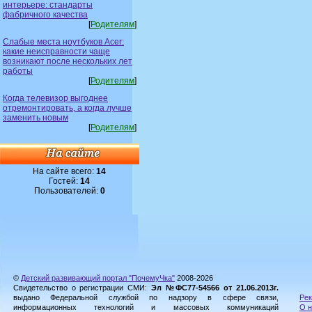
интерьере: стандарты
фабричного качества
[
Родителям
]
Слабые места ноутбуков Acer:
какие неисправности чаще
возникают после нескольких лет
работы
[
Родителям
]
Когда телевизор выгоднее
отремонтировать, а когда лучше
заменить новым
[
Родителям
]
На сайте всего:
14
Гостей:
14
Пользователей:
0
©
Детский развивающий портал "ПочемуЧка"
2008-2026
Свидетельство о регистрации СМИ:
Эл №ФС77-54566 от 21.06.2013г.
выдано Федеральной службой по надзору в сфере связи,
Рек
информационных технологий и массовых коммуникаций
О н