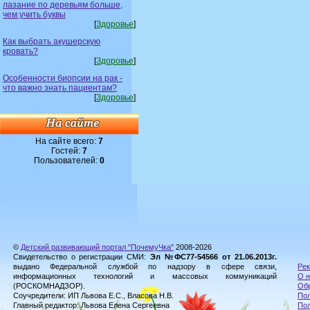
лазание по деревьям больше,
чем учить буквы
[
Здоровье
]
Как выбрать акушерскую
кровать?
[
Здоровье
]
Особенности биопсии на рак -
что важно знать пациентам?
[
Здоровье
]
На сайте всего:
7
Гостей:
7
Пользователей:
0
©
Детский развивающий портал "ПочемуЧка"
2008-2026
Свидетельство о регистрации СМИ:
Эл №ФС77-54566 от 21.06.2013г.
выдано Федеральной службой по надзору в сфере связи,
Рек
информационных технологий и массовых коммуникаций
О н
(РОСКОМНАДЗОР).
Обр
Соучредители: ИП Львова Е.С., Власова Н.В.
Пол
Главный редактор: Львова Елена Сергеевна
По