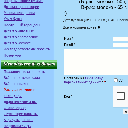
Поделки своими руками
(Б-рис: молоко - 50 г, отв
В-рис: молоко - 65 г, отв
Детские презентации
г)
Математика детям
Учим буквы
Дата публикации: 11.06.2008 (00:41)| Просм
Послушный карандаш
Всего комментариев:
0
Детям о животных
Детям о профессиях
Имя *:
Детям о космосе
Email *:
Исследовательские проекты
Почемучка
Праздничные стенгазеты
Всё для детского сада
Согласен на
Обработку
Да
персональных данных
?
*
:
Всё для школы
Расписание уроков
Календари
Код *:
Дидактические игры
Фланелеграф
Обучающие плакаты
Атрибуты для игр
Подвижные игры