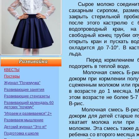
Сырое молоко соединить
сахарным сиропом, разме
закрыть стерильной проб
после этого кастрюлю с 
водопроводный кран, на
свободный конец трубки оп
открыть кран и пускать во
охладится до 7-10°. В ка
льда.
Перед кормлением буты
подогреть в теплой воде.
КВЕСТЫ
Молочная смесь Б-рис пр
Постеры
докорм при кормлении полу
Журнал "Почемучка"
сцеженным молоком или при
Развивающие занятия
в возрасте до 1 месяца. 
Развивающие стенгазеты
этом возрасте не более 5-
Развивающий календарь 60
В-рис.
детских "почему"
Молочная смесь В-рис пр
"Играем и развиваемся" 2+
докорм для детей старше п
Развиваем мышление
хватает молока или при 
Детский журнал "Это я!"
молоком. Эта смесь также 
Подготовка к школе
ребенка со второго месяца 