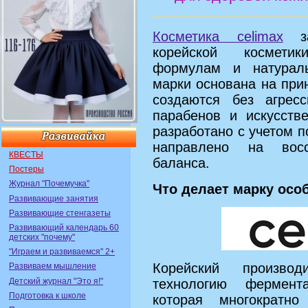
Косметика celimax
за
корейской космети
формулам и натурал
марки основана на прин
создаются без агресс
парабенов и искусств
разработано с учетом п
направлено на восс
КВЕСТЫ
баланса.
Постеры
Журнал "Почемучка"
Что делает марку осо
Развивающие занятия
Развивающие стенгазеты
Развивающий календарь 60
детских "почему"
"Играем и развиваемся" 2+
Корейский производ
Развиваем мышление
Детский журнал "Это я!"
технологию фермента
Подготовка к школе
которая многократно