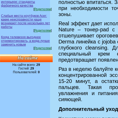
полностью впитаться. 
интерьере: стандарты
фабричного качества
при необходимости то
[
Родителям
]
зоны.
Слабые места ноутбуков Acer:
какие неисправности чаще
Real эффект дает испо
возникают после нескольких лет
работы
Nature – тонер-pad с
[
Родителям
]
отшелушивает ороговев
Когда телевизор выгоднее
Derma линейка с jojoba 
отремонтировать, а когда лучше
заменить новым
глубокого cleansing. 
[
Родителям
]
специальный крем с
предотвращает появлен
На сайте всего:
29
Раз в неделю балуйте к
Гостей:
29
Пользователей:
0
концентрированной эс
15-20 минут, а остат
пальцев. Такая пр
увлажнения и питания
сияющей.
Дополнительный уход 