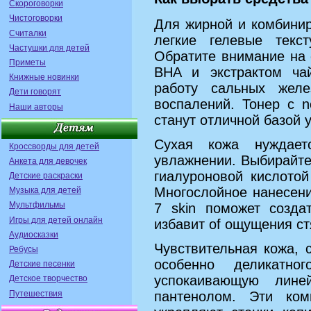
Скороговорки
Чистоговорки
Для жирной и комбини
Считалки
легкие гелевые тек
Частушки для детей
Обратите внимание на 
Приметы
BHA и экстрактом ча
Книжные новинки
работу сальных жел
Дети говорят
воспалений. Тонер с 
Наши авторы
станут отличной базой у
Сухая кожа нуждает
Кроссворды для детей
увлажнении. Выбирайт
Анкета для девочек
гиалуроновой кислото
Детские раскраски
Многослойное нанесени
Музыка для детей
Мультфильмы
7 skin поможет созда
Игры для детей онлайн
избавит of ощущения ст
Аудиосказки
Чувствительная кожа, 
Ребусы
особенно деликатно
Детские песенки
успокаивающую лине
Детское творчество
Путешествия
пантенолом. Эти ком