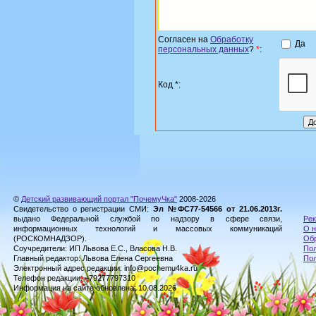
Согласен на
Обработку
Да
персональных данных
?
*
:
Код *:
©
Детский развивающий портал "ПочемуЧка"
2008-2026
Свидетельство о регистрации СМИ:
Эл №ФС77-54566 от 21.06.2013г.
выдано Федеральной службой по надзору в сфере связи,
Рек
информационных технологий и массовых коммуникаций
О н
(РОСКОМНАДЗОР).
Обр
Соучредители: ИП Львова Е.С., Власова Н.В.
Пол
Главный редактор: Львова Елена Сергеевна
По
Электронный адрес редакции: info@pochemu4ka.ru
Телефон редакции: +79277797310
Информация на сайте обновлена: 10.08.2026