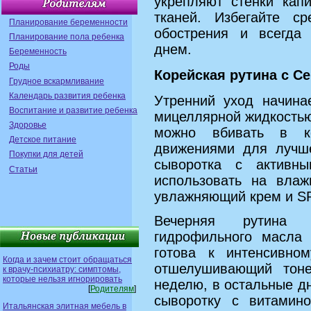
укрепляют стенки кап
тканей. Избегайте с
Планирование беременности
обострения и всегда
Планирование пола ребенка
днем.
Беременность
Роды
Корейская рутина с Ce
Грудное вскармливание
Календарь развития ребенка
Утренний уход начина
Воспитание и развитие ребенка
мицеллярной жидкостью
Здоровье
можно вбивать в к
Детское питание
движениями для лучше
Покупки для детей
сыворотка с активн
Статьи
использовать на вла
увлажняющий крем и S
Вечерняя рутина 
гидрофильного масла 
готова к интенсивном
Когда и зачем стоит обращаться
отшелушивающий тоне
к врачу-психиатру: симптомы,
которые нельзя игнорировать
неделю, в остальные д
[
Родителям
]
сыворотку с витамин
Итальянская элитная мебель в