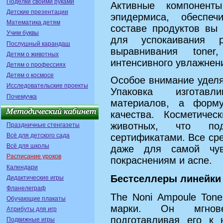
Поделки своими руками
Активные компонент
Детские презентации
эпидермиса, обеспеч
Математика детям
составе продуктов вы 
Учим буквы
для успокаивания р
Послушный карандаш
выравнивания toner
Детям о животных
интенсивного увлажнен
Детям о профессиях
Детям о космосе
Особое внимание уделя
Исследовательские проекты
Упаковка изготавл
Почемучка
материалов, а форму
качества. Косметиче
животных, что под
Праздничные стенгазеты
сертификатами. Все ср
Всё для детского сада
Всё для школы
даже для самой чув
Расписание уроков
покраснениям и acne.
Календари
Бестселлеры линейки
Дидактические игры
Фланелеграф
The Noni Ampoule Tone
Обучающие плакаты
марки. Он мгнове
Атрибуты для игр
подготавливая его к 
Подвижные игры