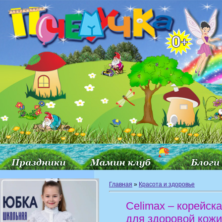
Главная
»
Красота и здоровье
Celimax – корейск
для здоровой кожи