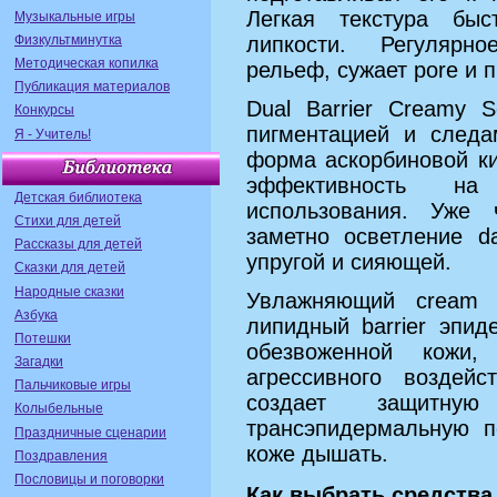
Легкая текстура быс
Музыкальные игры
липкости. Регулярн
Физкультминутка
Методическая копилка
рельеф, сужает pore и 
Публикация материалов
Dual Barrier Creamy 
Конкурсы
пигментацией и следа
Я - Учитель!
форма аскорбиновой ки
эффективность на
Детская библиотека
использования. Уже
Стихи для детей
заметно осветление d
Рассказы для детей
упругой и сияющей.
Сказки для детей
Народные сказки
Увлажняющий cream 
Азбука
липидный barrier эпи
Потешки
обезвоженной кожи,
Загадки
агрессивного воздей
Пальчиковые игры
создает защитную
Колыбельные
трансэпидермальную п
Праздничные сценарии
коже дышать.
Поздравления
Пословицы и поговорки
Как выбрать средства