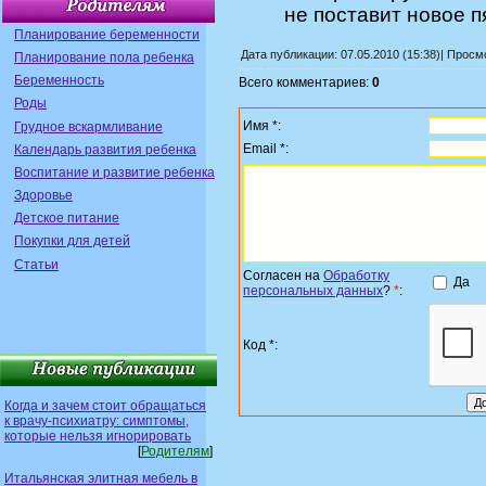
не поставит новое п
Планирование беременности
Дата публикации: 07.05.2010 (15:38)| Прос
Планирование пола ребенка
Беременность
Всего комментариев:
0
Роды
Имя *:
Грудное вскармливание
Email *:
Календарь развития ребенка
Воспитание и развитие ребенка
Здоровье
Детское питание
Покупки для детей
Статьи
Согласен на
Обработку
Да
персональных данных
?
*
:
Код *:
Когда и зачем стоит обращаться
к врачу-психиатру: симптомы,
которые нельзя игнорировать
[
Родителям
]
Итальянская элитная мебель в