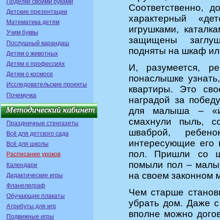
Поделки своими руками
Соответственно, д
Детские презентации
характерный «де
Математика детям
игрушками, каталк
Учим буквы
защищены заглуш
Послушный карандаш
подняты на шкаф ил
Детям о животных
Детям о профессиях
И, разумеется, р
Детям о космосе
понаслышке узнать,
Исследовательские проекты
квартиры. Это сво
Почемучка
наградой за побед
для малыша – «и
смахнули пыль, с
Праздничные стенгазеты
шваброй, ребе
Всё для детского сада
интересующие его 
Всё для школы
пол. Пришли со ш
Расписание уроков
помыли пол – малыш
Календари
на своем законном 
Дидактические игры
Фланелеграф
Чем старше станов
Обучающие плакаты
убрать дом. Даже 
Атрибуты для игр
вполне можно догов
Подвижные игры