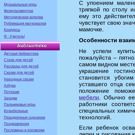
С упоением малень
Музыкальные игры
тряпкой по столу и
Физкультминутка
ему это действител
Методическая копилка
чувствует свою зна
Публикация материалов
мамочке.
Конкурсы
Я - Учитель!
Особенности взаи
Не успели купит
Детская библиотека
пожалуйста – пятно
Стихи для детей
самом видном месте
Рассказы для детей
украшение гостин
Сказки для детей
становится убоги
Народные сказки
уставшего отца се
Азбука
положение помож
Потешки
мебели
. Обычно е
Загадки
работники соотве
Пальчиковые игры
специальных химиче
Колыбельные
технологий.
Праздничные сценарии
Поздравления
Если ребенок осва
Пословицы и поговорки
лепки и рисования 