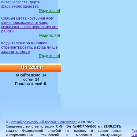
интерьере: стандарты
фабричного качества
[
Родителям
]
Слабые места ноутбуков Acer:
какие неисправности чаще
возникают после нескольких лет
работы
[
Родителям
]
Когда телевизор выгоднее
отремонтировать, а когда лучше
заменить новым
[
Родителям
]
На сайте всего:
14
Гостей:
14
Пользователей:
0
©
Детский развивающий портал "ПочемуЧка"
2008-2026
Свидетельство о регистрации СМИ:
Эл №ФС77-54566 от 21.06.2013г.
выдано Федеральной службой по надзору в сфере связи,
Рек
информационных технологий и массовых коммуникаций
О н