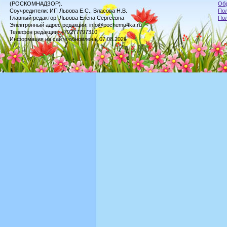
(РОСКОМНАДЗОР).
Обр
Соучредители: ИП Львова Е.С., Власова Н.В.
Пол
Главный редактор: Львова Елена Сергеевна
По
Электронный адрес редакции: info@pochemu4ka.ru
Телефон редакции: +79277797310
Информация на сайте обновлена: 07.08.2026