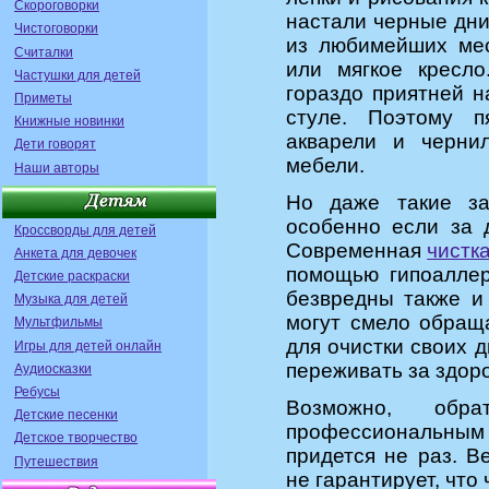
Скороговорки
настали черные дни.
Чистоговорки
из любимейших мес
Считалки
или мягкое кресло
Частушки для детей
гораздо приятней н
Приметы
стуле. Поэтому п
Книжные новинки
акварели и черни
Дети говорят
мебели.
Наши авторы
Но даже такие заг
особенно если за 
Кроссворды для детей
Современная
чистк
Анкета для девочек
помощью гипоаллер
Детские раскраски
безвредны также и
Музыка для детей
могут смело обращ
Мультфильмы
для очистки своих д
Игры для детей онлайн
переживать за здоро
Аудиосказки
Ребусы
Возможно, обр
Детские песенки
профессиональны
Детское творчество
придется не раз. В
Путешествия
не гарантирует, чт