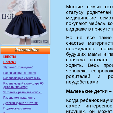
Многие семьи гот
статусу родителей
медицинские осмо
покупают мебель, к
вид даже в присутст
Но не все такие 
счастье материнст
неожиданно, нев
будущих мамы и па
КВЕСТЫ
сначала ползает,
Постеры
ходить. Весь про
Журнал "Почемучка"
человека сопрово
Развивающие занятия
родителей и р
Развивающие стенгазеты
неудобствами.
Развивающий календарь 60
детских "почему"
Маленькие детки –
"Играем и развиваемся" 2+
Развиваем мышление
Когда ребенок науч
Детский журнал "Это я!"
самое интересно
Подготовка к школе
игрушек, он может