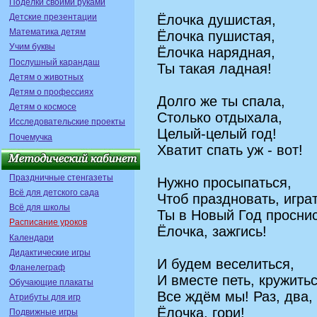
Поделки своими руками
Детские презентации
Ёлочка душистая,
Математика детям
Ёлочка пушистая,
Учим буквы
Ёлочка нарядная,
Послушный карандаш
Ты такая ладная!
Детям о животных
Детям о профессиях
Долго же ты спала,
Детям о космосе
Столько отдыхала,
Исследовательские проекты
Целый-целый год!
Почемучка
Хватит спать уж - вот!
Праздничные стенгазеты
Нужно просыпаться,
Всё для детского сада
Чтоб праздновать, играт
Всё для школы
Ты в Новый Год проснис
Расписание уроков
Ёлочка, зажгись!
Календари
Дидактические игры
И будем веселиться,
Фланелеграф
И вместе петь, кружитьс
Обучающие плакаты
Все ждём мы! Раз, два, 
Атрибуты для игр
Ёлочка, гори!
Подвижные игры