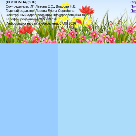
(РОСКОМНАДЗОР).
Обр
Соучредители: ИП Львова Е.С., Власова Н.В.
Пол
Главный редактор: Львова Елена Сергеевна
По
Электронный адрес редакции: info@pochemu4ka.ru
Телефон редакции: +79277797310
Информация на сайте обновлена: 07.08.2026