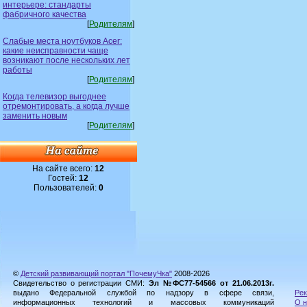
интерьере: стандарты
фабричного качества
[
Родителям
]
Слабые места ноутбуков Acer:
какие неисправности чаще
возникают после нескольких лет
работы
[
Родителям
]
Когда телевизор выгоднее
отремонтировать, а когда лучше
заменить новым
[
Родителям
]
На сайте всего:
12
Гостей:
12
Пользователей:
0
©
Детский развивающий портал "ПочемуЧка"
2008-2026
Свидетельство о регистрации СМИ:
Эл №ФС77-54566 от 21.06.2013г.
выдано Федеральной службой по надзору в сфере связи,
Рек
информационных технологий и массовых коммуникаций
О н