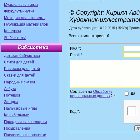
Музыкальные игры
Физкультминутка
© Copyright: Кирилл Ав
Методическая копилка
Художник-иллюстратор
Публикация материалов
Дата публикации: 10.12.2015 (15:39)| Прос
Конкурсы
Всего комментариев:
0
Я - Учитель!
Имя *:
Email *:
Детская библиотека
Стихи для детей
Рассказы для детей
Сказки для детей
Народные сказки
Азбука
Согласен на
Обработку
Да
Потешки
персональных данных
?
*
:
Загадки
Пальчиковые игры
Код *:
Колыбельные
Праздничные сценарии
Поздравления
Пословицы и поговорки