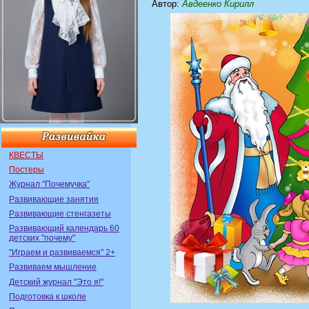
Автор
:
Авдеенко Кирилл
КВЕСТЫ
Постеры
Журнал "Почемучка"
Развивающие занятия
Развивающие стенгазеты
Развивающий календарь 60
детских "почему"
"Играем и развиваемся" 2+
Развиваем мышление
Детский журнал "Это я!"
Подготовка к школе